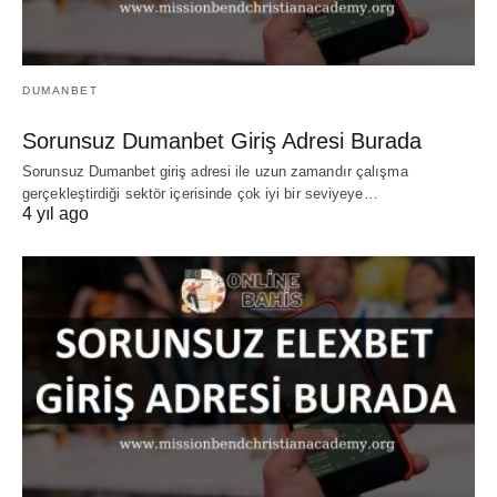
DUMANBET
Sorunsuz Dumanbet Giriş Adresi Burada
Sorunsuz Dumanbet giriş adresi ile uzun zamandır çalışma
gerçekleştirdiği sektör içerisinde çok iyi bir seviyeye…
4 yıl ago