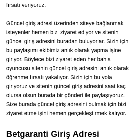
fırsatı veriyoruz.
Güncel giriş adresi üzerinden siteye bağlanmak
isteyenler hemen bizi ziyaret ediyor ve sitenin
güncel giriş adresini buradan buluyorlar. Sizin için
bu paylaşımı ekibimiz anlık olarak yapma işine
giriyor. Böylece bizi ziyaret eden her bahis
oyuncusu sitenin güncel giriş adresini anlık olarak
öğrenme fırsatı yakalıyor. Sizin için bu yola
giriyoruz ve sitenin güncel giriş adresini saat kaç
olursa olsun burada bir gönderi ile paylaşıyoruz.
Size burada güncel giriş adresini bulmak için bizi
ziyaret etme işini hemen gerçekleştirmek kalıyor.
Betgaranti Giriş Adresi