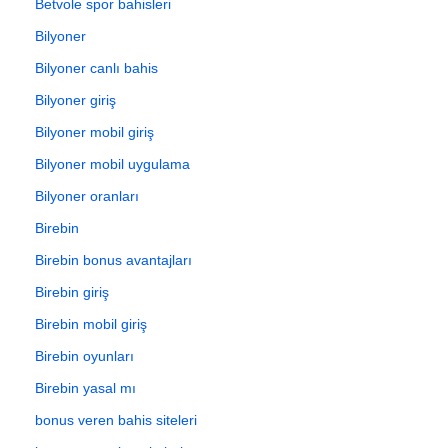
Betvole spor bahisleri
Bilyoner
Bilyoner canlı bahis
Bilyoner giriş
Bilyoner mobil giriş
Bilyoner mobil uygulama
Bilyoner oranları
Birebin
Birebin bonus avantajları
Birebin giriş
Birebin mobil giriş
Birebin oyunları
Birebin yasal mı
bonus veren bahis siteleri