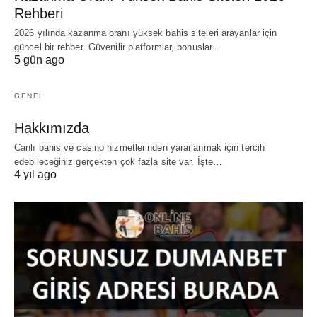
Rehberi
2026 yılında kazanma oranı yüksek bahis siteleri arayanlar için
güncel bir rehber. Güvenilir platformlar, bonuslar…
5 gün ago
GENEL
Hakkımızda
Canlı bahis ve casino hizmetlerinden yararlanmak için tercih
edebileceğiniz gerçekten çok fazla site var. İşte…
4 yıl ago