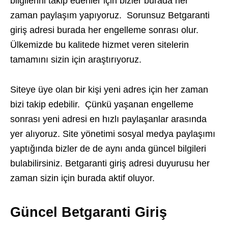
bilgilerini takip edenler için bizler burada her
zaman paylaşım yapıyoruz. Sorunsuz Betgaranti
giriş adresi burada her engelleme sonrası olur.
Ülkemizde bu kalitede hizmet veren sitelerin
tamamını sizin için araştırıyoruz.
Siteye üye olan bir kişi yeni adres için her zaman
bizi takip edebilir. Çünkü yaşanan engelleme
sonrası yeni adresi en hızlı paylaşanlar arasında
yer alıyoruz. Site yönetimi sosyal medya paylaşımı
yaptığında bizler de de aynı anda güncel bilgileri
bulabilirsiniz. Betgaranti giriş adresi duyurusu her
zaman sizin için burada aktif oluyor.
Güncel Betgaranti Giriş