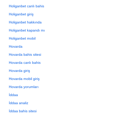
Holiganbet canlı bahis
Holiganbet giriş
Holiganbet hakkında
Holiganbet kapandı mı
Holiganbet mobil
Hovarda
Hovarda bahis sitesi
Hovarda canlı bahis
Hovarda giriş
Hovarda mobil giriş
Hovarda yorumları
İddaa
İddaa analiz
İddaa bahis sitesi