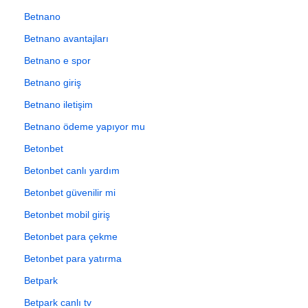
Betnano
Betnano avantajları
Betnano e spor
Betnano giriş
Betnano iletişim
Betnano ödeme yapıyor mu
Betonbet
Betonbet canlı yardım
Betonbet güvenilir mi
Betonbet mobil giriş
Betonbet para çekme
Betonbet para yatırma
Betpark
Betpark canlı tv