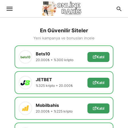
En Güvenilir Siteler
Yeni kampanya ve bonusları incele
Bets10
Katıl
20.000₺ + %300 kripto
JETBET
Katıl
%325 kripto + 20.000₺
Mobilbahis
Katıl
20.000₺ + %225 kripto