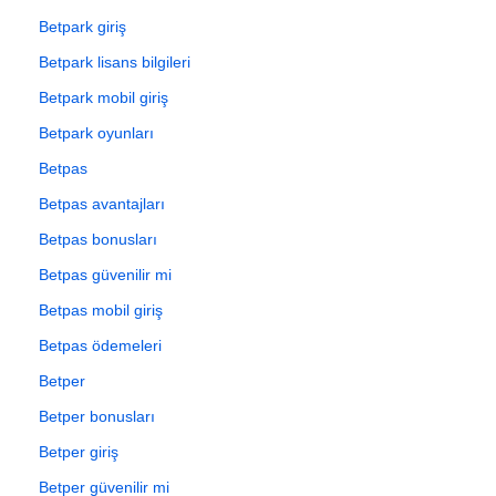
Betpark giriş
Betpark lisans bilgileri
Betpark mobil giriş
Betpark oyunları
Betpas
Betpas avantajları
Betpas bonusları
Betpas güvenilir mi
Betpas mobil giriş
Betpas ödemeleri
Betper
Betper bonusları
Betper giriş
Betper güvenilir mi