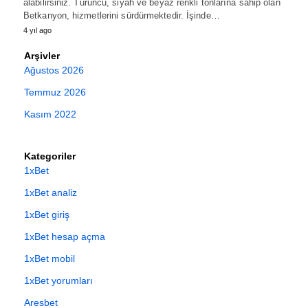
alabilirsiniz. Turuncu, siyah ve beyaz renkli tonlarına sahip olan
Betkanyon, hizmetlerini sürdürmektedir. İşinde…
4 yıl ago
Arşivler
Ağustos 2026
Temmuz 2026
Kasım 2022
Kategoriler
1xBet
1xBet analiz
1xBet giriş
1xBet hesap açma
1xBet mobil
1xBet yorumları
Aresbet