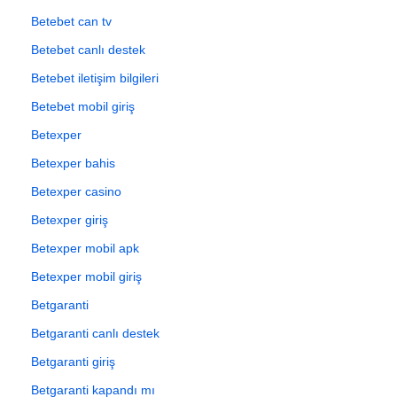
Betebet can tv
Betebet canlı destek
Betebet iletişim bilgileri
Betebet mobil giriş
Betexper
Betexper bahis
Betexper casino
Betexper giriş
Betexper mobil apk
Betexper mobil giriş
Betgaranti
Betgaranti canlı destek
Betgaranti giriş
Betgaranti kapandı mı