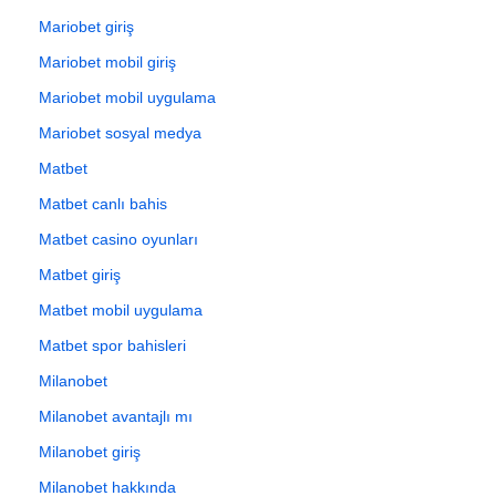
Mariobet giriş
Mariobet mobil giriş
Mariobet mobil uygulama
Mariobet sosyal medya
Matbet
Matbet canlı bahis
Matbet casino oyunları
Matbet giriş
Matbet mobil uygulama
Matbet spor bahisleri
Milanobet
Milanobet avantajlı mı
Milanobet giriş
Milanobet hakkında