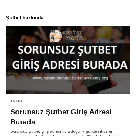
Şutbet hakkında
ŞUTBET
Sorunsuz Şutbet Giriş Adresi
Burada
Sorunsuz Şutbet giriş adresi kurulduğu ilk günden itibaren