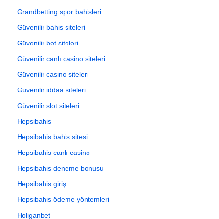
Grandbetting spor bahisleri
Güvenilir bahis siteleri
Güvenilir bet siteleri
Güvenilir canlı casino siteleri
Güvenilir casino siteleri
Güvenilir iddaa siteleri
Güvenilir slot siteleri
Hepsibahis
Hepsibahis bahis sitesi
Hepsibahis canlı casino
Hepsibahis deneme bonusu
Hepsibahis giriş
Hepsibahis ödeme yöntemleri
Holiganbet