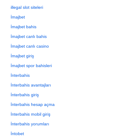
illegal slot siteleri
İmajbet
İmajbet bahis
İmajbet canlı bahis
İmajbet canlı casino
İmajbet giriş
İmajbet spor bahisleri
İnterbahis
İnterbahis avantajları
İnterbahis giriş
İnterbahis hesap açma
İnterbahis mobil giriş
İnterbahis yorumları
İntobet