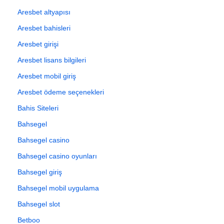
Aresbet altyapısı
Aresbet bahisleri
Aresbet girişi
Aresbet lisans bilgileri
Aresbet mobil giriş
Aresbet ödeme seçenekleri
Bahis Siteleri
Bahsegel
Bahsegel casino
Bahsegel casino oyunları
Bahsegel giriş
Bahsegel mobil uygulama
Bahsegel slot
Betboo