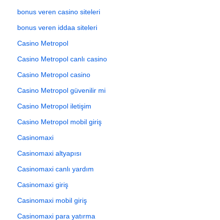
bonus veren casino siteleri
bonus veren iddaa siteleri
Casino Metropol
Casino Metropol canlı casino
Casino Metropol casino
Casino Metropol güvenilir mi
Casino Metropol iletişim
Casino Metropol mobil giriş
Casinomaxi
Casinomaxi altyapısı
Casinomaxi canlı yardım
Casinomaxi giriş
Casinomaxi mobil giriş
Casinomaxi para yatırma