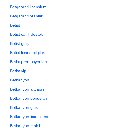
Betgaranti lisanslı mı
Betgaranti oranları
Betist
Betist canlı destek
Betist giriş
Betist lisans bilgileri
Betist promosyonları
Betist vip
Betkanyon
Betkanyon altyapısı
Betkanyon bonusları
Betkanyon giriş
Betkanyon lisanslı mı
Betkanyon mobil