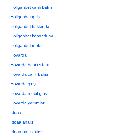
Holiganbet canlı bahis
Holiganbet giriş
Holiganbet hakkında
Holiganbet kapandı mı
Holiganbet mobil
Hovarda
Hovarda bahis sitesi
Hovarda canlı bahis
Hovarda giriş
Hovarda mobil giriş
Hovarda yorumları
İddaa
İddaa analiz
İddaa bahis sitesi