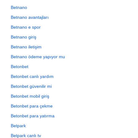
Betnano
Betnano avantajları
Betnano e spor
Betnano giriş
Betnano iletişim
Betnano ödeme yapıyor mu
Betonbet
Betonbet canlı yardım
Betonbet güvenilir mi
Betonbet mobil giriş
Betonbet para çekme
Betonbet para yatırma
Betpark
Betpark canlı tv