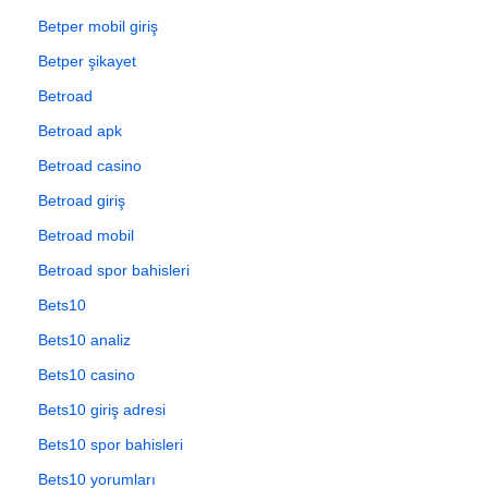
Betper mobil giriş
Betper şikayet
Betroad
Betroad apk
Betroad casino
Betroad giriş
Betroad mobil
Betroad spor bahisleri
Bets10
Bets10 analiz
Bets10 casino
Bets10 giriş adresi
Bets10 spor bahisleri
Bets10 yorumları