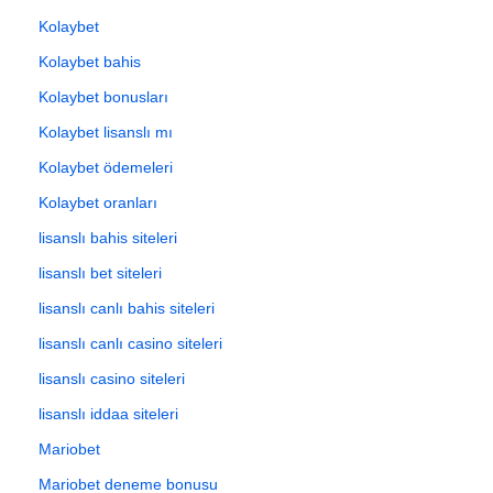
Kolaybet
Kolaybet bahis
Kolaybet bonusları
Kolaybet lisanslı mı
Kolaybet ödemeleri
Kolaybet oranları
lisanslı bahis siteleri
lisanslı bet siteleri
lisanslı canlı bahis siteleri
lisanslı canlı casino siteleri
lisanslı casino siteleri
lisanslı iddaa siteleri
Mariobet
Mariobet deneme bonusu