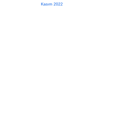
Kasım 2022