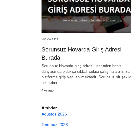
HOVARDA
Sorunsuz Hovarda Giriş Adresi
Burada
Sorunsuz Hovarda giriş adresi üzerinden bahis
dünyasında oldukça dikkat çekici çalışmalara imza 
platforma giriş yapılabilmektedir. Sorunsuz bir şekil
hizmetini…
4 yıl ago
Arşivler
Ağustos 2026
Temmuz 2026