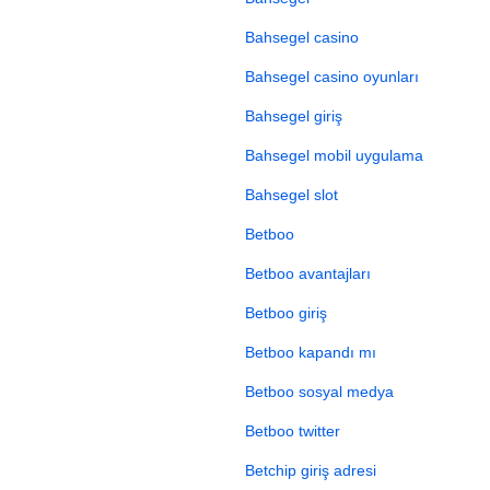
Bahsegel casino
Bahsegel casino oyunları
Bahsegel giriş
Bahsegel mobil uygulama
Bahsegel slot
Betboo
Betboo avantajları
Betboo giriş
Betboo kapandı mı
Betboo sosyal medya
Betboo twitter
Betchip giriş adresi