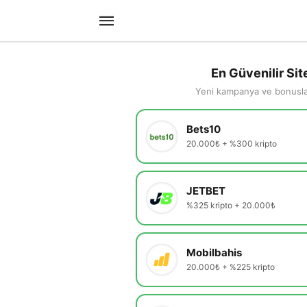
En Güvenilir Sit
Yeni kampanya ve bonuslar
Bets10
20.000₺ + %300 kripto
JETBET
%325 kripto + 20.000₺
Mobilbahis
20.000₺ + %225 kripto