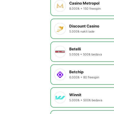
Casino Metropol
8.000₺ + 150 freespin
Discount Casino
5.000₺ nakit iade
Betelli
5.050₺ + 500₺ bedava
Betchip
6.000₺ + 80 freespin
Winnit
5.000₺ + 500₺ bedava