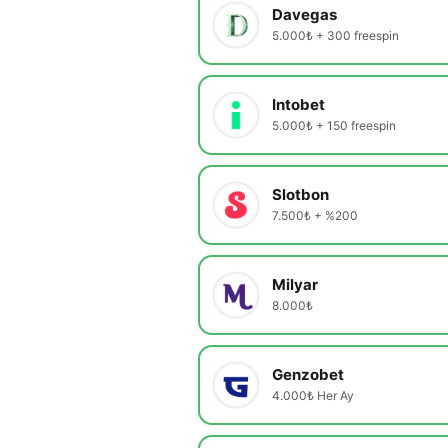
Davegas
5.000₺ + 300 freespin
Intobet
5.000₺ + 150 freespin
Slotbon
7.500₺ + %200
Milyar
8.000₺
Genzobet
4.000₺ Her Ay