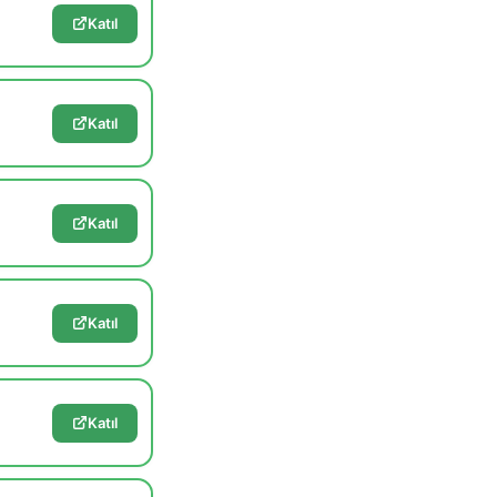
Katıl
Katıl
Katıl
Katıl
Katıl