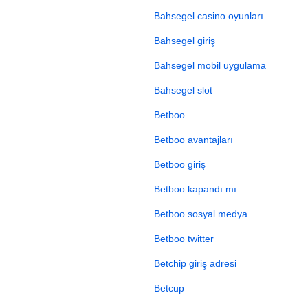
Bahsegel casino oyunları
Bahsegel giriş
Bahsegel mobil uygulama
Bahsegel slot
Betboo
Betboo avantajları
Betboo giriş
Betboo kapandı mı
Betboo sosyal medya
Betboo twitter
Betchip giriş adresi
Betcup