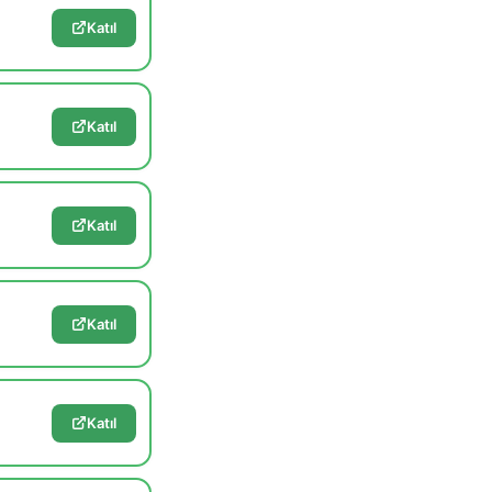
Katıl
Katıl
Katıl
Katıl
Katıl