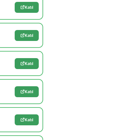
Katıl
Katıl
Katıl
Katıl
Katıl