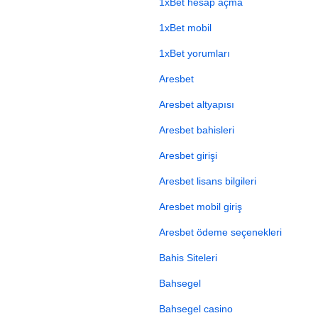
1xBet hesap açma
1xBet mobil
1xBet yorumları
Aresbet
Aresbet altyapısı
Aresbet bahisleri
Aresbet girişi
Aresbet lisans bilgileri
Aresbet mobil giriş
Aresbet ödeme seçenekleri
Bahis Siteleri
Bahsegel
Bahsegel casino