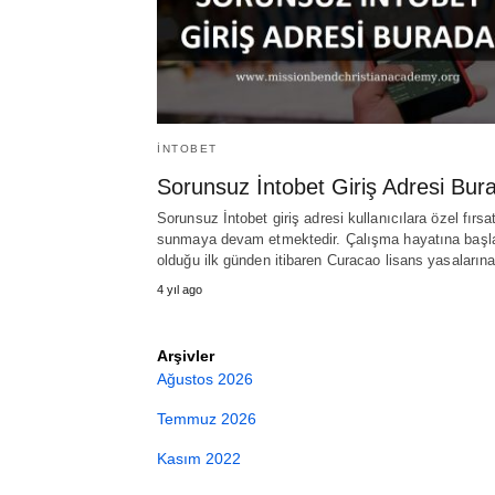
İNTOBET
Sorunsuz İntobet Giriş Adresi Bur
Sorunsuz İntobet giriş adresi kullanıcılara özel fırsat
sunmaya devam etmektedir. Çalışma hayatına baş
olduğu ilk günden itibaren Curacao lisans yasaları
4 yıl ago
Arşivler
Ağustos 2026
Temmuz 2026
Kasım 2022