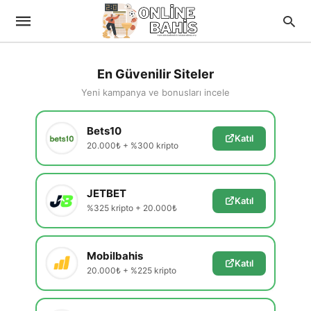
En Güvenilir Siteler
Yeni kampanya ve bonusları incele
Bets10
Katıl
20.000₺ + %300 kripto
JETBET
Katıl
%325 kripto + 20.000₺
Mobilbahis
Katıl
20.000₺ + %225 kripto