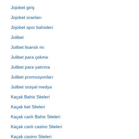
Jojobet giriş
Jojobet oranları
Jojobet spor bahisleri
Julibet
Julibet lisanslı mı
Julibet para çekme
Julibet para yatırma
Julibet promosyonları
Julibet sosyal medya
Kaçak Bahis Siteleri
Kaçak bet Siteleri
Kaçak canlı Bahis Siteleri
Kaçak canlı casino Siteleri
Kaçak casino Siteleri