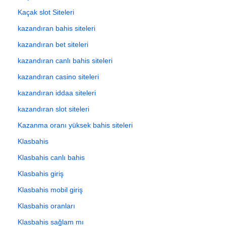
Kaçak slot Siteleri
kazandıran bahis siteleri
kazandıran bet siteleri
kazandıran canlı bahis siteleri
kazandıran casino siteleri
kazandıran iddaa siteleri
kazandıran slot siteleri
Kazanma oranı yüksek bahis siteleri
Klasbahis
Klasbahis canlı bahis
Klasbahis giriş
Klasbahis mobil giriş
Klasbahis oranları
Klasbahis sağlam mı