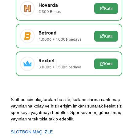
Hovarda
Katıl
%300 Bonus
Betroad
Katıl
4.000₺ + 1.000₺ bedava
Rexbet
Katıl
3.000₺ + 1.500₺ bedava
Slotbon için oluşturulan bu site, kullanıcılarına canlı maç
yayınlarına kolay ve hızlı erişim imkânı sunarak kesintisiz
spor keyfi yaşatmayı hedefler. Spor severler, güncel maç
yayınlarını tek tıkla takip edebilir.
SLOTBON MAÇ İZLE