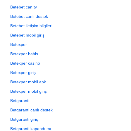
Betebet can tv
Betebet canlı destek
Betebet iletişim bilgileri
Betebet mobil giriş
Betexper
Betexper bahis
Betexper casino
Betexper giriş
Betexper mobil apk
Betexper mobil giriş
Betgaranti
Betgaranti canlı destek
Betgaranti giriş
Betgaranti kapandı mı