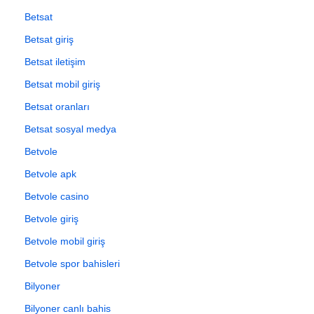
Betsat
Betsat giriş
Betsat iletişim
Betsat mobil giriş
Betsat oranları
Betsat sosyal medya
Betvole
Betvole apk
Betvole casino
Betvole giriş
Betvole mobil giriş
Betvole spor bahisleri
Bilyoner
Bilyoner canlı bahis