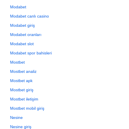
Modabet
Modabet canlı casino
Modabet giriş
Modabet oranları
Modabet slot
Modabet spor bahisleri
Mostbet
Mostbet analiz
Mostbet apk
Mostbet giriş
Mostbet iletişim
Mostbet mobil giriş
Nesine
Nesine giriş