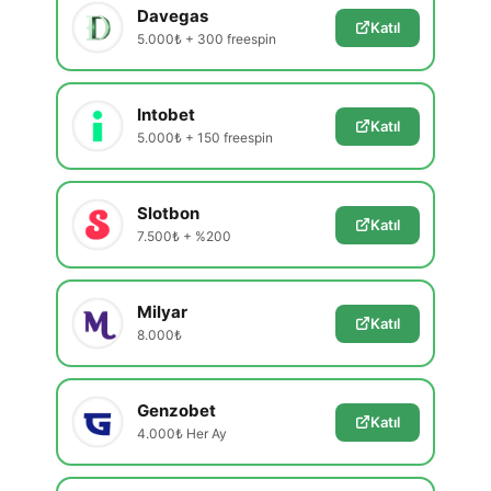
Davegas
Katıl
5.000₺ + 300 freespin
Intobet
Katıl
5.000₺ + 150 freespin
Slotbon
Katıl
7.500₺ + %200
Milyar
Katıl
8.000₺
Genzobet
Katıl
4.000₺ Her Ay