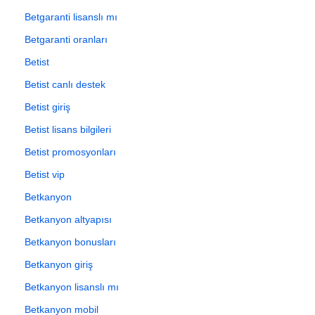
Betgaranti lisanslı mı
Betgaranti oranları
Betist
Betist canlı destek
Betist giriş
Betist lisans bilgileri
Betist promosyonları
Betist vip
Betkanyon
Betkanyon altyapısı
Betkanyon bonusları
Betkanyon giriş
Betkanyon lisanslı mı
Betkanyon mobil