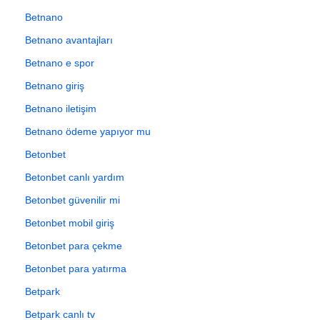
Betnano
Betnano avantajları
Betnano e spor
Betnano giriş
Betnano iletişim
Betnano ödeme yapıyor mu
Betonbet
Betonbet canlı yardım
Betonbet güvenilir mi
Betonbet mobil giriş
Betonbet para çekme
Betonbet para yatırma
Betpark
Betpark canlı tv