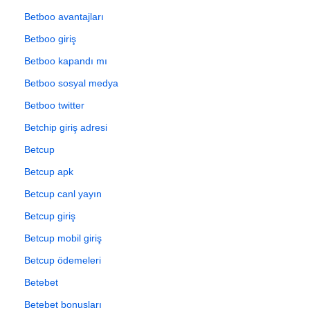
Betboo avantajları
Betboo giriş
Betboo kapandı mı
Betboo sosyal medya
Betboo twitter
Betchip giriş adresi
Betcup
Betcup apk
Betcup canl yayın
Betcup giriş
Betcup mobil giriş
Betcup ödemeleri
Betebet
Betebet bonusları