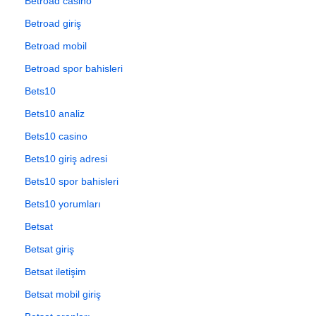
Betroad casino
Betroad giriş
Betroad mobil
Betroad spor bahisleri
Bets10
Bets10 analiz
Bets10 casino
Bets10 giriş adresi
Bets10 spor bahisleri
Bets10 yorumları
Betsat
Betsat giriş
Betsat iletişim
Betsat mobil giriş