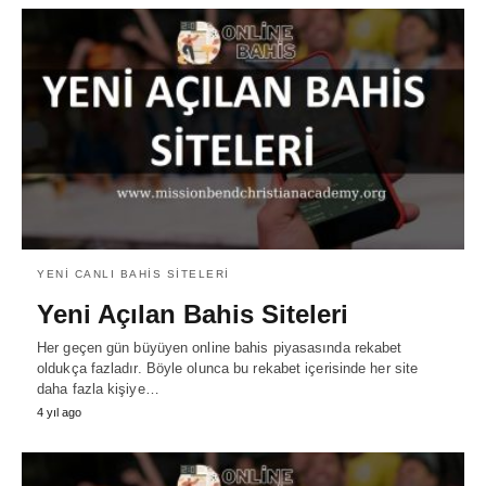
YENI CANLI BAHIS SITELERI
Yeni Açılan Bahis Siteleri
Her geçen gün büyüyen online bahis piyasasında rekabet
oldukça fazladır. Böyle olunca bu rekabet içerisinde her site
daha fazla kişiye…
4 yıl ago