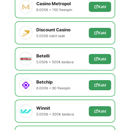
Casino Metropol
Katıl
8.000₺ + 150 freespin
Discount Casino
Katıl
5.000₺ nakit iade
Betelli
Katıl
5.050₺ + 500₺ bedava
Betchip
Katıl
6.000₺ + 80 freespin
Winnit
Katıl
5.000₺ + 500₺ bedava