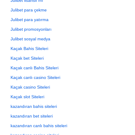
Julibet lisanslı mı
Julibet para çekme
Julibet para yatırma
Julibet promosyonları
Julibet sosyal medya
Kaçak Bahis Siteleri
Kaçak bet Siteleri
Kaçak canlı Bahis Siteleri
Kaçak canlı casino Siteleri
Kaçak casino Siteleri
Kaçak slot Siteleri
kazandıran bahis siteleri
kazandıran bet siteleri
kazandıran canlı bahis siteleri