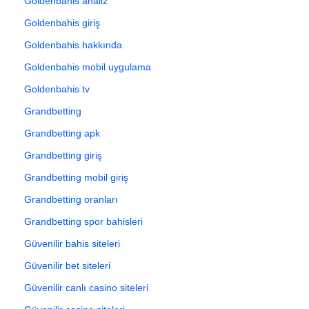
Goldenbahis analiz
Goldenbahis giriş
Goldenbahis hakkında
Goldenbahis mobil uygulama
Goldenbahis tv
Grandbetting
Grandbetting apk
Grandbetting giriş
Grandbetting mobil giriş
Grandbetting oranları
Grandbetting spor bahisleri
Güvenilir bahis siteleri
Güvenilir bet siteleri
Güvenilir canlı casino siteleri