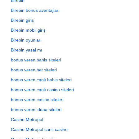
Birebin
Birebin bonus avantajları
Birebin giriş
Birebin mobil giriş
Birebin oyunları
Birebin yasal mı
bonus veren bahis siteleri
bonus veren bet siteleri
bonus veren canlı bahis siteleri
bonus veren canlı casino siteleri
bonus veren casino siteleri
bonus veren iddaa siteleri
Casino Metropol
Casino Metropol canlı casino