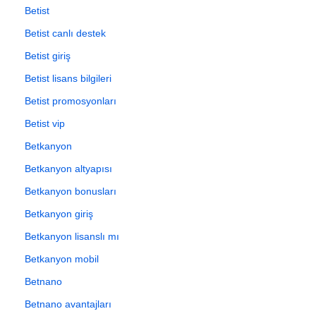
Betist
Betist canlı destek
Betist giriş
Betist lisans bilgileri
Betist promosyonları
Betist vip
Betkanyon
Betkanyon altyapısı
Betkanyon bonusları
Betkanyon giriş
Betkanyon lisanslı mı
Betkanyon mobil
Betnano
Betnano avantajları