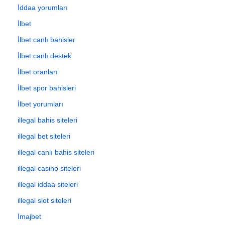
İddaa yorumları
İlbet
İlbet canlı bahisler
İlbet canlı destek
İlbet oranları
İlbet spor bahisleri
İlbet yorumları
illegal bahis siteleri
illegal bet siteleri
illegal canlı bahis siteleri
illegal casino siteleri
illegal iddaa siteleri
illegal slot siteleri
İmajbet