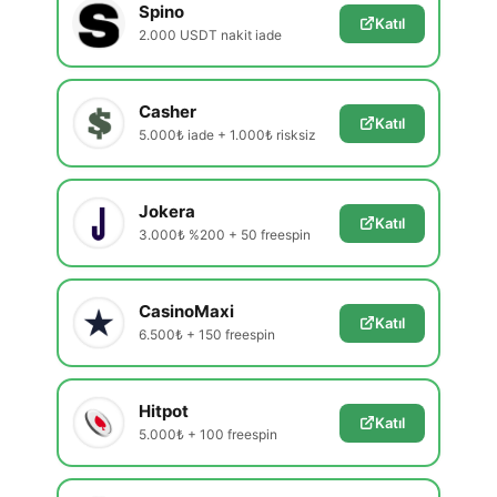
Spino
Katıl
2.000 USDT nakit iade
Casher
Katıl
5.000₺ iade + 1.000₺ risksiz
Jokera
Katıl
3.000₺ %200 + 50 freespin
CasinoMaxi
Katıl
6.500₺ + 150 freespin
Hitpot
Katıl
5.000₺ + 100 freespin