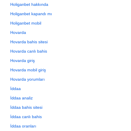
Holiganbet hakkında
Holiganbet kapandı mı
Holiganbet mobil
Hovarda
Hovarda bahis sitesi
Hovarda canlı bahis
Hovarda giriş
Hovarda mobil giriş
Hovarda yorumları
İddaa
İddaa analiz
İddaa bahis sitesi
İddaa canlı bahis
İddaa oranları