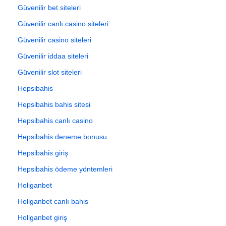
Güvenilir bet siteleri
Güvenilir canlı casino siteleri
Güvenilir casino siteleri
Güvenilir iddaa siteleri
Güvenilir slot siteleri
Hepsibahis
Hepsibahis bahis sitesi
Hepsibahis canlı casino
Hepsibahis deneme bonusu
Hepsibahis giriş
Hepsibahis ödeme yöntemleri
Holiganbet
Holiganbet canlı bahis
Holiganbet giriş