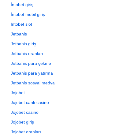
İntobet giriş
İntobet mobil giriş
İntobet slot
Jetbahis
Jetbahis giriş
Jetbahis oranları
Jetbahis para çekme
Jetbahis para yatırma
Jetbahis sosyal medya
Jojobet
Jojobet canlı casino
Jojobet casino
Jojobet giriş
Jojobet oranları