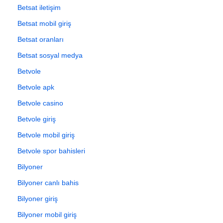
Betsat iletişim
Betsat mobil giriş
Betsat oranları
Betsat sosyal medya
Betvole
Betvole apk
Betvole casino
Betvole giriş
Betvole mobil giriş
Betvole spor bahisleri
Bilyoner
Bilyoner canlı bahis
Bilyoner giriş
Bilyoner mobil giriş