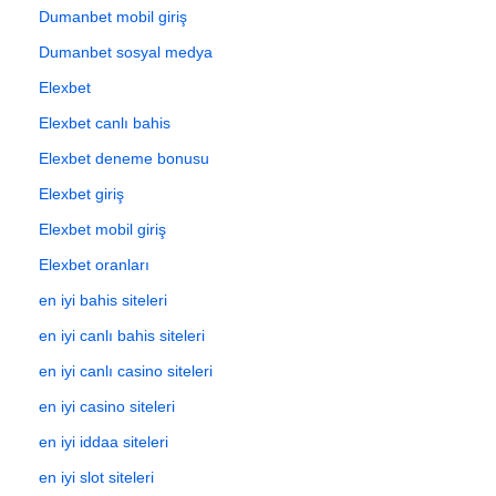
Dumanbet mobil giriş
Dumanbet sosyal medya
Elexbet
Elexbet canlı bahis
Elexbet deneme bonusu
Elexbet giriş
Elexbet mobil giriş
Elexbet oranları
en iyi bahis siteleri
en iyi canlı bahis siteleri
en iyi canlı casino siteleri
en iyi casino siteleri
en iyi iddaa siteleri
en iyi slot siteleri