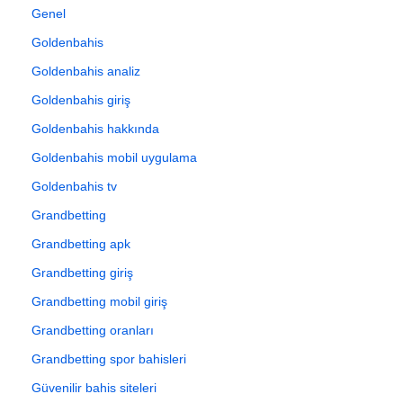
Genel
Goldenbahis
Goldenbahis analiz
Goldenbahis giriş
Goldenbahis hakkında
Goldenbahis mobil uygulama
Goldenbahis tv
Grandbetting
Grandbetting apk
Grandbetting giriş
Grandbetting mobil giriş
Grandbetting oranları
Grandbetting spor bahisleri
Güvenilir bahis siteleri