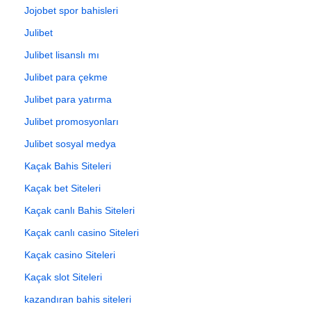
Jojobet spor bahisleri
Julibet
Julibet lisanslı mı
Julibet para çekme
Julibet para yatırma
Julibet promosyonları
Julibet sosyal medya
Kaçak Bahis Siteleri
Kaçak bet Siteleri
Kaçak canlı Bahis Siteleri
Kaçak canlı casino Siteleri
Kaçak casino Siteleri
Kaçak slot Siteleri
kazandıran bahis siteleri