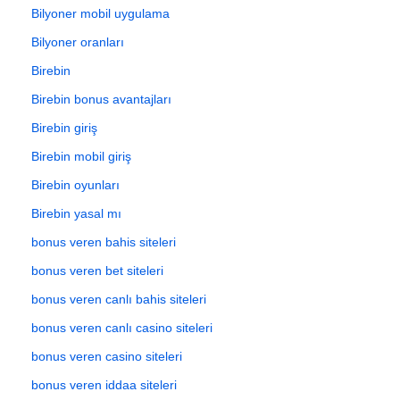
Bilyoner mobil uygulama
Bilyoner oranları
Birebin
Birebin bonus avantajları
Birebin giriş
Birebin mobil giriş
Birebin oyunları
Birebin yasal mı
bonus veren bahis siteleri
bonus veren bet siteleri
bonus veren canlı bahis siteleri
bonus veren canlı casino siteleri
bonus veren casino siteleri
bonus veren iddaa siteleri