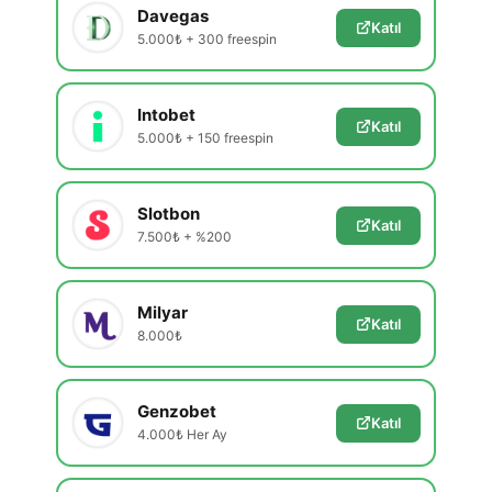
Davegas
Katıl
5.000₺ + 300 freespin
Intobet
Katıl
5.000₺ + 150 freespin
Slotbon
Katıl
7.500₺ + %200
Milyar
Katıl
8.000₺
Genzobet
Katıl
4.000₺ Her Ay