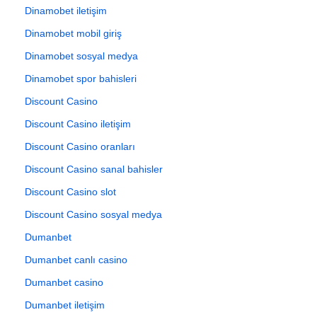
Dinamobet iletişim
Dinamobet mobil giriş
Dinamobet sosyal medya
Dinamobet spor bahisleri
Discount Casino
Discount Casino iletişim
Discount Casino oranları
Discount Casino sanal bahisler
Discount Casino slot
Discount Casino sosyal medya
Dumanbet
Dumanbet canlı casino
Dumanbet casino
Dumanbet iletişim