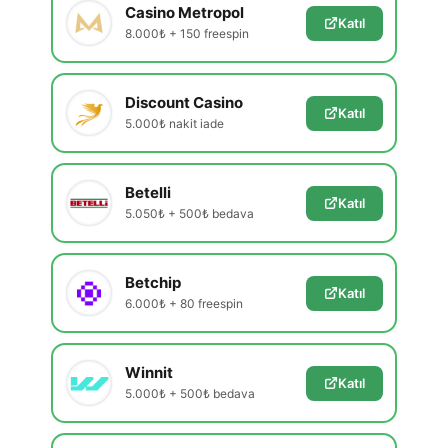
Casino Metropol
Katıl
8.000₺ + 150 freespin
Discount Casino
Katıl
5.000₺ nakit iade
Betelli
Katıl
5.050₺ + 500₺ bedava
Betchip
Katıl
6.000₺ + 80 freespin
Winnit
Katıl
5.000₺ + 500₺ bedava