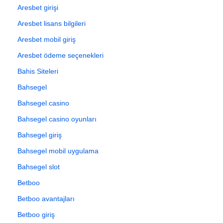
Aresbet girişi
Aresbet lisans bilgileri
Aresbet mobil giriş
Aresbet ödeme seçenekleri
Bahis Siteleri
Bahsegel
Bahsegel casino
Bahsegel casino oyunları
Bahsegel giriş
Bahsegel mobil uygulama
Bahsegel slot
Betboo
Betboo avantajları
Betboo giriş