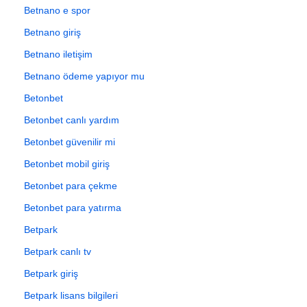
Betnano e spor
Betnano giriş
Betnano iletişim
Betnano ödeme yapıyor mu
Betonbet
Betonbet canlı yardım
Betonbet güvenilir mi
Betonbet mobil giriş
Betonbet para çekme
Betonbet para yatırma
Betpark
Betpark canlı tv
Betpark giriş
Betpark lisans bilgileri