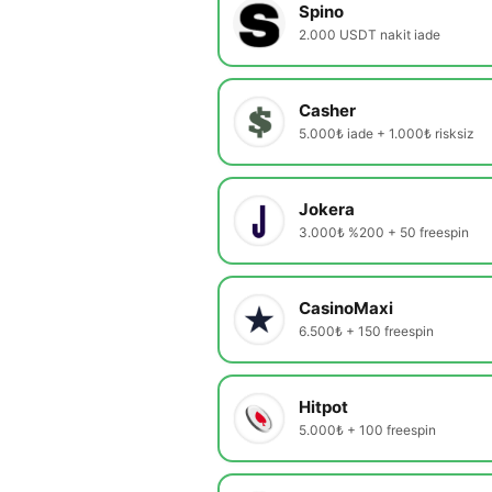
Spino
2.000 USDT nakit iade
Casher
5.000₺ iade + 1.000₺ risksiz
Jokera
3.000₺ %200 + 50 freespin
CasinoMaxi
6.500₺ + 150 freespin
Hitpot
5.000₺ + 100 freespin