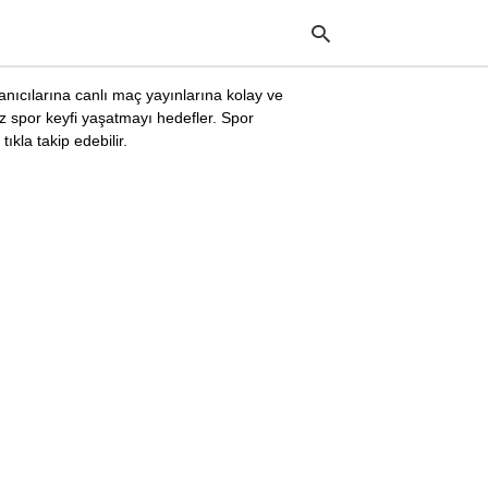
lanıcılarına canlı maç yayınlarına kolay ve
iz spor keyfi yaşatmayı hedefler. Spor
ıkla takip edebilir.
Typ
your
sea
que
and
hit
ente