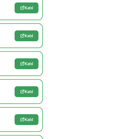
Katıl
Katıl
Katıl
Katıl
Katıl