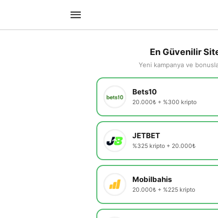
En Güvenilir Sit
Yeni kampanya ve bonuslar
Bets10
20.000₺ + %300 kripto
JETBET
%325 kripto + 20.000₺
Mobilbahis
20.000₺ + %225 kripto