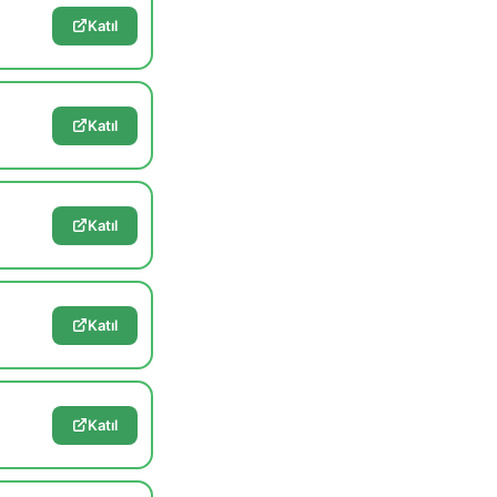
Katıl
Katıl
Katıl
Katıl
Katıl