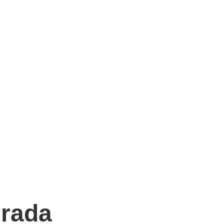
urada