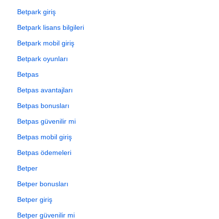
Betpark giriş
Betpark lisans bilgileri
Betpark mobil giriş
Betpark oyunları
Betpas
Betpas avantajları
Betpas bonusları
Betpas güvenilir mi
Betpas mobil giriş
Betpas ödemeleri
Betper
Betper bonusları
Betper giriş
Betper güvenilir mi