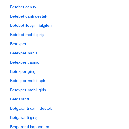
Betebet can tv
Betebet canlı destek
Betebet iletişim bilgileri
Betebet mobil giriş
Betexper
Betexper bahis
Betexper casino
Betexper giriş
Betexper mobil apk
Betexper mobil giriş
Betgaranti
Betgaranti canlı destek
Betgaranti giriş
Betgaranti kapandı mı