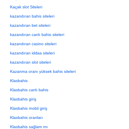
Kaçak slot Siteleri
kazandıran bahis siteleri
kazandıran bet siteleri
kazandıran canlı bahis siteleri
kazandıran casino siteleri
kazandıran iddaa siteleri
kazandıran slot siteleri
Kazanma oranı yüksek bahis siteleri
Klasbahis
Klasbahis canlı bahis
Klasbahis giriş
Klasbahis mobil giriş
Klasbahis oranları
Klasbahis sağlam mı