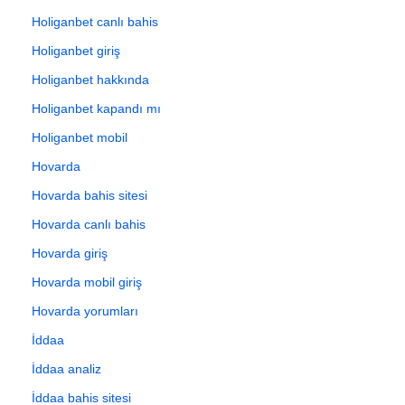
Holiganbet canlı bahis
Holiganbet giriş
Holiganbet hakkında
Holiganbet kapandı mı
Holiganbet mobil
Hovarda
Hovarda bahis sitesi
Hovarda canlı bahis
Hovarda giriş
Hovarda mobil giriş
Hovarda yorumları
İddaa
İddaa analiz
İddaa bahis sitesi