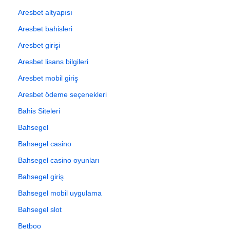
Aresbet altyapısı
Aresbet bahisleri
Aresbet girişi
Aresbet lisans bilgileri
Aresbet mobil giriş
Aresbet ödeme seçenekleri
Bahis Siteleri
Bahsegel
Bahsegel casino
Bahsegel casino oyunları
Bahsegel giriş
Bahsegel mobil uygulama
Bahsegel slot
Betboo