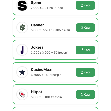
Spino
Katıl
2.000 USDT nakit iade
Casher
Katıl
5.000₺ iade + 1.000₺ risksiz
Jokera
Katıl
3.000₺ %200 + 50 freespin
CasinoMaxi
Katıl
6.500₺ + 150 freespin
Hitpot
Katıl
5.000₺ + 100 freespin