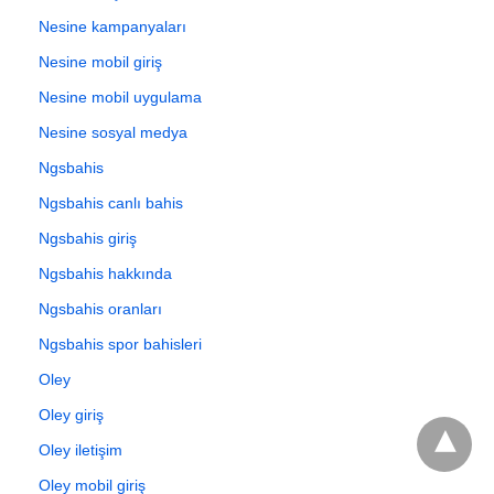
Nesine kampanyaları
Nesine mobil giriş
Nesine mobil uygulama
Nesine sosyal medya
Ngsbahis
Ngsbahis canlı bahis
Ngsbahis giriş
Ngsbahis hakkında
Ngsbahis oranları
Ngsbahis spor bahisleri
Oley
Oley giriş
Oley iletişim
Oley mobil giriş