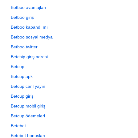
Betboo avantajları
Betboo giriş
Betboo kapandı mı
Betboo sosyal medya
Betboo twitter
Betchip giriş adresi
Betcup
Betcup apk
Betcup canl yayın
Betcup giriş
Betcup mobil giriş
Betcup ödemeleri
Betebet
Betebet bonusları