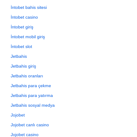
İntobet bahis sitesi
İntobet casino
İntobet giriş
İntobet mobil giriş
İntobet slot
Jetbahis
Jetbahis giriş
Jetbahis oranları
Jetbahis para çekme
Jetbahis para yatırma
Jetbahis sosyal medya
Jojobet
Jojobet canlı casino
Jojobet casino