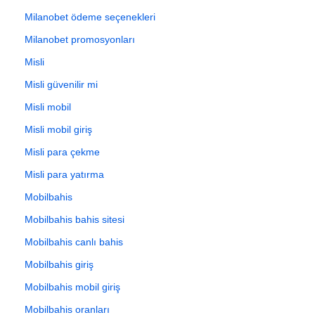
Milanobet ödeme seçenekleri
Milanobet promosyonları
Misli
Misli güvenilir mi
Misli mobil
Misli mobil giriş
Misli para çekme
Misli para yatırma
Mobilbahis
Mobilbahis bahis sitesi
Mobilbahis canlı bahis
Mobilbahis giriş
Mobilbahis mobil giriş
Mobilbahis oranları