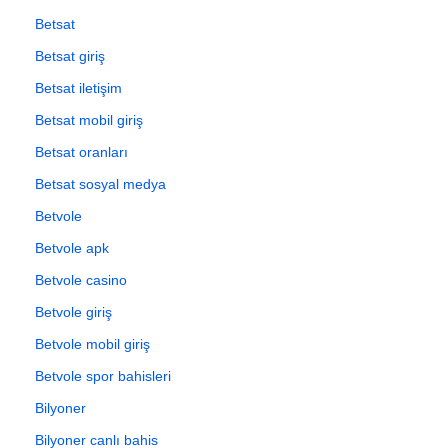
Betsat
Betsat giriş
Betsat iletişim
Betsat mobil giriş
Betsat oranları
Betsat sosyal medya
Betvole
Betvole apk
Betvole casino
Betvole giriş
Betvole mobil giriş
Betvole spor bahisleri
Bilyoner
Bilyoner canlı bahis