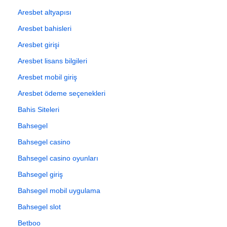
Aresbet altyapısı
Aresbet bahisleri
Aresbet girişi
Aresbet lisans bilgileri
Aresbet mobil giriş
Aresbet ödeme seçenekleri
Bahis Siteleri
Bahsegel
Bahsegel casino
Bahsegel casino oyunları
Bahsegel giriş
Bahsegel mobil uygulama
Bahsegel slot
Betboo