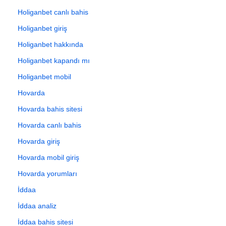
Holiganbet canlı bahis
Holiganbet giriş
Holiganbet hakkında
Holiganbet kapandı mı
Holiganbet mobil
Hovarda
Hovarda bahis sitesi
Hovarda canlı bahis
Hovarda giriş
Hovarda mobil giriş
Hovarda yorumları
İddaa
İddaa analiz
İddaa bahis sitesi