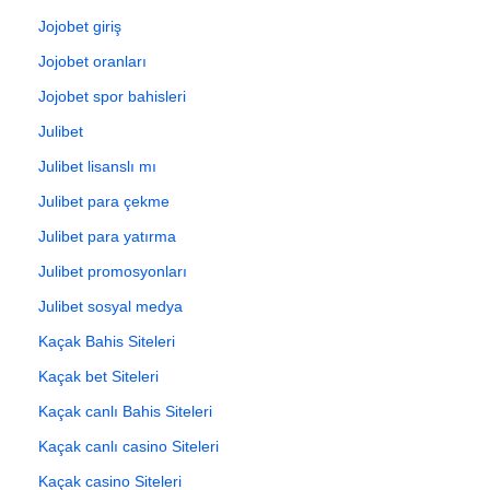
Jojobet giriş
Jojobet oranları
Jojobet spor bahisleri
Julibet
Julibet lisanslı mı
Julibet para çekme
Julibet para yatırma
Julibet promosyonları
Julibet sosyal medya
Kaçak Bahis Siteleri
Kaçak bet Siteleri
Kaçak canlı Bahis Siteleri
Kaçak canlı casino Siteleri
Kaçak casino Siteleri