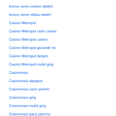
bonus veren casino siteleri
bonus veren iddaa siteleri
Casino Metropol
Casino Metropol canlı casino
Casino Metropol casino
Casino Metropol güvenilir mi
Casino Metropol iletişim
Casino Metropol mobil giriş
Casinomaxi
Casinomaxi altyapısı
Casinomaxi canlı yardım
Casinomaxi giriş
Casinomaxi mobil giriş
Casinomaxi para yatırma