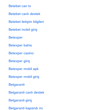
Betebet can tv
Betebet canlı destek
Betebet iletişim bilgileri
Betebet mobil giriş
Betexper
Betexper bahis
Betexper casino
Betexper giriş
Betexper mobil apk
Betexper mobil giriş
Betgaranti
Betgaranti canlı destek
Betgaranti giriş
Betgaranti kapandı mı