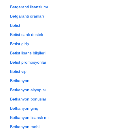
Betgaranti lisanslı mı
Betgaranti oranları
Betist
Betist canlı destek
Betist giriş
Betist lisans bilgileri
Betist promosyonları
Betist vip
Betkanyon
Betkanyon altyapısı
Betkanyon bonusları
Betkanyon giriş
Betkanyon lisanslı mı
Betkanyon mobil