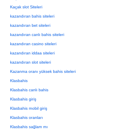
Kaçak slot Siteleri
kazandıran bahis siteleri
kazandıran bet siteleri
kazandıran canlı bahis siteleri
kazandıran casino siteleri
kazandıran iddaa siteleri
kazandıran slot siteleri
Kazanma oranı yüksek bahis siteleri
Klasbahis
Klasbahis canlı bahis
Klasbahis giriş
Klasbahis mobil giriş
Klasbahis oranları
Klasbahis sağlam mı