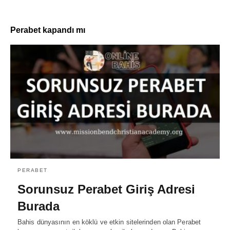
Perabet kapandı mı
PERABET
Sorunsuz Perabet Giriş Adresi
Burada
Bahis dünyasının en köklü ve etkin sitelerinden olan Perabet