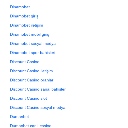
Dinamobet
Dinamobet giriş
Dinamobet iletişim
Dinamobet mobil giriş
Dinamobet sosyal medya
Dinamobet spor bahisleri
Discount Casino
Discount Casino iletişim
Discount Casino oranları
Discount Casino sanal bahisler
Discount Casino slot
Discount Casino sosyal medya
Dumanbet
Dumanbet canlı casino