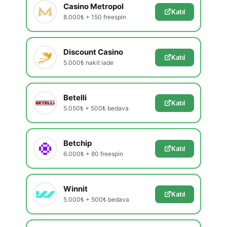
Casino Metropol
Katıl
8.000₺ + 150 freespin
Discount Casino
Katıl
5.000₺ nakit iade
Betelli
Katıl
5.050₺ + 500₺ bedava
Betchip
Katıl
6.000₺ + 80 freespin
Winnit
Katıl
5.000₺ + 500₺ bedava