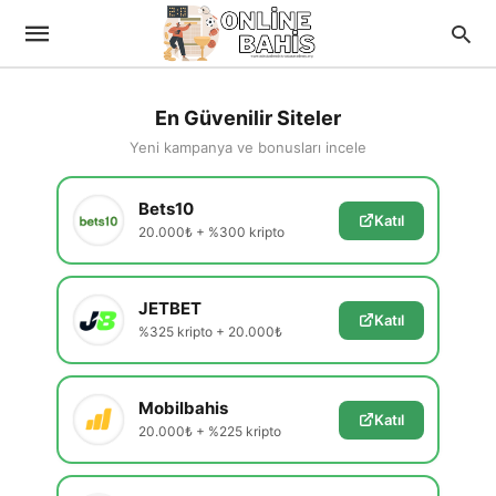
En Güvenilir Siteler
Yeni kampanya ve bonusları incele
Bets10
Katıl
20.000₺ + %300 kripto
JETBET
Katıl
%325 kripto + 20.000₺
Mobilbahis
Katıl
20.000₺ + %225 kripto