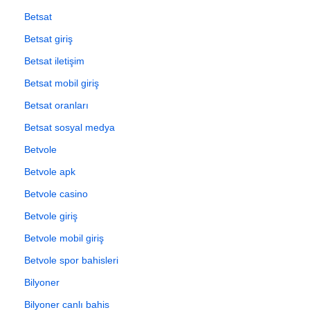
Betsat
Betsat giriş
Betsat iletişim
Betsat mobil giriş
Betsat oranları
Betsat sosyal medya
Betvole
Betvole apk
Betvole casino
Betvole giriş
Betvole mobil giriş
Betvole spor bahisleri
Bilyoner
Bilyoner canlı bahis