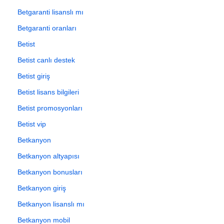
Betgaranti lisanslı mı
Betgaranti oranları
Betist
Betist canlı destek
Betist giriş
Betist lisans bilgileri
Betist promosyonları
Betist vip
Betkanyon
Betkanyon altyapısı
Betkanyon bonusları
Betkanyon giriş
Betkanyon lisanslı mı
Betkanyon mobil