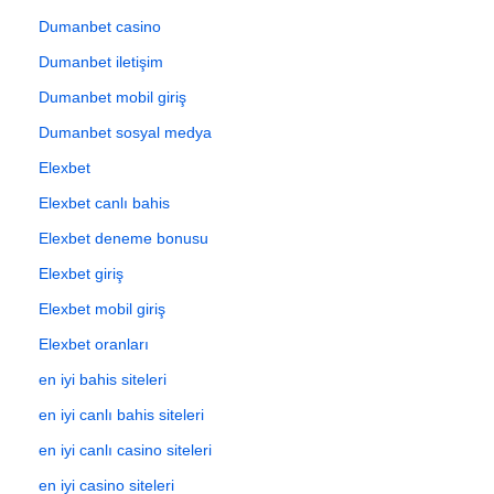
Dumanbet casino
Dumanbet iletişim
Dumanbet mobil giriş
Dumanbet sosyal medya
Elexbet
Elexbet canlı bahis
Elexbet deneme bonusu
Elexbet giriş
Elexbet mobil giriş
Elexbet oranları
en iyi bahis siteleri
en iyi canlı bahis siteleri
en iyi canlı casino siteleri
en iyi casino siteleri