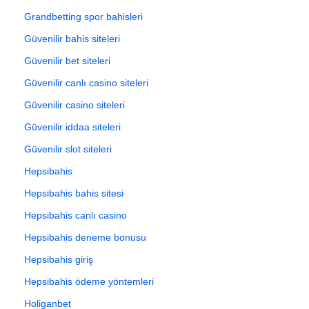
Grandbetting spor bahisleri
Güvenilir bahis siteleri
Güvenilir bet siteleri
Güvenilir canlı casino siteleri
Güvenilir casino siteleri
Güvenilir iddaa siteleri
Güvenilir slot siteleri
Hepsibahis
Hepsibahis bahis sitesi
Hepsibahis canlı casino
Hepsibahis deneme bonusu
Hepsibahis giriş
Hepsibahis ödeme yöntemleri
Holiganbet