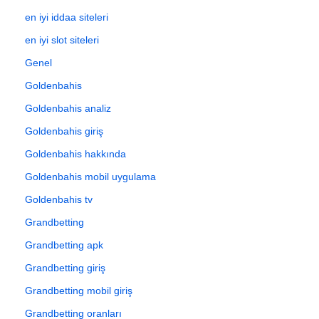
en iyi iddaa siteleri
en iyi slot siteleri
Genel
Goldenbahis
Goldenbahis analiz
Goldenbahis giriş
Goldenbahis hakkında
Goldenbahis mobil uygulama
Goldenbahis tv
Grandbetting
Grandbetting apk
Grandbetting giriş
Grandbetting mobil giriş
Grandbetting oranları