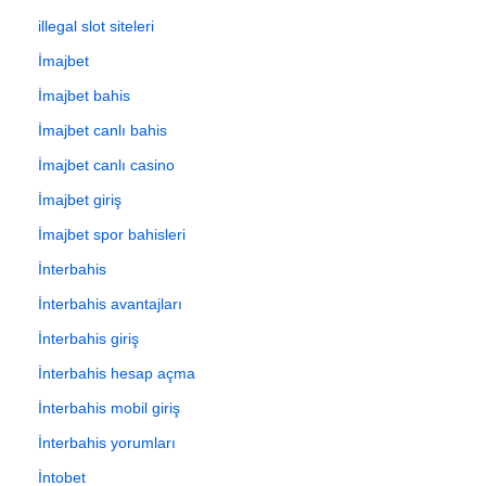
illegal slot siteleri
İmajbet
İmajbet bahis
İmajbet canlı bahis
İmajbet canlı casino
İmajbet giriş
İmajbet spor bahisleri
İnterbahis
İnterbahis avantajları
İnterbahis giriş
İnterbahis hesap açma
İnterbahis mobil giriş
İnterbahis yorumları
İntobet