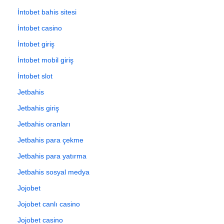
İntobet bahis sitesi
İntobet casino
İntobet giriş
İntobet mobil giriş
İntobet slot
Jetbahis
Jetbahis giriş
Jetbahis oranları
Jetbahis para çekme
Jetbahis para yatırma
Jetbahis sosyal medya
Jojobet
Jojobet canlı casino
Jojobet casino