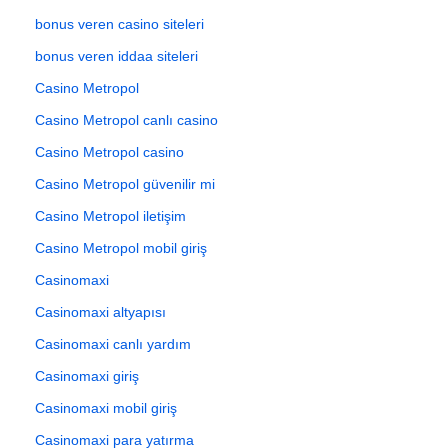
bonus veren casino siteleri
bonus veren iddaa siteleri
Casino Metropol
Casino Metropol canlı casino
Casino Metropol casino
Casino Metropol güvenilir mi
Casino Metropol iletişim
Casino Metropol mobil giriş
Casinomaxi
Casinomaxi altyapısı
Casinomaxi canlı yardım
Casinomaxi giriş
Casinomaxi mobil giriş
Casinomaxi para yatırma