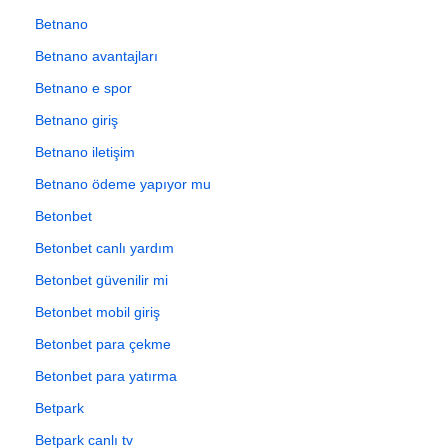
Betnano
Betnano avantajları
Betnano e spor
Betnano giriş
Betnano iletişim
Betnano ödeme yapıyor mu
Betonbet
Betonbet canlı yardım
Betonbet güvenilir mi
Betonbet mobil giriş
Betonbet para çekme
Betonbet para yatırma
Betpark
Betpark canlı tv