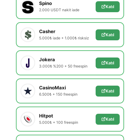
Spino
Katıl
2.000 USDT nakit iade
Casher
Katıl
5.000₺ iade + 1.000₺ risksiz
Jokera
Katıl
3.000₺ %200 + 50 freespin
CasinoMaxi
Katıl
6.500₺ + 150 freespin
Hitpot
Katıl
5.000₺ + 100 freespin