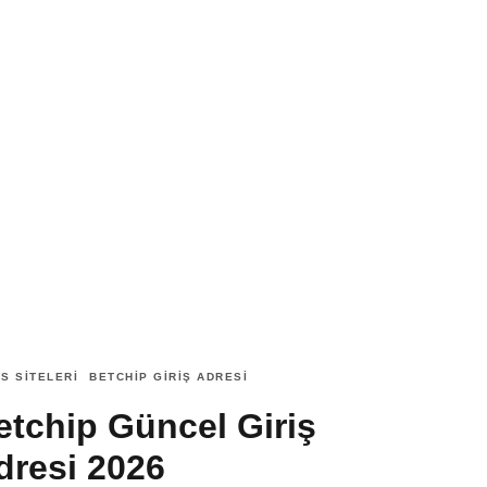
IS SITELERI
BETCHIP GIRIŞ ADRESI
etchip Güncel Giriş
dresi 2026