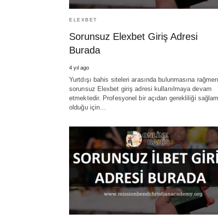
ELEXBET
Sorunsuz Elexbet Giriş Adresi
Burada
4 yıl ago
Yurtdışı bahis siteleri arasında bulunmasına rağme
sorunsuz Elexbet giriş adresi kullanılmaya devam
etmektedir. Profesyonel bir açıdan gerekliliği sağla
olduğu için…