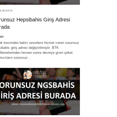
SIBAHIS
runsuz Hepsibahis Giriş Adresi
rada
ago
ok kesimden bahis severlere hizmet veren sorunsuz
ibahis giriş adresi değiştirilmiştir. BTK
llemelerinden hemen sonra devreye giren şirket
anıcıların sorunsuz…