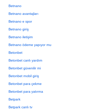
Betnano
Betnano avantajları
Betnano e spor
Betnano giriş
Betnano iletişim
Betnano ödeme yapıyor mu
Betonbet
Betonbet canlı yardım
Betonbet güvenilir mi
Betonbet mobil giriş
Betonbet para çekme
Betonbet para yatırma
Betpark
Betpark canlı tv