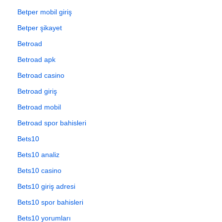
Betper mobil giriş
Betper şikayet
Betroad
Betroad apk
Betroad casino
Betroad giriş
Betroad mobil
Betroad spor bahisleri
Bets10
Bets10 analiz
Bets10 casino
Bets10 giriş adresi
Bets10 spor bahisleri
Bets10 yorumları