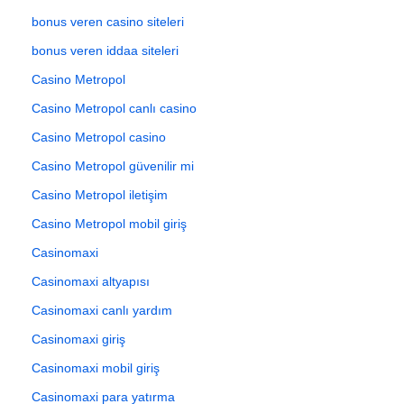
bonus veren casino siteleri
bonus veren iddaa siteleri
Casino Metropol
Casino Metropol canlı casino
Casino Metropol casino
Casino Metropol güvenilir mi
Casino Metropol iletişim
Casino Metropol mobil giriş
Casinomaxi
Casinomaxi altyapısı
Casinomaxi canlı yardım
Casinomaxi giriş
Casinomaxi mobil giriş
Casinomaxi para yatırma