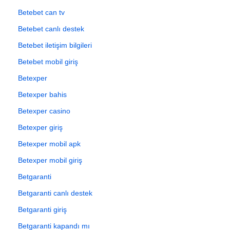
Betebet can tv
Betebet canlı destek
Betebet iletişim bilgileri
Betebet mobil giriş
Betexper
Betexper bahis
Betexper casino
Betexper giriş
Betexper mobil apk
Betexper mobil giriş
Betgaranti
Betgaranti canlı destek
Betgaranti giriş
Betgaranti kapandı mı