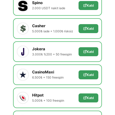
Spino
Katıl
2.000 USDT nakit iade
Casher
Katıl
5.000₺ iade + 1.000₺ risksiz
Jokera
Katıl
3.000₺ %200 + 50 freespin
CasinoMaxi
Katıl
6.500₺ + 150 freespin
Hitpot
Katıl
5.000₺ + 100 freespin