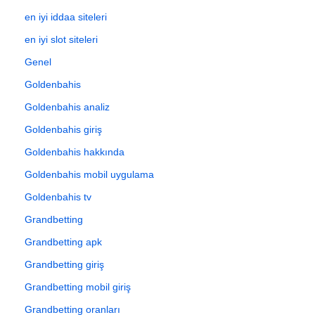
en iyi iddaa siteleri
en iyi slot siteleri
Genel
Goldenbahis
Goldenbahis analiz
Goldenbahis giriş
Goldenbahis hakkında
Goldenbahis mobil uygulama
Goldenbahis tv
Grandbetting
Grandbetting apk
Grandbetting giriş
Grandbetting mobil giriş
Grandbetting oranları