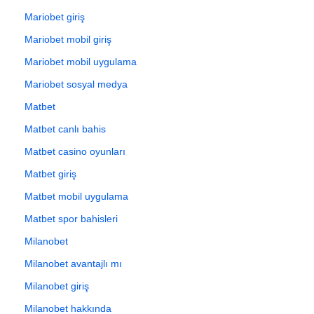
Mariobet giriş
Mariobet mobil giriş
Mariobet mobil uygulama
Mariobet sosyal medya
Matbet
Matbet canlı bahis
Matbet casino oyunları
Matbet giriş
Matbet mobil uygulama
Matbet spor bahisleri
Milanobet
Milanobet avantajlı mı
Milanobet giriş
Milanobet hakkında