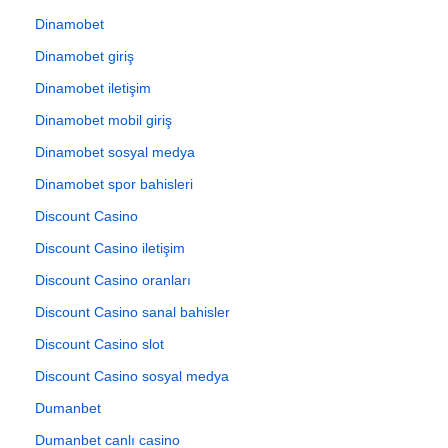
Dinamobet
Dinamobet giriş
Dinamobet iletişim
Dinamobet mobil giriş
Dinamobet sosyal medya
Dinamobet spor bahisleri
Discount Casino
Discount Casino iletişim
Discount Casino oranları
Discount Casino sanal bahisler
Discount Casino slot
Discount Casino sosyal medya
Dumanbet
Dumanbet canlı casino