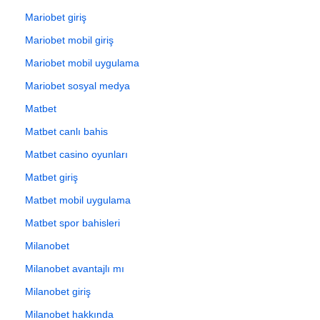
Mariobet giriş
Mariobet mobil giriş
Mariobet mobil uygulama
Mariobet sosyal medya
Matbet
Matbet canlı bahis
Matbet casino oyunları
Matbet giriş
Matbet mobil uygulama
Matbet spor bahisleri
Milanobet
Milanobet avantajlı mı
Milanobet giriş
Milanobet hakkında