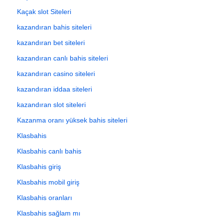
Kaçak slot Siteleri
kazandıran bahis siteleri
kazandıran bet siteleri
kazandıran canlı bahis siteleri
kazandıran casino siteleri
kazandıran iddaa siteleri
kazandıran slot siteleri
Kazanma oranı yüksek bahis siteleri
Klasbahis
Klasbahis canlı bahis
Klasbahis giriş
Klasbahis mobil giriş
Klasbahis oranları
Klasbahis sağlam mı