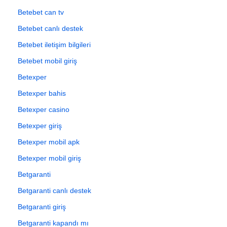
Betebet can tv
Betebet canlı destek
Betebet iletişim bilgileri
Betebet mobil giriş
Betexper
Betexper bahis
Betexper casino
Betexper giriş
Betexper mobil apk
Betexper mobil giriş
Betgaranti
Betgaranti canlı destek
Betgaranti giriş
Betgaranti kapandı mı