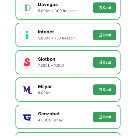
Davegas
Katıl
5.000₺ + 300 freespin
Intobet
Katıl
5.000₺ + 150 freespin
Slotbon
Katıl
7.500₺ + %200
Milyar
Katıl
8.000₺
Genzobet
Katıl
4.000₺ Her Ay