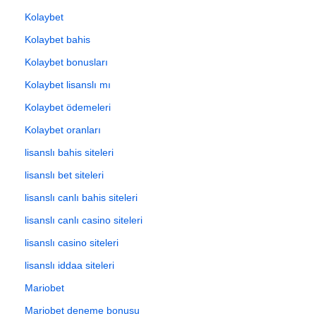
Kolaybet
Kolaybet bahis
Kolaybet bonusları
Kolaybet lisanslı mı
Kolaybet ödemeleri
Kolaybet oranları
lisanslı bahis siteleri
lisanslı bet siteleri
lisanslı canlı bahis siteleri
lisanslı canlı casino siteleri
lisanslı casino siteleri
lisanslı iddaa siteleri
Mariobet
Mariobet deneme bonusu