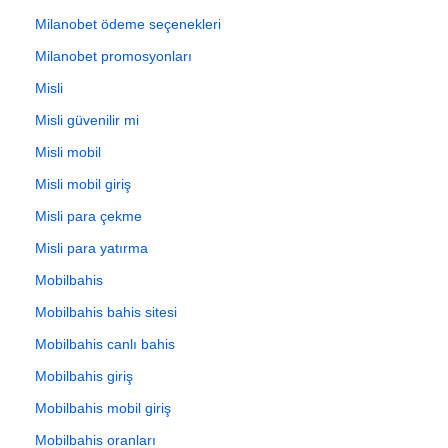
Milanobet ödeme seçenekleri
Milanobet promosyonları
Misli
Misli güvenilir mi
Misli mobil
Misli mobil giriş
Misli para çekme
Misli para yatırma
Mobilbahis
Mobilbahis bahis sitesi
Mobilbahis canlı bahis
Mobilbahis giriş
Mobilbahis mobil giriş
Mobilbahis oranları