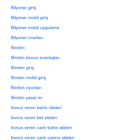
Bilyoner giriş
Bilyoner mobil giriş
Bilyoner mobil uygulama
Bilyoner oranları
Birebin
Birebin bonus avantajları
Birebin giriş
Birebin mobil giriş
Birebin oyunları
Birebin yasal mı
bonus veren bahis siteleri
bonus veren bet siteleri
bonus veren canlı bahis siteleri
bonus veren canlı casino siteleri