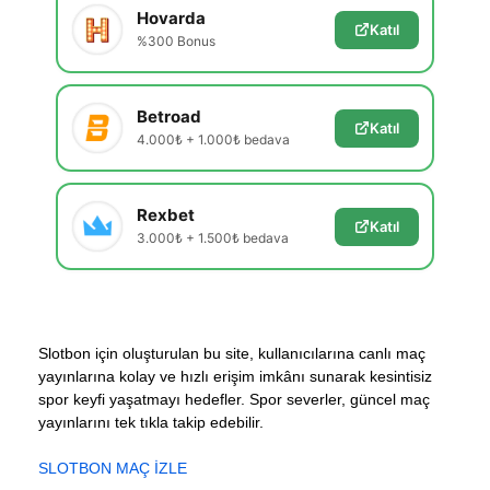
Hovarda
Katıl
%300 Bonus
Betroad
Katıl
4.000₺ + 1.000₺ bedava
Rexbet
Katıl
3.000₺ + 1.500₺ bedava
Slotbon için oluşturulan bu site, kullanıcılarına canlı maç
yayınlarına kolay ve hızlı erişim imkânı sunarak kesintisiz
spor keyfi yaşatmayı hedefler. Spor severler, güncel maç
yayınlarını tek tıkla takip edebilir.
SLOTBON MAÇ İZLE