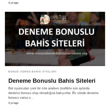
4 yıl ago
BONUS VEREN BAHIS SITELERI
Deneme Bonuslu Bahis Siteleri
Bet oyuncuları yeni bir site ararken özellikle son aylarda
deneme bonusu olup olmadığına bakıyorlar. Bir sitede deneme
bonusu varsa o…
4 yıl ago