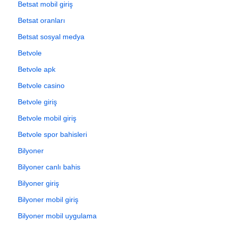
Betsat mobil giriş
Betsat oranları
Betsat sosyal medya
Betvole
Betvole apk
Betvole casino
Betvole giriş
Betvole mobil giriş
Betvole spor bahisleri
Bilyoner
Bilyoner canlı bahis
Bilyoner giriş
Bilyoner mobil giriş
Bilyoner mobil uygulama