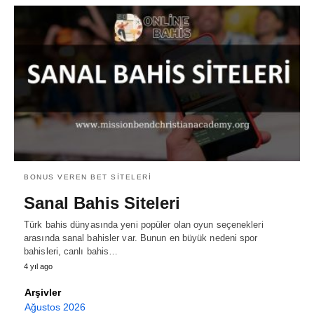
BONUS VEREN BET SITELERI
Sanal Bahis Siteleri
Türk bahis dünyasında yeni popüler olan oyun seçenekleri
arasında sanal bahisler var. Bunun en büyük nedeni spor
bahisleri, canlı bahis…
4 yıl ago
Arşivler
Ağustos 2026