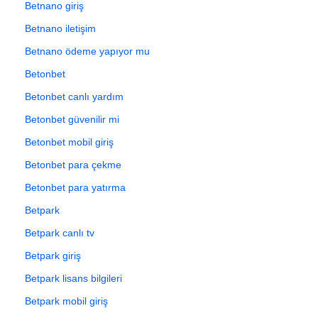
Betnano giriş
Betnano iletişim
Betnano ödeme yapıyor mu
Betonbet
Betonbet canlı yardım
Betonbet güvenilir mi
Betonbet mobil giriş
Betonbet para çekme
Betonbet para yatırma
Betpark
Betpark canlı tv
Betpark giriş
Betpark lisans bilgileri
Betpark mobil giriş