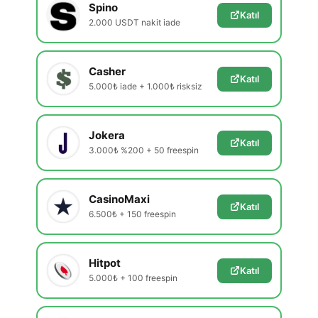
Spino
Katıl
2.000 USDT nakit iade
Casher
Katıl
5.000₺ iade + 1.000₺ risksiz
Jokera
Katıl
3.000₺ %200 + 50 freespin
CasinoMaxi
Katıl
6.500₺ + 150 freespin
Hitpot
Katıl
5.000₺ + 100 freespin