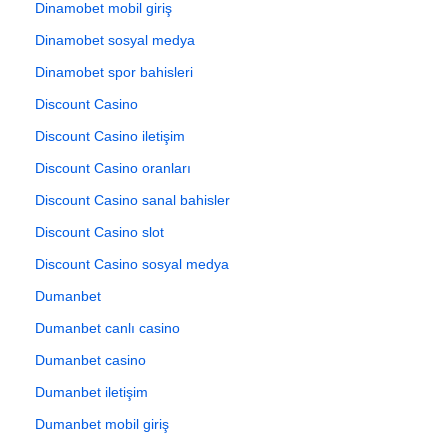
Dinamobet mobil giriş
Dinamobet sosyal medya
Dinamobet spor bahisleri
Discount Casino
Discount Casino iletişim
Discount Casino oranları
Discount Casino sanal bahisler
Discount Casino slot
Discount Casino sosyal medya
Dumanbet
Dumanbet canlı casino
Dumanbet casino
Dumanbet iletişim
Dumanbet mobil giriş