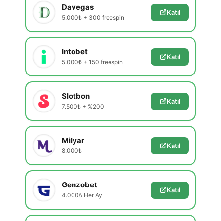
Davegas
Katıl
5.000₺ + 300 freespin
Intobet
Katıl
5.000₺ + 150 freespin
Slotbon
Katıl
7.500₺ + %200
Milyar
Katıl
8.000₺
Genzobet
Katıl
4.000₺ Her Ay