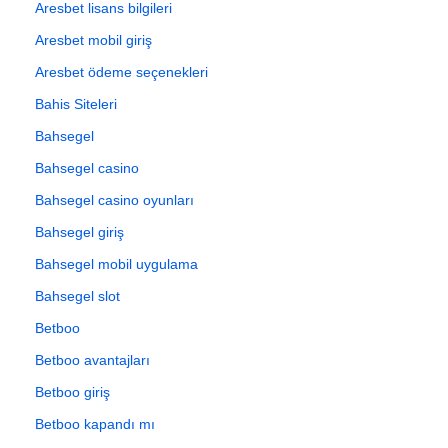
Aresbet lisans bilgileri
Aresbet mobil giriş
Aresbet ödeme seçenekleri
Bahis Siteleri
Bahsegel
Bahsegel casino
Bahsegel casino oyunları
Bahsegel giriş
Bahsegel mobil uygulama
Bahsegel slot
Betboo
Betboo avantajları
Betboo giriş
Betboo kapandı mı