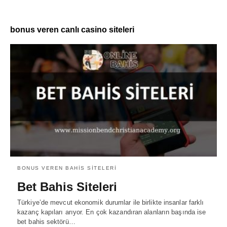
bonus veren canlı casino siteleri
BONUS VEREN BAHIS SITELERI
Bet Bahis Siteleri
Türkiye’de mevcut ekonomik durumlar ile birlikte insanlar farklı
kazanç kapıları arıyor. En çok kazandıran alanların başında ise
bet bahis sektörü…