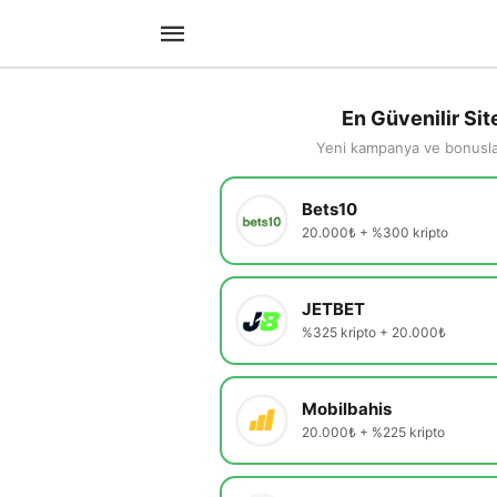
En Güvenilir Sit
Yeni kampanya ve bonuslar
Bets10
20.000₺ + %300 kripto
JETBET
%325 kripto + 20.000₺
Mobilbahis
20.000₺ + %225 kripto