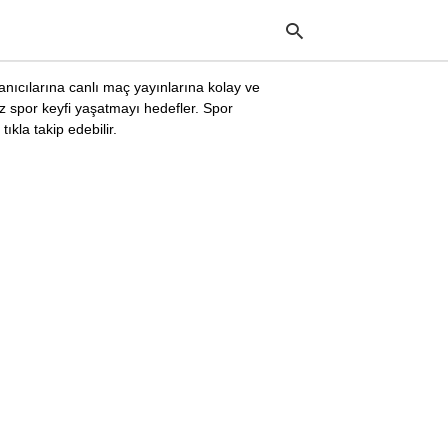
lanıcılarına canlı maç yayınlarına kolay ve
iz spor keyfi yaşatmayı hedefler. Spor
ıkla takip edebilir.
Typ
your
sea
que
and
hit
ente