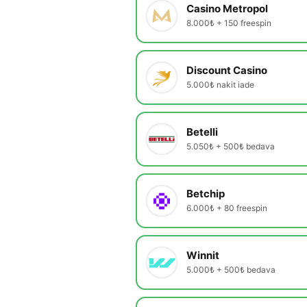
Casino Metropol
8.000₺ + 150 freespin
Discount Casino
5.000₺ nakit iade
Betelli
5.050₺ + 500₺ bedava
Betchip
6.000₺ + 80 freespin
Winnit
5.000₺ + 500₺ bedava