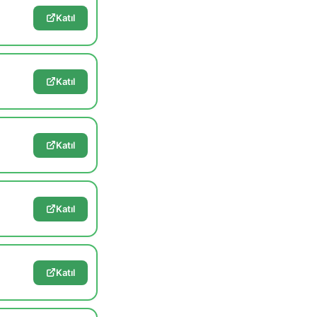
Katıl
Katıl
Katıl
Katıl
Katıl