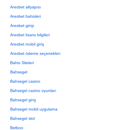
Aresbet altyapısı
Aresbet bahisleri
Aresbet girişi
Aresbet lisans bilgileri
Aresbet mobil giriş
Aresbet ödeme seçenekleri
Bahis Siteleri
Bahsegel
Bahsegel casino
Bahsegel casino oyunları
Bahsegel giriş
Bahsegel mobil uygulama
Bahsegel slot
Betboo