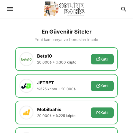
En Güvenilir Siteler
Yeni kampanya ve bonusları incele
Bets10
Katıl
20.000₺ + %300 kripto
JETBET
Katıl
%325 kripto + 20.000₺
Mobilbahis
Katıl
20.000₺ + %225 kripto