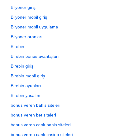
Bilyoner giriş
Bilyoner mobil giriş
Bilyoner mobil uygulama
Bilyoner oranları
Birebin
Birebin bonus avantajları
Birebin giriş
Birebin mobil giriş
Birebin oyunları
Birebin yasal mı
bonus veren bahis siteleri
bonus veren bet siteleri
bonus veren canlı bahis siteleri
bonus veren canlı casino siteleri