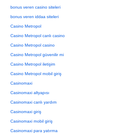
bonus veren casino siteleri
bonus veren iddaa siteleri
Casino Metropol
Casino Metropol canlı casino
Casino Metropol casino
Casino Metropol güvenilir mi
Casino Metropol iletişim
Casino Metropol mobil giriş
Casinomaxi
Casinomaxi altyapısı
Casinomaxi canlı yardım
Casinomaxi giriş
Casinomaxi mobil giriş
Casinomaxi para yatırma