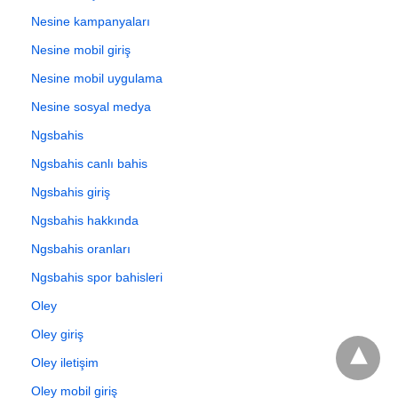
Nesine kampanyaları
Nesine mobil giriş
Nesine mobil uygulama
Nesine sosyal medya
Ngsbahis
Ngsbahis canlı bahis
Ngsbahis giriş
Ngsbahis hakkında
Ngsbahis oranları
Ngsbahis spor bahisleri
Oley
Oley giriş
Oley iletişim
Oley mobil giriş