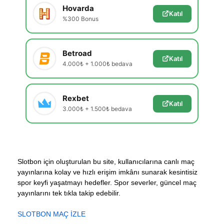
Hovarda
Katıl
%300 Bonus
Betroad
Katıl
4.000₺ + 1.000₺ bedava
Rexbet
Katıl
3.000₺ + 1.500₺ bedava
Slotbon için oluşturulan bu site, kullanıcılarına canlı maç
yayınlarına kolay ve hızlı erişim imkânı sunarak kesintisiz
spor keyfi yaşatmayı hedefler. Spor severler, güncel maç
yayınlarını tek tıkla takip edebilir.
SLOTBON MAÇ İZLE