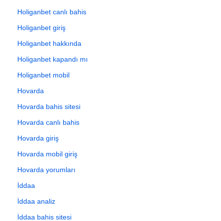
Holiganbet canlı bahis
Holiganbet giriş
Holiganbet hakkında
Holiganbet kapandı mı
Holiganbet mobil
Hovarda
Hovarda bahis sitesi
Hovarda canlı bahis
Hovarda giriş
Hovarda mobil giriş
Hovarda yorumları
İddaa
İddaa analiz
İddaa bahis sitesi