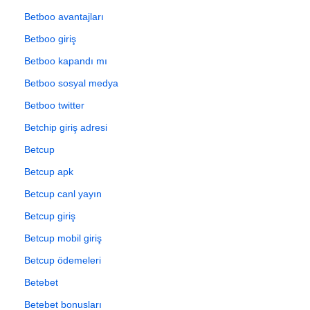
Betboo avantajları
Betboo giriş
Betboo kapandı mı
Betboo sosyal medya
Betboo twitter
Betchip giriş adresi
Betcup
Betcup apk
Betcup canl yayın
Betcup giriş
Betcup mobil giriş
Betcup ödemeleri
Betebet
Betebet bonusları