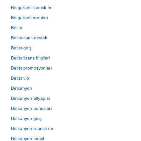
Betgaranti lisanslı mı
Betgaranti oranları
Betist
Betist canlı destek
Betist giriş
Betist lisans bilgileri
Betist promosyonları
Betist vip
Betkanyon
Betkanyon altyapısı
Betkanyon bonusları
Betkanyon giriş
Betkanyon lisanslı mı
Betkanyon mobil