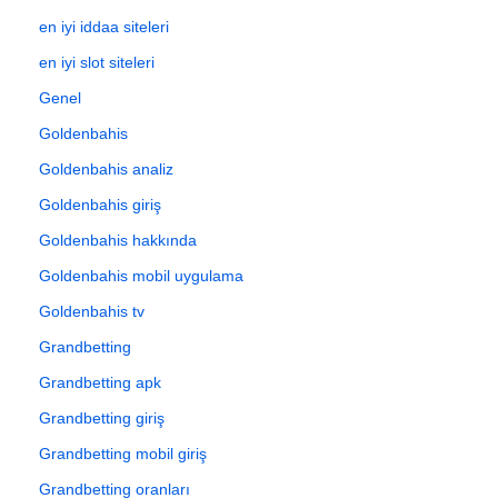
en iyi iddaa siteleri
en iyi slot siteleri
Genel
Goldenbahis
Goldenbahis analiz
Goldenbahis giriş
Goldenbahis hakkında
Goldenbahis mobil uygulama
Goldenbahis tv
Grandbetting
Grandbetting apk
Grandbetting giriş
Grandbetting mobil giriş
Grandbetting oranları