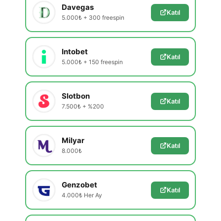
Davegas
Katıl
5.000₺ + 300 freespin
Intobet
Katıl
5.000₺ + 150 freespin
Slotbon
Katıl
7.500₺ + %200
Milyar
Katıl
8.000₺
Genzobet
Katıl
4.000₺ Her Ay