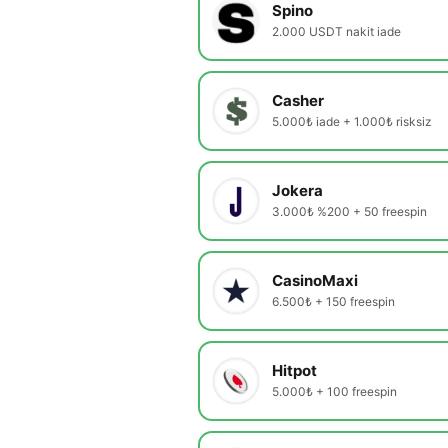
Spino
2.000 USDT nakit iade
Casher
5.000₺ iade + 1.000₺ risksiz
Jokera
3.000₺ %200 + 50 freespin
CasinoMaxi
6.500₺ + 150 freespin
Hitpot
5.000₺ + 100 freespin