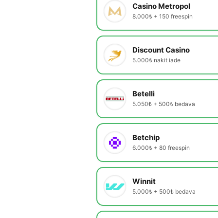
Casino Metropol
8.000₺ + 150 freespin
Discount Casino
5.000₺ nakit iade
Betelli
5.050₺ + 500₺ bedava
Betchip
6.000₺ + 80 freespin
Winnit
5.000₺ + 500₺ bedava