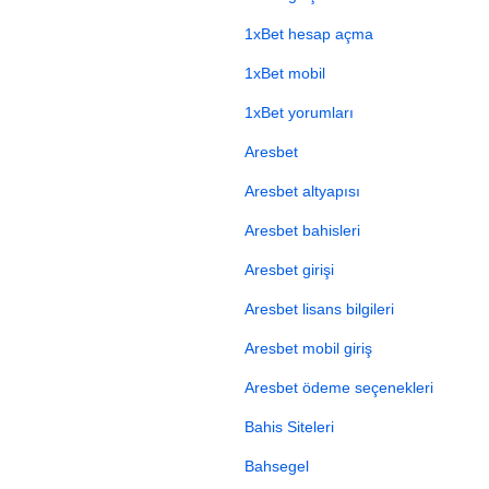
1xBet hesap açma
1xBet mobil
1xBet yorumları
Aresbet
Aresbet altyapısı
Aresbet bahisleri
Aresbet girişi
Aresbet lisans bilgileri
Aresbet mobil giriş
Aresbet ödeme seçenekleri
Bahis Siteleri
Bahsegel