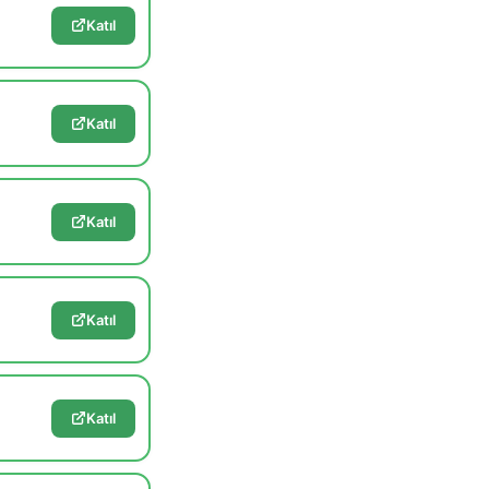
Katıl
Katıl
Katıl
Katıl
Katıl