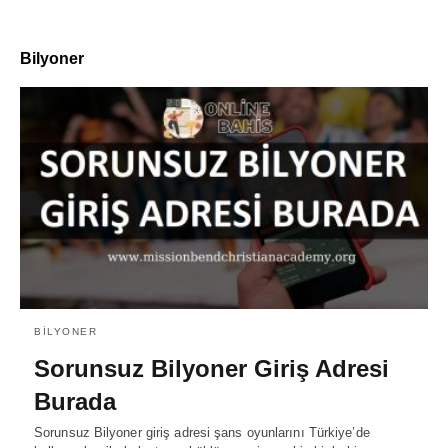
Bilyoner
BILYONER
Sorunsuz Bilyoner Giriş Adresi
Burada
Sorunsuz Bilyoner giriş adresi şans oyunlarını Türkiye’de