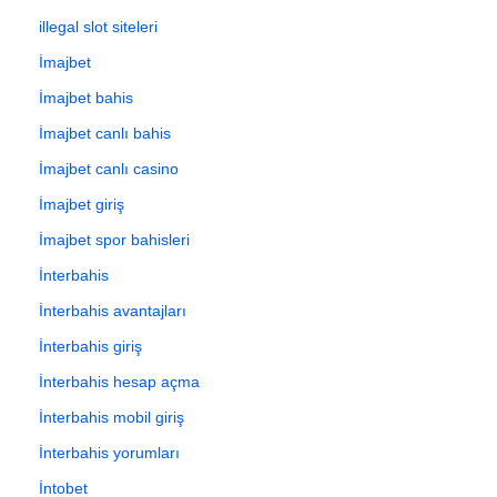
illegal slot siteleri
İmajbet
İmajbet bahis
İmajbet canlı bahis
İmajbet canlı casino
İmajbet giriş
İmajbet spor bahisleri
İnterbahis
İnterbahis avantajları
İnterbahis giriş
İnterbahis hesap açma
İnterbahis mobil giriş
İnterbahis yorumları
İntobet