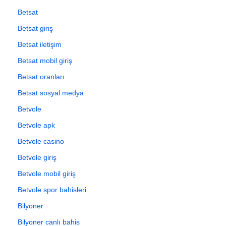
Betsat
Betsat giriş
Betsat iletişim
Betsat mobil giriş
Betsat oranları
Betsat sosyal medya
Betvole
Betvole apk
Betvole casino
Betvole giriş
Betvole mobil giriş
Betvole spor bahisleri
Bilyoner
Bilyoner canlı bahis