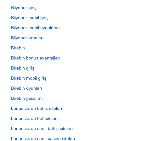
Bilyoner giriş
Bilyoner mobil giriş
Bilyoner mobil uygulama
Bilyoner oranları
Birebin
Birebin bonus avantajları
Birebin giriş
Birebin mobil giriş
Birebin oyunları
Birebin yasal mı
bonus veren bahis siteleri
bonus veren bet siteleri
bonus veren canlı bahis siteleri
bonus veren canlı casino siteleri