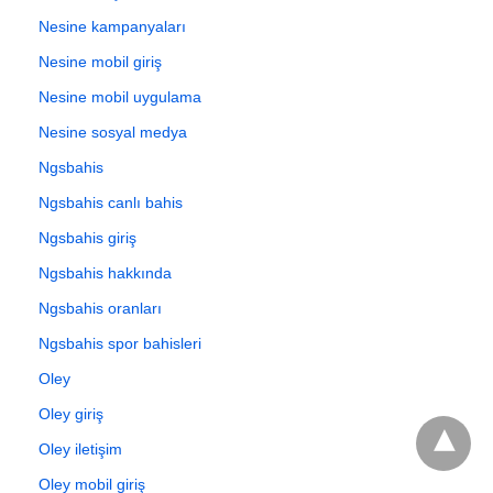
Nesine kampanyaları
Nesine mobil giriş
Nesine mobil uygulama
Nesine sosyal medya
Ngsbahis
Ngsbahis canlı bahis
Ngsbahis giriş
Ngsbahis hakkında
Ngsbahis oranları
Ngsbahis spor bahisleri
Oley
Oley giriş
Oley iletişim
Oley mobil giriş