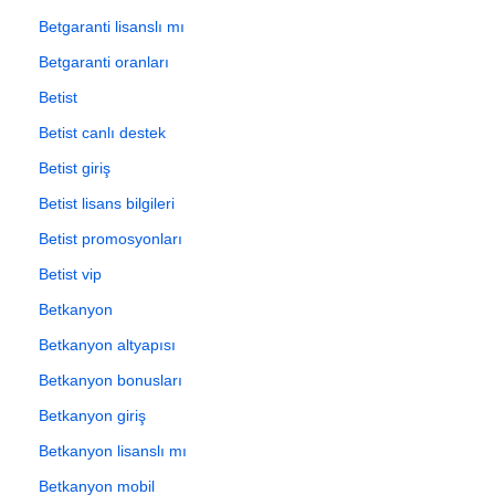
Betgaranti lisanslı mı
Betgaranti oranları
Betist
Betist canlı destek
Betist giriş
Betist lisans bilgileri
Betist promosyonları
Betist vip
Betkanyon
Betkanyon altyapısı
Betkanyon bonusları
Betkanyon giriş
Betkanyon lisanslı mı
Betkanyon mobil