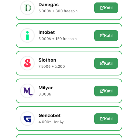
Davegas
Katıl
5.000₺ + 300 freespin
Intobet
Katıl
5.000₺ + 150 freespin
Slotbon
Katıl
7.500₺ + %200
Milyar
Katıl
8.000₺
Genzobet
Katıl
4.000₺ Her Ay