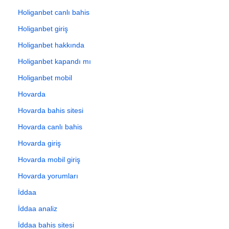
Holiganbet canlı bahis
Holiganbet giriş
Holiganbet hakkında
Holiganbet kapandı mı
Holiganbet mobil
Hovarda
Hovarda bahis sitesi
Hovarda canlı bahis
Hovarda giriş
Hovarda mobil giriş
Hovarda yorumları
İddaa
İddaa analiz
İddaa bahis sitesi