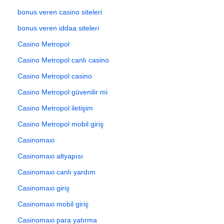
bonus veren casino siteleri
bonus veren iddaa siteleri
Casino Metropol
Casino Metropol canlı casino
Casino Metropol casino
Casino Metropol güvenilir mi
Casino Metropol iletişim
Casino Metropol mobil giriş
Casinomaxi
Casinomaxi altyapısı
Casinomaxi canlı yardım
Casinomaxi giriş
Casinomaxi mobil giriş
Casinomaxi para yatırma