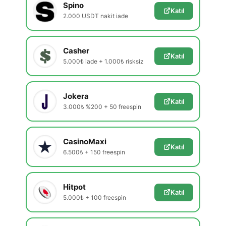
Spino
Katıl
2.000 USDT nakit iade
Casher
Katıl
5.000₺ iade + 1.000₺ risksiz
Jokera
Katıl
3.000₺ %200 + 50 freespin
CasinoMaxi
Katıl
6.500₺ + 150 freespin
Hitpot
Katıl
5.000₺ + 100 freespin