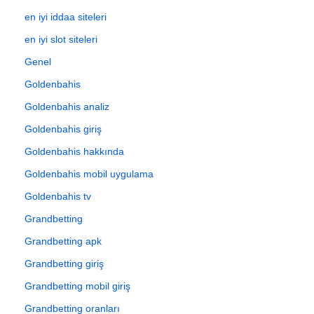
en iyi iddaa siteleri
en iyi slot siteleri
Genel
Goldenbahis
Goldenbahis analiz
Goldenbahis giriş
Goldenbahis hakkında
Goldenbahis mobil uygulama
Goldenbahis tv
Grandbetting
Grandbetting apk
Grandbetting giriş
Grandbetting mobil giriş
Grandbetting oranları