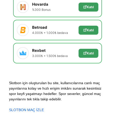
Hovarda
Katıl
%300 Bonus
Betroad
Katıl
4.000₺ + 1.000₺ bedava
Rexbet
Katıl
3.000₺ + 1.500₺ bedava
Slotbon için oluşturulan bu site, kullanıcılarına canlı maç
yayınlarına kolay ve hızlı erişim imkânı sunarak kesintisiz
spor keyfi yaşatmayı hedefler. Spor severler, güncel maç
yayınlarını tek tıkla takip edebilir.
SLOTBON MAÇ İZLE