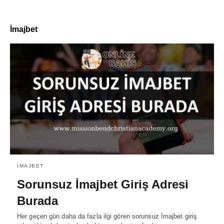
İmajbet
İMAJBET
Sorunsuz İmajbet Giriş Adresi
Burada
Her geçen gün daha da fazla ilgi gören sorunsuz İmajbet giriş