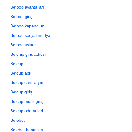
Betboo avantajları
Betboo giriş
Betboo kapandı mı
Betboo sosyal medya
Betboo twitter
Betchip giriş adresi
Betcup
Betcup apk
Betcup canl yayın
Betcup giriş
Betcup mobil giriş
Betcup ödemeleri
Betebet
Betebet bonusları