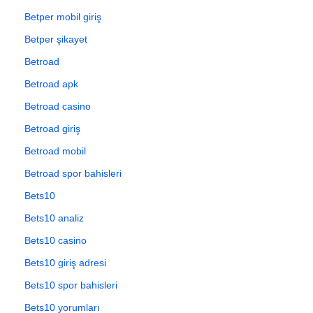
Betper mobil giriş
Betper şikayet
Betroad
Betroad apk
Betroad casino
Betroad giriş
Betroad mobil
Betroad spor bahisleri
Bets10
Bets10 analiz
Bets10 casino
Bets10 giriş adresi
Bets10 spor bahisleri
Bets10 yorumları