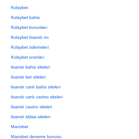
Kolaybet
Kolaybet bahis
Kolaybet bonusları
Kolaybet lisanslı mı
Kolaybet ödemeleri
Kolaybet oranları
lisanslı bahis siteleri
lisanslı bet siteleri
lisanslı canlı bahis siteleri
lisanslı canlı casino siteleri
lisanslı casino siteleri
lisanslı iddaa siteleri
Mariobet
Mariobet deneme bonusu