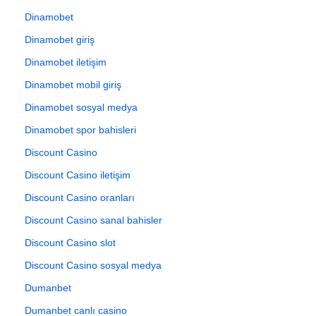
Dinamobet
Dinamobet giriş
Dinamobet iletişim
Dinamobet mobil giriş
Dinamobet sosyal medya
Dinamobet spor bahisleri
Discount Casino
Discount Casino iletişim
Discount Casino oranları
Discount Casino sanal bahisler
Discount Casino slot
Discount Casino sosyal medya
Dumanbet
Dumanbet canlı casino