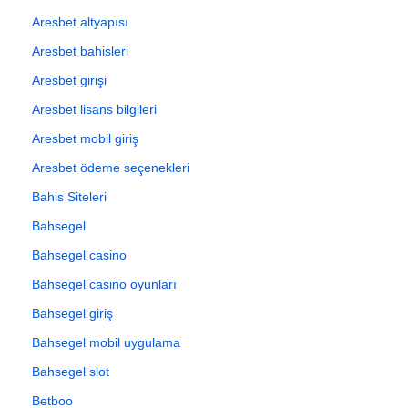
Aresbet altyapısı
Aresbet bahisleri
Aresbet girişi
Aresbet lisans bilgileri
Aresbet mobil giriş
Aresbet ödeme seçenekleri
Bahis Siteleri
Bahsegel
Bahsegel casino
Bahsegel casino oyunları
Bahsegel giriş
Bahsegel mobil uygulama
Bahsegel slot
Betboo