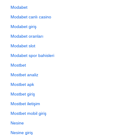
Modabet
Modabet canlı casino
Modabet giriş
Modabet oranları
Modabet slot
Modabet spor bahisleri
Mostbet
Mostbet analiz
Mostbet apk
Mostbet giriş
Mostbet iletişim
Mostbet mobil giriş
Nesine
Nesine giriş