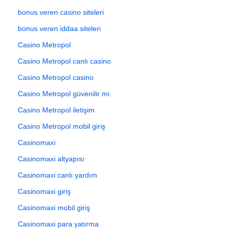
bonus veren casino siteleri
bonus veren iddaa siteleri
Casino Metropol
Casino Metropol canlı casino
Casino Metropol casino
Casino Metropol güvenilir mi
Casino Metropol iletişim
Casino Metropol mobil giriş
Casinomaxi
Casinomaxi altyapısı
Casinomaxi canlı yardım
Casinomaxi giriş
Casinomaxi mobil giriş
Casinomaxi para yatırma