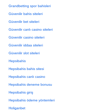
Grandbetting spor bahisleri
Güvenilir bahis siteleri
Güvenilir bet siteleri
Güvenilir canlı casino siteleri
Güvenilir casino siteleri
Güvenilir iddaa siteleri
Güvenilir slot siteleri
Hepsibahis
Hepsibahis bahis sitesi
Hepsibahis canlı casino
Hepsibahis deneme bonusu
Hepsibahis giriş
Hepsibahis ödeme yöntemleri
Holiganbet