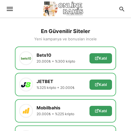
En Güvenilir Siteler
Yeni kampanya ve bonusları incele
Bets10
Katıl
20.000₺ + %300 kripto
JETBET
Katıl
%325 kripto + 20.000₺
Mobilbahis
Katıl
20.000₺ + %225 kripto