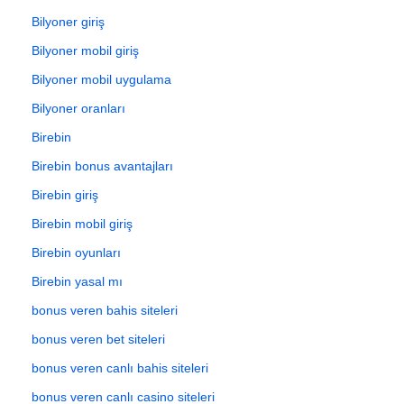
Bilyoner giriş
Bilyoner mobil giriş
Bilyoner mobil uygulama
Bilyoner oranları
Birebin
Birebin bonus avantajları
Birebin giriş
Birebin mobil giriş
Birebin oyunları
Birebin yasal mı
bonus veren bahis siteleri
bonus veren bet siteleri
bonus veren canlı bahis siteleri
bonus veren canlı casino siteleri