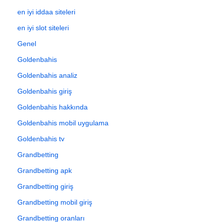
en iyi iddaa siteleri
en iyi slot siteleri
Genel
Goldenbahis
Goldenbahis analiz
Goldenbahis giriş
Goldenbahis hakkında
Goldenbahis mobil uygulama
Goldenbahis tv
Grandbetting
Grandbetting apk
Grandbetting giriş
Grandbetting mobil giriş
Grandbetting oranları