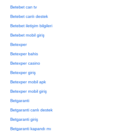
Betebet can tv
Betebet canlı destek
Betebet iletişim bilgileri
Betebet mobil giriş
Betexper
Betexper bahis
Betexper casino
Betexper giriş
Betexper mobil apk
Betexper mobil giriş
Betgaranti
Betgaranti canlı destek
Betgaranti giriş
Betgaranti kapandı mı