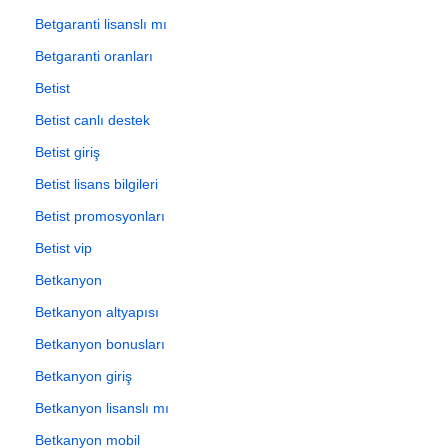
Betgaranti lisanslı mı
Betgaranti oranları
Betist
Betist canlı destek
Betist giriş
Betist lisans bilgileri
Betist promosyonları
Betist vip
Betkanyon
Betkanyon altyapısı
Betkanyon bonusları
Betkanyon giriş
Betkanyon lisanslı mı
Betkanyon mobil