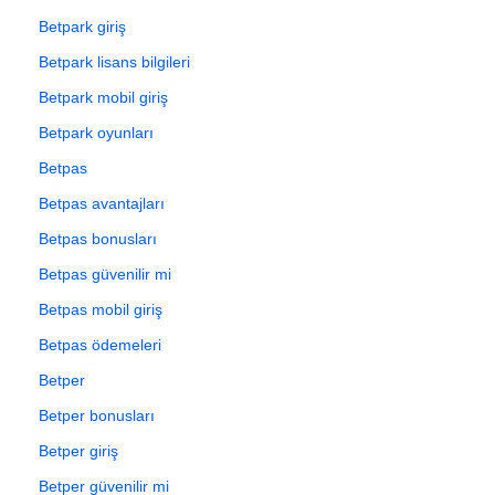
Betpark giriş
Betpark lisans bilgileri
Betpark mobil giriş
Betpark oyunları
Betpas
Betpas avantajları
Betpas bonusları
Betpas güvenilir mi
Betpas mobil giriş
Betpas ödemeleri
Betper
Betper bonusları
Betper giriş
Betper güvenilir mi