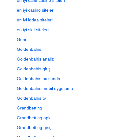
en iyi canlı casino siteleri
en iyi casino siteleri
en iyi iddaa siteleri
en iyi slot siteleri
Genel
Goldenbahis
Goldenbahis analiz
Goldenbahis giriş
Goldenbahis hakkında
Goldenbahis mobil uygulama
Goldenbahis tv
Grandbetting
Grandbetting apk
Grandbetting giriş