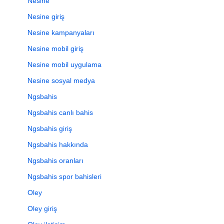
Nesine
Nesine giriş
Nesine kampanyaları
Nesine mobil giriş
Nesine mobil uygulama
Nesine sosyal medya
Ngsbahis
Ngsbahis canlı bahis
Ngsbahis giriş
Ngsbahis hakkında
Ngsbahis oranları
Ngsbahis spor bahisleri
Oley
Oley giriş