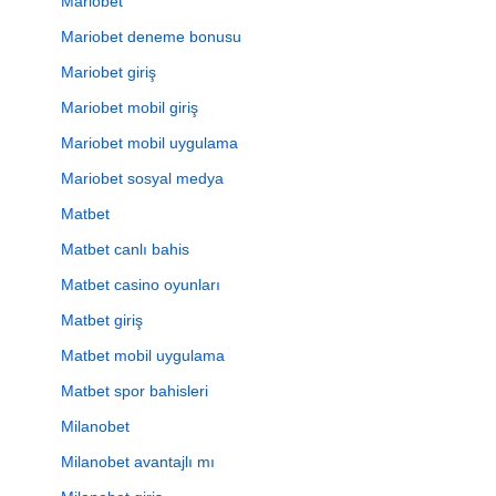
Mariobet
Mariobet deneme bonusu
Mariobet giriş
Mariobet mobil giriş
Mariobet mobil uygulama
Mariobet sosyal medya
Matbet
Matbet canlı bahis
Matbet casino oyunları
Matbet giriş
Matbet mobil uygulama
Matbet spor bahisleri
Milanobet
Milanobet avantajlı mı