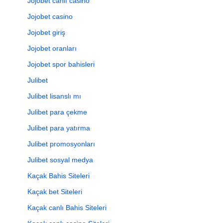
Jojobet canlı casino
Jojobet casino
Jojobet giriş
Jojobet oranları
Jojobet spor bahisleri
Julibet
Julibet lisanslı mı
Julibet para çekme
Julibet para yatırma
Julibet promosyonları
Julibet sosyal medya
Kaçak Bahis Siteleri
Kaçak bet Siteleri
Kaçak canlı Bahis Siteleri