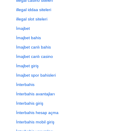
illegal casino siteleri
illegal iddaa siteleri
illegal slot siteleri
İmajbet
İmajbet bahis
İmajbet canlı bahis
İmajbet canlı casino
İmajbet giriş
İmajbet spor bahisleri
İnterbahis
İnterbahis avantajları
İnterbahis giriş
İnterbahis hesap açma
İnterbahis mobil giriş