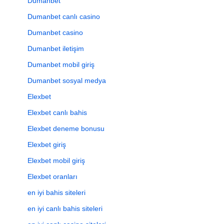
Dumanbet
Dumanbet canlı casino
Dumanbet casino
Dumanbet iletişim
Dumanbet mobil giriş
Dumanbet sosyal medya
Elexbet
Elexbet canlı bahis
Elexbet deneme bonusu
Elexbet giriş
Elexbet mobil giriş
Elexbet oranları
en iyi bahis siteleri
en iyi canlı bahis siteleri