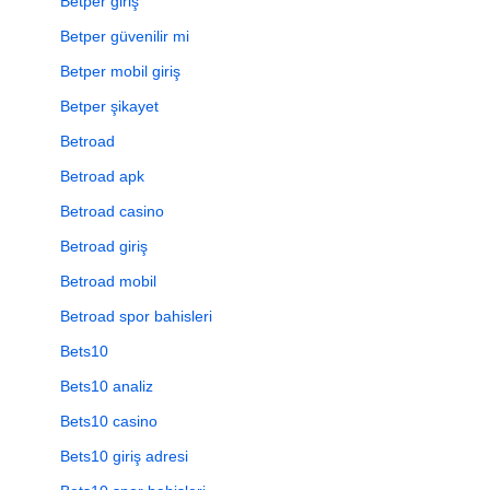
Betper giriş
Betper güvenilir mi
Betper mobil giriş
Betper şikayet
Betroad
Betroad apk
Betroad casino
Betroad giriş
Betroad mobil
Betroad spor bahisleri
Bets10
Bets10 analiz
Bets10 casino
Bets10 giriş adresi