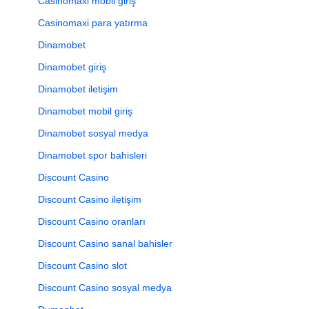
Casinomaxi mobil giriş
Casinomaxi para yatırma
Dinamobet
Dinamobet giriş
Dinamobet iletişim
Dinamobet mobil giriş
Dinamobet sosyal medya
Dinamobet spor bahisleri
Discount Casino
Discount Casino iletişim
Discount Casino oranları
Discount Casino sanal bahisler
Discount Casino slot
Discount Casino sosyal medya