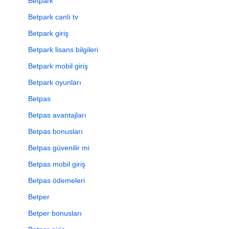
Betpark
Betpark canlı tv
Betpark giriş
Betpark lisans bilgileri
Betpark mobil giriş
Betpark oyunları
Betpas
Betpas avantajları
Betpas bonusları
Betpas güvenilir mi
Betpas mobil giriş
Betpas ödemeleri
Betper
Betper bonusları