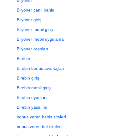
Bilyoner
Bilyoner canlı bahis
Bilyoner giriş
Bilyoner mobil giriş
Bilyoner mobil uygulama
Bilyoner oranları
Birebin
Birebin bonus avantajları
Birebin giriş
Birebin mobil giriş
Birebin oyunları
Birebin yasal mı
bonus veren bahis siteleri
bonus veren bet siteleri