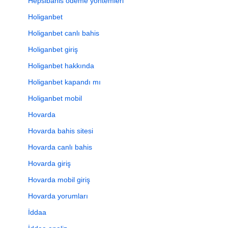
Hepsibahis ödeme yöntemleri
Holiganbet
Holiganbet canlı bahis
Holiganbet giriş
Holiganbet hakkında
Holiganbet kapandı mı
Holiganbet mobil
Hovarda
Hovarda bahis sitesi
Hovarda canlı bahis
Hovarda giriş
Hovarda mobil giriş
Hovarda yorumları
İddaa