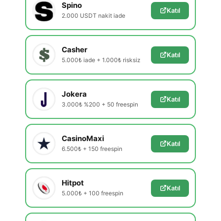
Spino
Katıl
2.000 USDT nakit iade
Casher
Katıl
5.000₺ iade + 1.000₺ risksiz
Jokera
Katıl
3.000₺ %200 + 50 freespin
CasinoMaxi
Katıl
6.500₺ + 150 freespin
Hitpot
Katıl
5.000₺ + 100 freespin