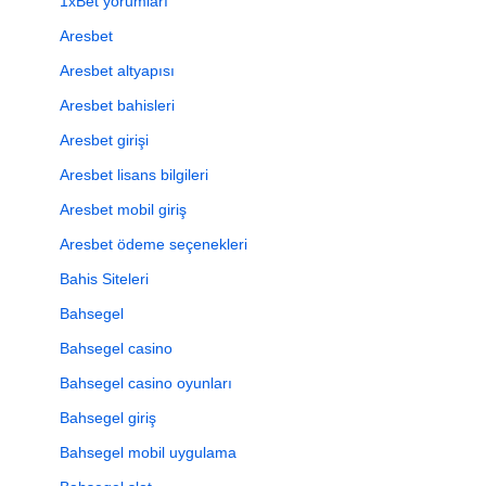
1xBet yorumları
Aresbet
Aresbet altyapısı
Aresbet bahisleri
Aresbet girişi
Aresbet lisans bilgileri
Aresbet mobil giriş
Aresbet ödeme seçenekleri
Bahis Siteleri
Bahsegel
Bahsegel casino
Bahsegel casino oyunları
Bahsegel giriş
Bahsegel mobil uygulama