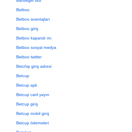
Bahsegel slot
Betboo
Betboo avantajları
Betboo giriş
Betboo kapandı mı
Betboo sosyal medya
Betboo twitter
Betchip giriş adresi
Betcup
Betcup apk
Betcup canl yayın
Betcup giriş
Betcup mobil giriş
Betcup ödemeleri