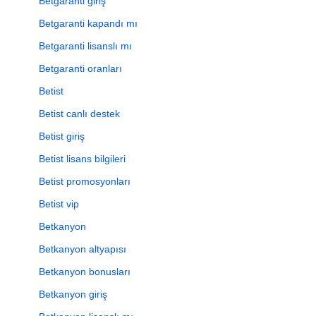
Betgaranti giriş
Betgaranti kapandı mı
Betgaranti lisanslı mı
Betgaranti oranları
Betist
Betist canlı destek
Betist giriş
Betist lisans bilgileri
Betist promosyonları
Betist vip
Betkanyon
Betkanyon altyapısı
Betkanyon bonusları
Betkanyon giriş