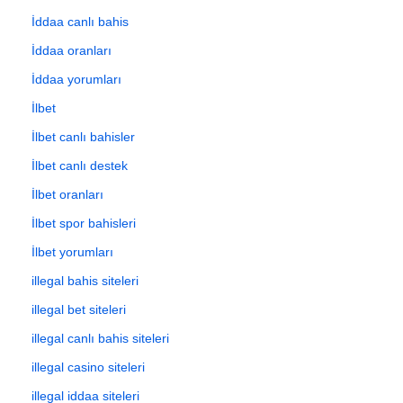
İddaa canlı bahis
İddaa oranları
İddaa yorumları
İlbet
İlbet canlı bahisler
İlbet canlı destek
İlbet oranları
İlbet spor bahisleri
İlbet yorumları
illegal bahis siteleri
illegal bet siteleri
illegal canlı bahis siteleri
illegal casino siteleri
illegal iddaa siteleri