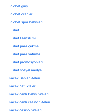
Jojobet giriş
Jojobet oranları
Jojobet spor bahisleri
Julibet
Julibet lisanslı mı
Julibet para çekme
Julibet para yatırma
Julibet promosyonları
Julibet sosyal medya
Kaçak Bahis Siteleri
Kaçak bet Siteleri
Kaçak canlı Bahis Siteleri
Kaçak canlı casino Siteleri
Kaçak casino Siteleri