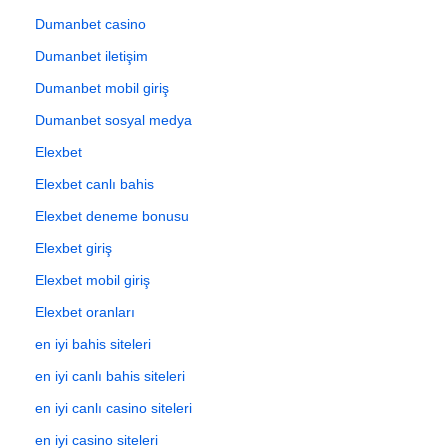
Dumanbet casino
Dumanbet iletişim
Dumanbet mobil giriş
Dumanbet sosyal medya
Elexbet
Elexbet canlı bahis
Elexbet deneme bonusu
Elexbet giriş
Elexbet mobil giriş
Elexbet oranları
en iyi bahis siteleri
en iyi canlı bahis siteleri
en iyi canlı casino siteleri
en iyi casino siteleri