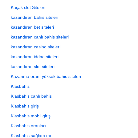
Kaçak slot Siteleri
kazandıran bahis siteleri
kazandıran bet siteleri
kazandıran canlı bahis siteleri
kazandıran casino siteleri
kazandıran iddaa siteleri
kazandıran slot siteleri
Kazanma oranı yüksek bahis siteleri
Klasbahis
Klasbahis canlı bahis
Klasbahis giriş
Klasbahis mobil giriş
Klasbahis oranları
Klasbahis sağlam mı