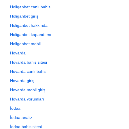
Holiganbet canlı bahis
Holiganbet giriş
Holiganbet hakkında
Holiganbet kapandı mı
Holiganbet mobil
Hovarda
Hovarda bahis sitesi
Hovarda canlı bahis
Hovarda giriş
Hovarda mobil giriş
Hovarda yorumları
İddaa
İddaa analiz
İddaa bahis sitesi