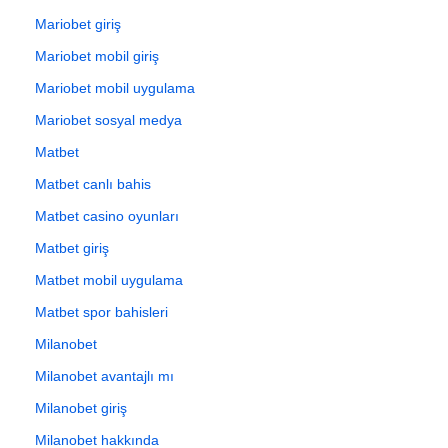
Mariobet giriş
Mariobet mobil giriş
Mariobet mobil uygulama
Mariobet sosyal medya
Matbet
Matbet canlı bahis
Matbet casino oyunları
Matbet giriş
Matbet mobil uygulama
Matbet spor bahisleri
Milanobet
Milanobet avantajlı mı
Milanobet giriş
Milanobet hakkında