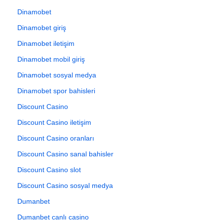
Dinamobet
Dinamobet giriş
Dinamobet iletişim
Dinamobet mobil giriş
Dinamobet sosyal medya
Dinamobet spor bahisleri
Discount Casino
Discount Casino iletişim
Discount Casino oranları
Discount Casino sanal bahisler
Discount Casino slot
Discount Casino sosyal medya
Dumanbet
Dumanbet canlı casino