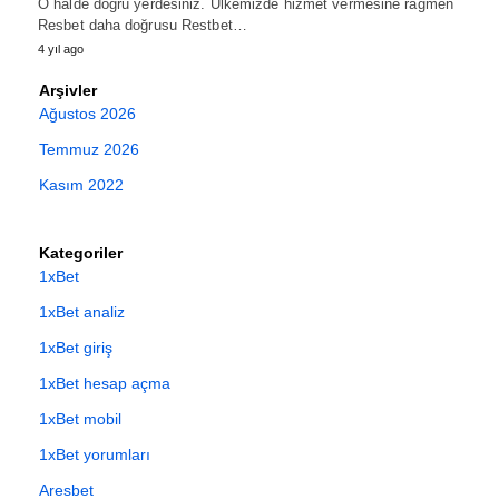
O halde doğru yerdesiniz. Ülkemizde hizmet vermesine rağmen
Resbet daha doğrusu Restbet…
4 yıl ago
Arşivler
Ağustos 2026
Temmuz 2026
Kasım 2022
Kategoriler
1xBet
1xBet analiz
1xBet giriş
1xBet hesap açma
1xBet mobil
1xBet yorumları
Aresbet