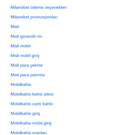
Milanobet ödeme seçenekleri
Milanobet promosyonları
Misli
Misli güvenilir mi
Misli mobil
Misli mobil giriş
Misli para çekme
Misli para yatırma
Mobilbahis
Mobilbahis bahis sitesi
Mobilbahis canlı bahis
Mobilbahis giriş
Mobilbahis mobil giriş
Mobilbahis oranları