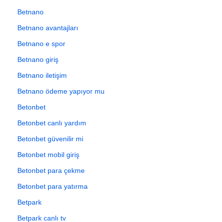
Betnano
Betnano avantajları
Betnano e spor
Betnano giriş
Betnano iletişim
Betnano ödeme yapıyor mu
Betonbet
Betonbet canlı yardım
Betonbet güvenilir mi
Betonbet mobil giriş
Betonbet para çekme
Betonbet para yatırma
Betpark
Betpark canlı tv