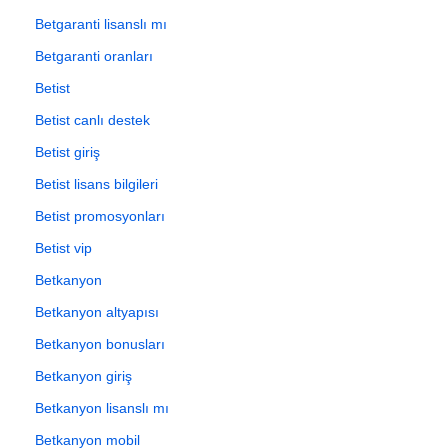
Betgaranti lisanslı mı
Betgaranti oranları
Betist
Betist canlı destek
Betist giriş
Betist lisans bilgileri
Betist promosyonları
Betist vip
Betkanyon
Betkanyon altyapısı
Betkanyon bonusları
Betkanyon giriş
Betkanyon lisanslı mı
Betkanyon mobil