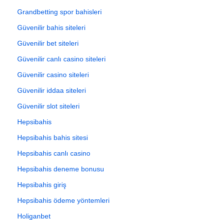
Grandbetting spor bahisleri
Güvenilir bahis siteleri
Güvenilir bet siteleri
Güvenilir canlı casino siteleri
Güvenilir casino siteleri
Güvenilir iddaa siteleri
Güvenilir slot siteleri
Hepsibahis
Hepsibahis bahis sitesi
Hepsibahis canlı casino
Hepsibahis deneme bonusu
Hepsibahis giriş
Hepsibahis ödeme yöntemleri
Holiganbet