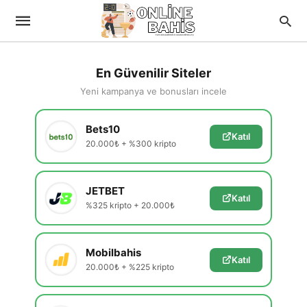
En Güvenilir Siteler
Yeni kampanya ve bonusları incele
Bets10
Katıl
20.000₺ + %300 kripto
JETBET
Katıl
%325 kripto + 20.000₺
Mobilbahis
Katıl
20.000₺ + %225 kripto