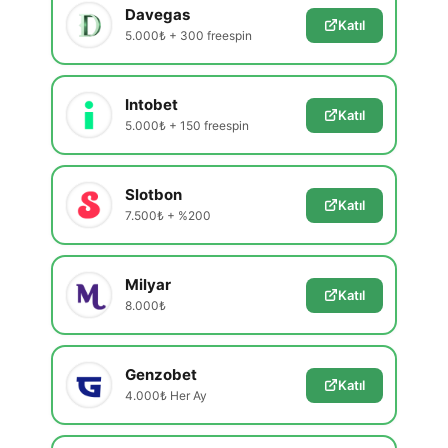
Davegas
Katıl
5.000₺ + 300 freespin
Intobet
Katıl
5.000₺ + 150 freespin
Slotbon
Katıl
7.500₺ + %200
Milyar
Katıl
8.000₺
Genzobet
Katıl
4.000₺ Her Ay