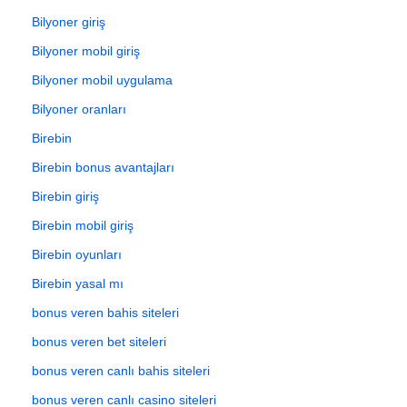
Bilyoner giriş
Bilyoner mobil giriş
Bilyoner mobil uygulama
Bilyoner oranları
Birebin
Birebin bonus avantajları
Birebin giriş
Birebin mobil giriş
Birebin oyunları
Birebin yasal mı
bonus veren bahis siteleri
bonus veren bet siteleri
bonus veren canlı bahis siteleri
bonus veren canlı casino siteleri