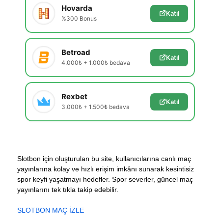
Hovarda
Katıl
%300 Bonus
Betroad
Katıl
4.000₺ + 1.000₺ bedava
Rexbet
Katıl
3.000₺ + 1.500₺ bedava
Slotbon için oluşturulan bu site, kullanıcılarına canlı maç
yayınlarına kolay ve hızlı erişim imkânı sunarak kesintisiz
spor keyfi yaşatmayı hedefler. Spor severler, güncel maç
yayınlarını tek tıkla takip edebilir.
SLOTBON MAÇ İZLE