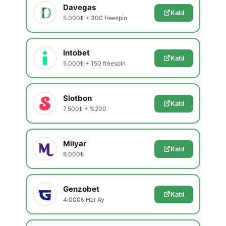
Davegas
Katıl
5.000₺ + 300 freespin
Intobet
Katıl
5.000₺ + 150 freespin
Slotbon
Katıl
7.500₺ + %200
Milyar
Katıl
8.000₺
Genzobet
Katıl
4.000₺ Her Ay