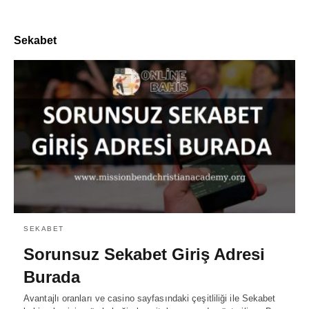
Sekabet
SEKABET
Sorunsuz Sekabet Giriş Adresi
Burada
Avantajlı oranları ve casino sayfasındaki çeşitliliği ile Sekabet