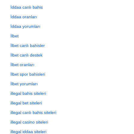
İddaa canlı bahis
İddaa oranları
İddaa yorumları
İlbet
İlbet canlı bahisler
İlbet canlı destek
İlbet oranları
İlbet spor bahisleri
İlbet yorumları
illegal bahis siteleri
illegal bet siteleri
illegal canlı bahis siteleri
illegal casino siteleri
illegal iddaa siteleri