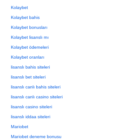
Kolaybet
Kolaybet bahis
Kolaybet bonusları
Kolaybet lisanslı mı
Kolaybet ödemeleri
Kolaybet oranları
lisanslı bahis siteleri
lisanslı bet siteleri
lisanslı canlı bahis siteleri
lisanslı canlı casino siteleri
lisanslı casino siteleri
lisanslı iddaa siteleri
Mariobet
Mariobet deneme bonusu