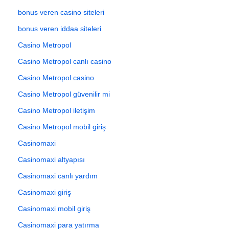
bonus veren casino siteleri
bonus veren iddaa siteleri
Casino Metropol
Casino Metropol canlı casino
Casino Metropol casino
Casino Metropol güvenilir mi
Casino Metropol iletişim
Casino Metropol mobil giriş
Casinomaxi
Casinomaxi altyapısı
Casinomaxi canlı yardım
Casinomaxi giriş
Casinomaxi mobil giriş
Casinomaxi para yatırma