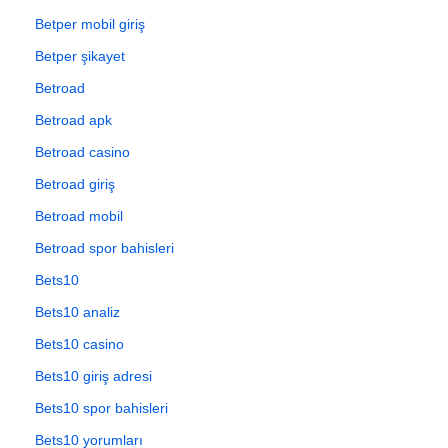
Betper mobil giriş
Betper şikayet
Betroad
Betroad apk
Betroad casino
Betroad giriş
Betroad mobil
Betroad spor bahisleri
Bets10
Bets10 analiz
Bets10 casino
Bets10 giriş adresi
Bets10 spor bahisleri
Bets10 yorumları