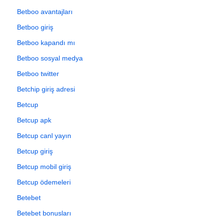
Betboo avantajları
Betboo giriş
Betboo kapandı mı
Betboo sosyal medya
Betboo twitter
Betchip giriş adresi
Betcup
Betcup apk
Betcup canl yayın
Betcup giriş
Betcup mobil giriş
Betcup ödemeleri
Betebet
Betebet bonusları