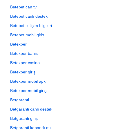
Betebet can tv
Betebet canlı destek
Betebet iletişim bilgileri
Betebet mobil giriş
Betexper
Betexper bahis
Betexper casino
Betexper giriş
Betexper mobil apk
Betexper mobil giriş
Betgaranti
Betgaranti canlı destek
Betgaranti giriş
Betgaranti kapandı mı