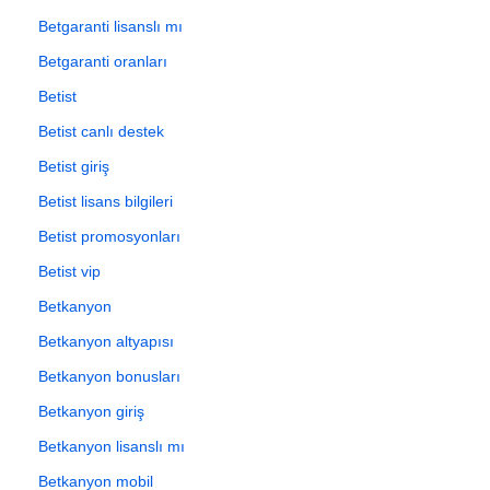
Betgaranti lisanslı mı
Betgaranti oranları
Betist
Betist canlı destek
Betist giriş
Betist lisans bilgileri
Betist promosyonları
Betist vip
Betkanyon
Betkanyon altyapısı
Betkanyon bonusları
Betkanyon giriş
Betkanyon lisanslı mı
Betkanyon mobil