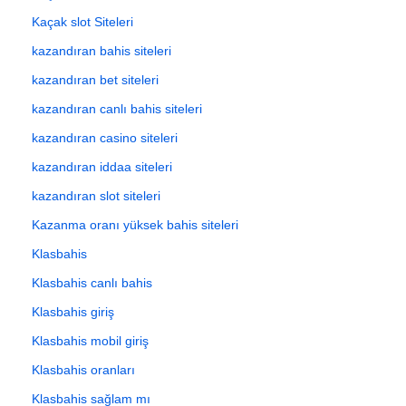
Kaçak slot Siteleri
kazandıran bahis siteleri
kazandıran bet siteleri
kazandıran canlı bahis siteleri
kazandıran casino siteleri
kazandıran iddaa siteleri
kazandıran slot siteleri
Kazanma oranı yüksek bahis siteleri
Klasbahis
Klasbahis canlı bahis
Klasbahis giriş
Klasbahis mobil giriş
Klasbahis oranları
Klasbahis sağlam mı