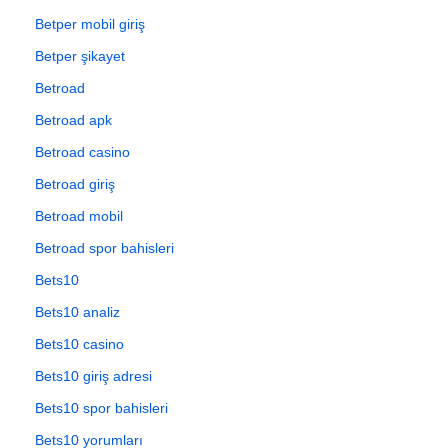
Betper mobil giriş
Betper şikayet
Betroad
Betroad apk
Betroad casino
Betroad giriş
Betroad mobil
Betroad spor bahisleri
Bets10
Bets10 analiz
Bets10 casino
Bets10 giriş adresi
Bets10 spor bahisleri
Bets10 yorumları