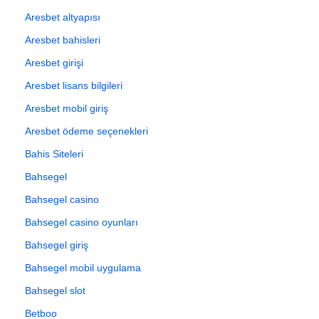
Aresbet altyapısı
Aresbet bahisleri
Aresbet girişi
Aresbet lisans bilgileri
Aresbet mobil giriş
Aresbet ödeme seçenekleri
Bahis Siteleri
Bahsegel
Bahsegel casino
Bahsegel casino oyunları
Bahsegel giriş
Bahsegel mobil uygulama
Bahsegel slot
Betboo