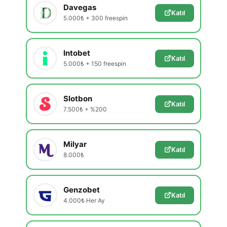
Davegas
Katıl
5.000₺ + 300 freespin
Intobet
Katıl
5.000₺ + 150 freespin
Slotbon
Katıl
7.500₺ + %200
Milyar
Katıl
8.000₺
Genzobet
Katıl
4.000₺ Her Ay