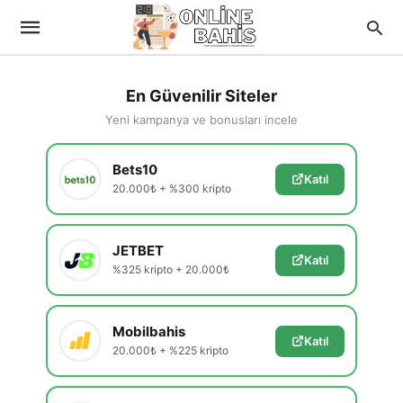
En Güvenilir Siteler
Yeni kampanya ve bonusları incele
Bets10
Katıl
20.000₺ + %300 kripto
JETBET
Katıl
%325 kripto + 20.000₺
Mobilbahis
Katıl
20.000₺ + %225 kripto