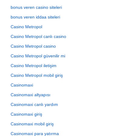
bonus veren casino siteleri
bonus veren iddaa siteleri
Casino Metropol
Casino Metropol canlı casino
Casino Metropol casino
Casino Metropol güvenilir mi
Casino Metropol iletişim
Casino Metropol mobil giriş
Casinomaxi
Casinomaxi altyapısı
Casinomaxi canlı yardım
Casinomaxi giriş
Casinomaxi mobil giriş
Casinomaxi para yatırma