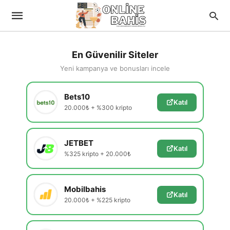
En Güvenilir Siteler
Yeni kampanya ve bonusları incele
Bets10
Katıl
20.000₺ + %300 kripto
JETBET
Katıl
%325 kripto + 20.000₺
Mobilbahis
Katıl
20.000₺ + %225 kripto