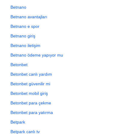
Betnano
Betnano avantajları
Betnano e spor
Betnano giriş
Betnano iletişim
Betnano ödeme yapıyor mu
Betonbet
Betonbet canlı yardım
Betonbet güvenilir mi
Betonbet mobil giriş
Betonbet para çekme
Betonbet para yatırma
Betpark
Betpark canlı tv