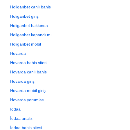
Holiganbet canlı bahis
Holiganbet giriş
Holiganbet hakkında
Holiganbet kapandı mı
Holiganbet mobil
Hovarda
Hovarda bahis sitesi
Hovarda canlı bahis
Hovarda giriş
Hovarda mobil giriş
Hovarda yorumları
İddaa
İddaa analiz
İddaa bahis sitesi