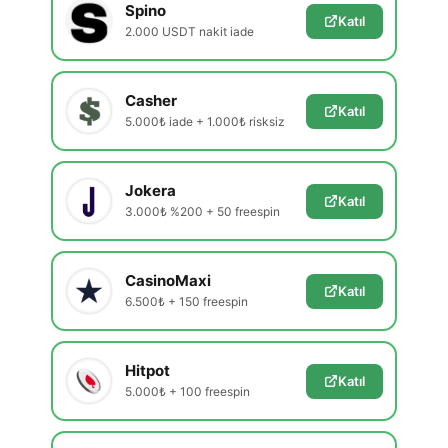
Spino
Katıl
2.000 USDT nakit iade
Casher
Katıl
5.000₺ iade + 1.000₺ risksiz
Jokera
Katıl
3.000₺ %200 + 50 freespin
CasinoMaxi
Katıl
6.500₺ + 150 freespin
Hitpot
Katıl
5.000₺ + 100 freespin