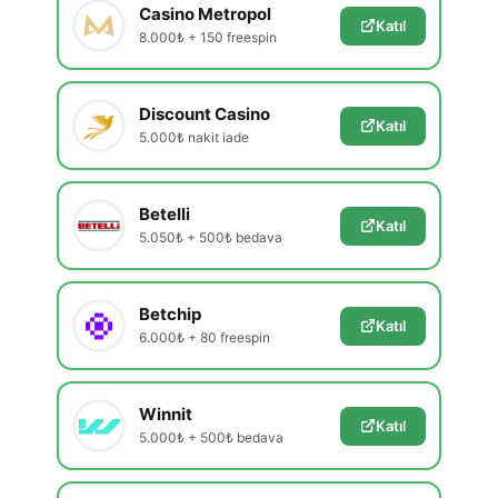
Casino Metropol
Katıl
8.000₺ + 150 freespin
Discount Casino
Katıl
5.000₺ nakit iade
Betelli
Katıl
5.050₺ + 500₺ bedava
Betchip
Katıl
6.000₺ + 80 freespin
Winnit
Katıl
5.000₺ + 500₺ bedava