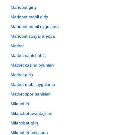
Mariobet giriş
Mariobet mobil giriş
Mariobet mobil uygulama
Mariobet sosyal medya
Matbet
Matbet canlı bahis
Matbet casino oyunları
Matbet giriş
Matbet mobil uygulama
Matbet spor bahisleri
Milanobet
Milanobet avantajlı mı
Milanobet giriş
Milanobet hakkında