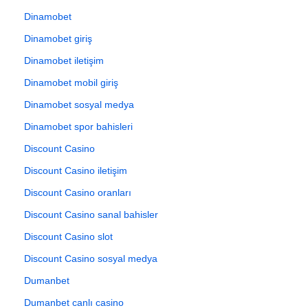
Dinamobet
Dinamobet giriş
Dinamobet iletişim
Dinamobet mobil giriş
Dinamobet sosyal medya
Dinamobet spor bahisleri
Discount Casino
Discount Casino iletişim
Discount Casino oranları
Discount Casino sanal bahisler
Discount Casino slot
Discount Casino sosyal medya
Dumanbet
Dumanbet canlı casino