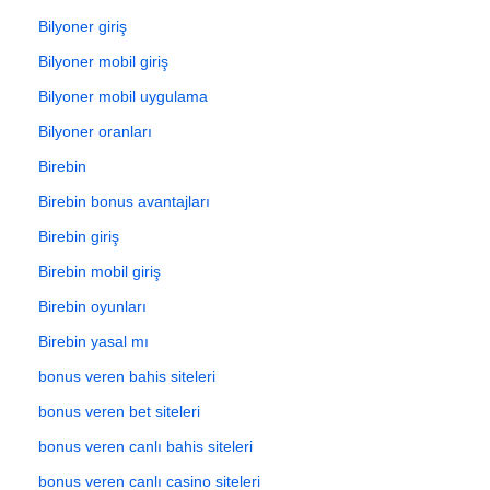
Bilyoner giriş
Bilyoner mobil giriş
Bilyoner mobil uygulama
Bilyoner oranları
Birebin
Birebin bonus avantajları
Birebin giriş
Birebin mobil giriş
Birebin oyunları
Birebin yasal mı
bonus veren bahis siteleri
bonus veren bet siteleri
bonus veren canlı bahis siteleri
bonus veren canlı casino siteleri