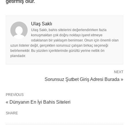
getirmiş olur.
Ulaş Saklı
Ulaş Saklı, bahis sitelerini değerlendirirken fazla
konuşmaktan çok doğru noktayı işaret etmeye
odaklanan bir yaklaşım benimser. Onun için önemli olan
uzun listeler değil, gerçekten sorunsuz çalışan birkaç seçeneği
belirlemektir. Bu yüzden içeriklerinde gürültü yerine netlik ön
plandadır.
NEXT
Sorunsuz Şutbet Giriş Adresi Burada »
PREVIOUS
« Dünyanın En İyi Bahis Siteleri
SHARE