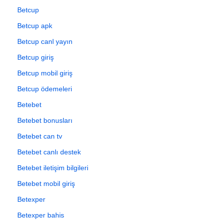
Betcup
Betcup apk
Betcup canl yayın
Betcup giriş
Betcup mobil giriş
Betcup ödemeleri
Betebet
Betebet bonusları
Betebet can tv
Betebet canlı destek
Betebet iletişim bilgileri
Betebet mobil giriş
Betexper
Betexper bahis