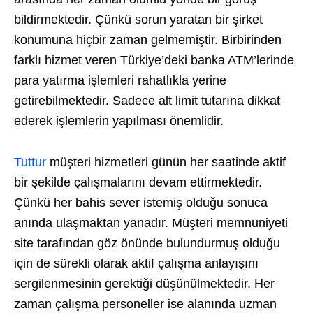
bildirmektedir. Çünkü sorun yaratan bir şirket
konumuna hiçbir zaman gelmemiştir. Birbirinden
farklı hizmet veren Türkiye’deki banka ATM’lerinde
para yatırma işlemleri rahatlıkla yerine
getirebilmektedir. Sadece alt limit tutarına dikkat
ederek işlemlerin yapılması önemlidir.
Tuttur
müşteri hizmetleri günün her saatinde aktif
bir şekilde çalışmalarını devam ettirmektedir.
Çünkü her bahis sever istemiş olduğu sonuca
anında ulaşmaktan yanadır. Müşteri memnuniyeti
site tarafından göz önünde bulundurmuş olduğu
için de sürekli olarak aktif çalışma anlayışını
sergilenmesinin gerektiği düşünülmektedir. Her
zaman çalışma personeller ise alanında uzman