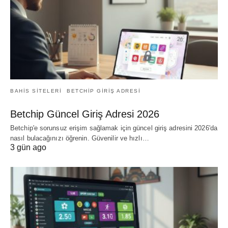
BAHIS SITELERI
BETCHIP GIRIŞ ADRESI
Betchip Güncel Giriş Adresi 2026
Betchip'e sorunsuz erişim sağlamak için güncel giriş adresini 2026'da
nasıl bulacağınızı öğrenin. Güvenilir ve hızlı…
3 gün ago