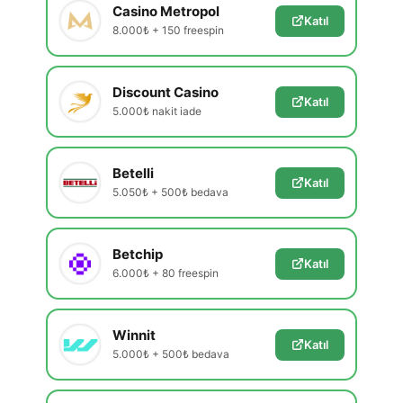
Casino Metropol
Katıl
8.000₺ + 150 freespin
Discount Casino
Katıl
5.000₺ nakit iade
Betelli
Katıl
5.050₺ + 500₺ bedava
Betchip
Katıl
6.000₺ + 80 freespin
Winnit
Katıl
5.000₺ + 500₺ bedava