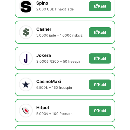
Spino
Katıl
2.000 USDT nakit iade
Casher
Katıl
5.000₺ iade + 1.000₺ risksiz
Jokera
Katıl
3.000₺ %200 + 50 freespin
CasinoMaxi
Katıl
6.500₺ + 150 freespin
Hitpot
Katıl
5.000₺ + 100 freespin