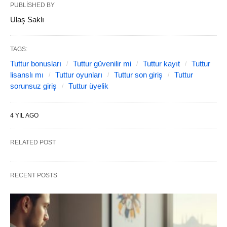
PUBLISHED BY
Ulaş Saklı
TAGS:
Tuttur bonusları
Tuttur güvenilir mi
Tuttur kayıt
Tuttur
lisanslı mı
Tuttur oyunları
Tuttur son giriş
Tuttur
sorunsuz giriş
Tuttur üyelik
4 YIL AGO
RELATED POST
RECENT POSTS