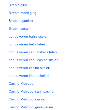
Birebin giriş
Birebin mobil giriş
Birebin oyunları
Birebin yasal mı
bonus veren bahis siteleri
bonus veren bet siteleri
bonus veren canlı bahis siteleri
bonus veren canlı casino siteleri
bonus veren casino siteleri
bonus veren iddaa siteleri
Casino Metropol
Casino Metropol canlı casino
Casino Metropol casino
Casino Metropol güvenilir mi