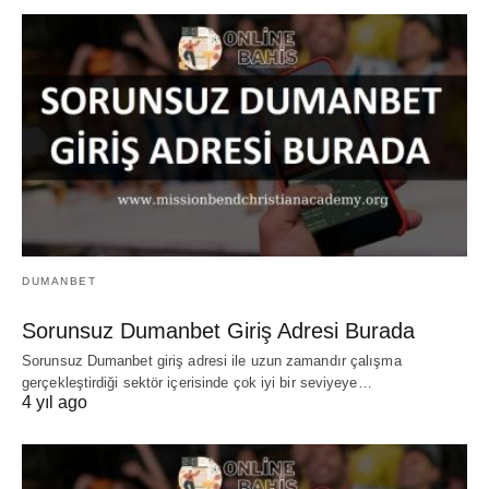
DUMANBET
Sorunsuz Dumanbet Giriş Adresi Burada
Sorunsuz Dumanbet giriş adresi ile uzun zamandır çalışma
gerçekleştirdiği sektör içerisinde çok iyi bir seviyeye…
4 yıl ago