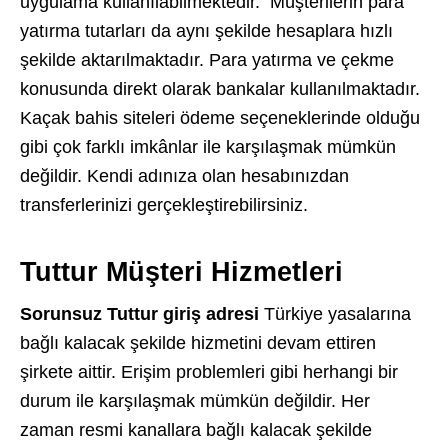
uygulama kullanılabilmektedir. Müşterilerin para
yatırma tutarları da aynı şekilde hesaplara hızlı
şekilde aktarılmaktadır. Para yatırma ve çekme
konusunda direkt olarak bankalar kullanılmaktadır.
Kaçak bahis siteleri ödeme seçeneklerinde olduğu
gibi çok farklı imkânlar ile karşılaşmak mümkün
değildir. Kendi adınıza olan hesabınızdan
transferlerinizi gerçekleştirebilirsiniz.
Tuttur Müşteri Hizmetleri
Sorunsuz Tuttur giriş adresi
Türkiye yasalarına
bağlı kalacak şekilde hizmetini devam ettiren
şirkete aittir. Erişim problemleri gibi herhangi bir
durum ile karşılaşmak mümkün değildir. Her
zaman resmi kanallara bağlı kalacak şekilde