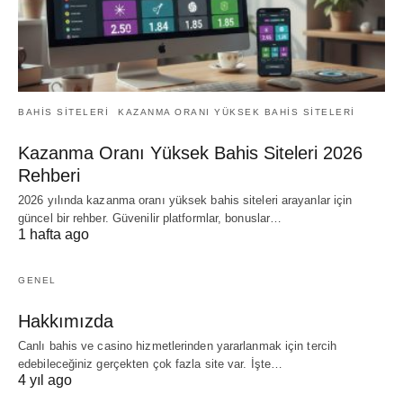
BAHIS SITELERI
KAZANMA ORANI YÜKSEK BAHIS SITELERI
Kazanma Oranı Yüksek Bahis Siteleri 2026
Rehberi
2026 yılında kazanma oranı yüksek bahis siteleri arayanlar için
güncel bir rehber. Güvenilir platformlar, bonuslar…
1 hafta ago
GENEL
Hakkımızda
Canlı bahis ve casino hizmetlerinden yararlanmak için tercih
edebileceğiniz gerçekten çok fazla site var. İşte…
4 yıl ago