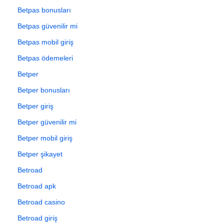
Betpas bonusları
Betpas güvenilir mi
Betpas mobil giriş
Betpas ödemeleri
Betper
Betper bonusları
Betper giriş
Betper güvenilir mi
Betper mobil giriş
Betper şikayet
Betroad
Betroad apk
Betroad casino
Betroad giriş