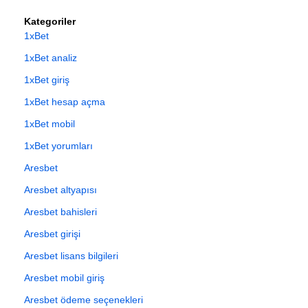
Kategoriler
1xBet
1xBet analiz
1xBet giriş
1xBet hesap açma
1xBet mobil
1xBet yorumları
Aresbet
Aresbet altyapısı
Aresbet bahisleri
Aresbet girişi
Aresbet lisans bilgileri
Aresbet mobil giriş
Aresbet ödeme seçenekleri