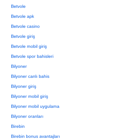
Betvole
Betvole apk
Betvole casino
Betvole giriş
Betvole mobil giriş
Betvole spor bahisleri
Bilyoner
Bilyoner canlı bahis
Bilyoner giriş
Bilyoner mobil giriş
Bilyoner mobil uygulama
Bilyoner oranları
Birebin
Birebin bonus avantajları