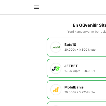
En Güvenilir Sit
Yeni kampanya ve bonuslar
Bets10
20.000₺ + %300 kripto
JETBET
%325 kripto + 20.000₺
Mobilbahis
20.000₺ + %225 kripto