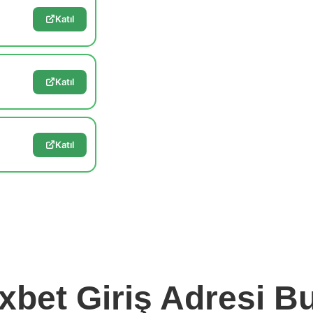
Katıl
Katıl
Katıl
xbet Giriş Adresi B