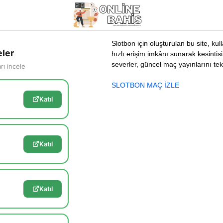
Slotbon için oluşturulan bu site, kul
eler
hızlı erişim imkânı sunarak kesintis
severler, güncel maç yayınlarını tek t
ı incele
SLOTBON MAÇ İZLE
Katıl
Katıl
Katıl