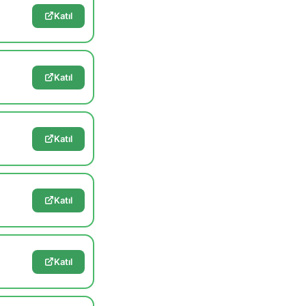
Katıl
Katıl
Katıl
Katıl
Katıl