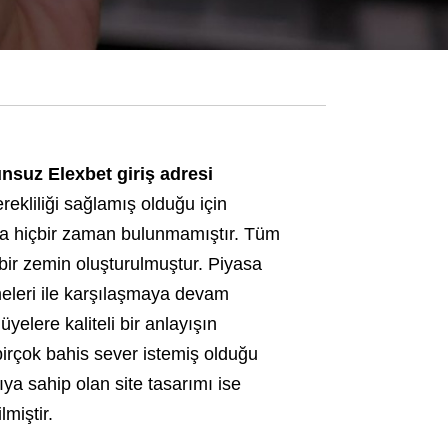
nsuz Elexbet giriş adresi
ekliliği sağlamış olduğu için
 da hiçbir zaman bulunmamıştır. Tüm
bir zemin oluşturulmuştur. Piyasa
meleri ile karşılaşmaya devam
yelere kaliteli bir anlayışın
birçok bahis sever istemiş olduğu
ya sahip olan site tasarımı ise
lmiştir.