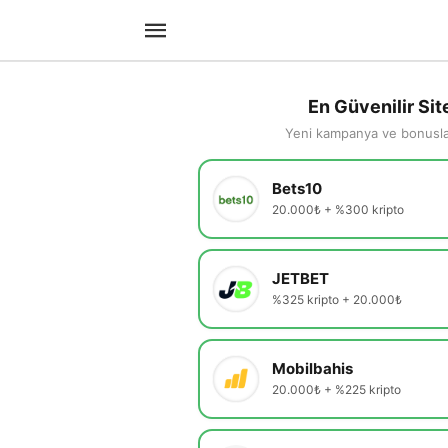
En Güvenilir Sit
Yeni kampanya ve bonuslar
Bets10
20.000₺ + %300 kripto
JETBET
%325 kripto + 20.000₺
Mobilbahis
20.000₺ + %225 kripto