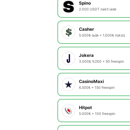
Spino
2.000 USDT nakit iade
Casher
5.000₺ iade + 1.000₺ risksiz
Jokera
3.000₺ %200 + 50 freespin
CasinoMaxi
6.500₺ + 150 freespin
Hitpot
5.000₺ + 100 freespin