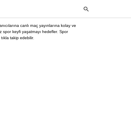
lanıcılarına canlı maç yayınlarına kolay ve
iz spor keyfi yaşatmayı hedefler. Spor
ıkla takip edebilir.
Typ
your
sea
que
and
hit
ente