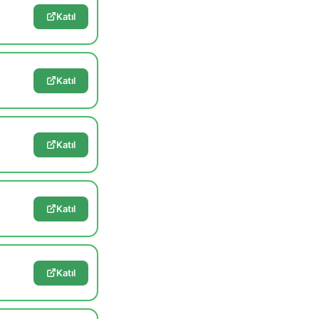
Katıl
Katıl
Katıl
Katıl
Katıl