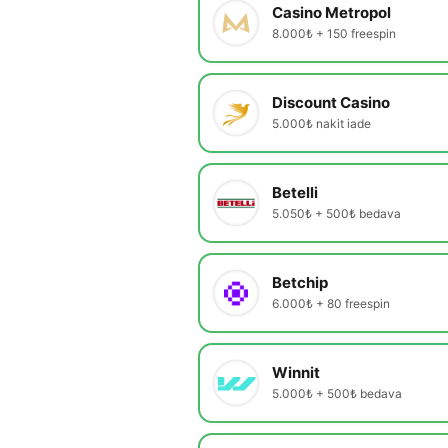
Casino Metropol
8.000₺ + 150 freespin
Discount Casino
5.000₺ nakit iade
Betelli
5.050₺ + 500₺ bedava
Betchip
6.000₺ + 80 freespin
Winnit
5.000₺ + 500₺ bedava