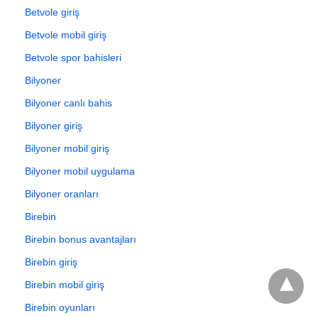
Betvole giriş
Betvole mobil giriş
Betvole spor bahisleri
Bilyoner
Bilyoner canlı bahis
Bilyoner giriş
Bilyoner mobil giriş
Bilyoner mobil uygulama
Bilyoner oranları
Birebin
Birebin bonus avantajları
Birebin giriş
Birebin mobil giriş
Birebin oyunları