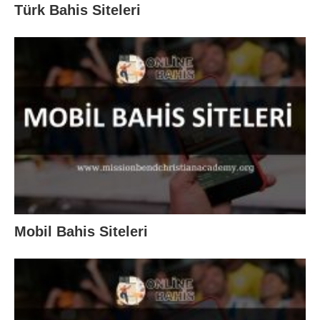
Türk Bahis Siteleri
Mobil Bahis Siteleri