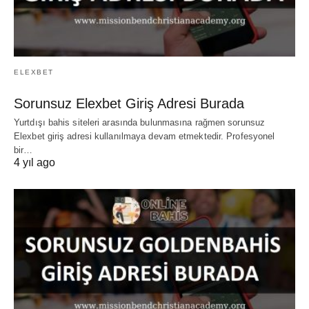
ELEXBET
Sorunsuz Elexbet Giriş Adresi Burada
Yurtdışı bahis siteleri arasında bulunmasına rağmen sorunsuz
Elexbet giriş adresi kullanılmaya devam etmektedir. Profesyonel
bir…
4 yıl ago