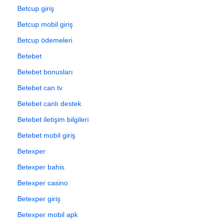
Betcup giriş
Betcup mobil giriş
Betcup ödemeleri
Betebet
Betebet bonusları
Betebet can tv
Betebet canlı destek
Betebet iletişim bilgileri
Betebet mobil giriş
Betexper
Betexper bahis
Betexper casino
Betexper giriş
Betexper mobil apk