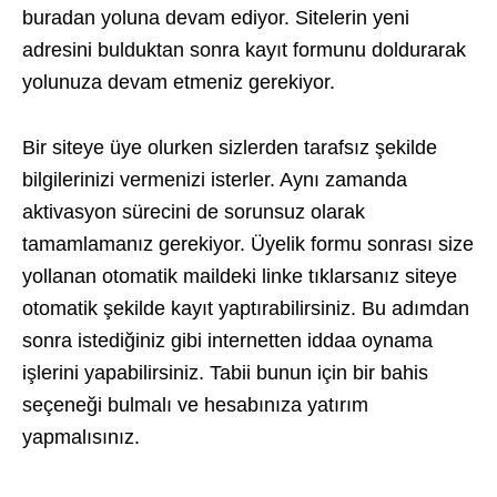
buradan yoluna devam ediyor. Sitelerin yeni
adresini bulduktan sonra kayıt formunu doldurarak
yolunuza devam etmeniz gerekiyor.
Bir siteye üye olurken sizlerden tarafsız şekilde
bilgilerinizi vermenizi isterler. Aynı zamanda
aktivasyon sürecini de sorunsuz olarak
tamamlamanız gerekiyor. Üyelik formu sonrası size
yollanan otomatik maildeki linke tıklarsanız siteye
otomatik şekilde kayıt yaptırabilirsiniz. Bu adımdan
sonra istediğiniz gibi internetten iddaa oynama
işlerini yapabilirsiniz. Tabii bunun için bir bahis
seçeneği bulmalı ve hesabınıza yatırım
yapmalısınız.