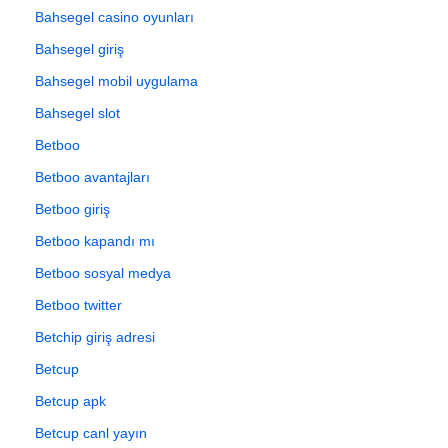
Bahsegel casino oyunları
Bahsegel giriş
Bahsegel mobil uygulama
Bahsegel slot
Betboo
Betboo avantajları
Betboo giriş
Betboo kapandı mı
Betboo sosyal medya
Betboo twitter
Betchip giriş adresi
Betcup
Betcup apk
Betcup canl yayın