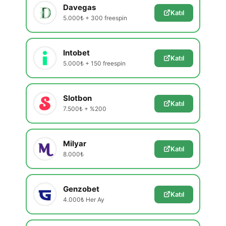
Davegas
Katıl
5.000₺ + 300 freespin
Intobet
Katıl
5.000₺ + 150 freespin
Slotbon
Katıl
7.500₺ + %200
Milyar
Katıl
8.000₺
Genzobet
Katıl
4.000₺ Her Ay