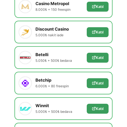
Casino Metropol
Katıl
8.000₺ + 150 freespin
Discount Casino
Katıl
5.000₺ nakit iade
Betelli
Katıl
5.050₺ + 500₺ bedava
Betchip
Katıl
6.000₺ + 80 freespin
Winnit
Katıl
5.000₺ + 500₺ bedava