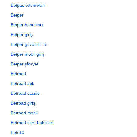
Betpas ödemeleri
Betper
Betper bonusları
Betper giriş
Betper güvenilir mi
Betper mobil giriş
Betper şikayet
Betroad
Betroad apk
Betroad casino
Betroad giriş
Betroad mobil
Betroad spor bahisleri
Bets10