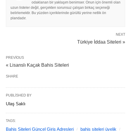
odaklanan bir yaklaşım benimser. Onun için önemli olan
uzun listeler değil, gerçekten sorunsuz çalışan birkaç seçeneği
belirlemektir. Bu yüzden içeriklerinde gürültü yerine netlik ön
plandadır.
NEXT
Türkiye İddaa Siteleri »
PREVIOUS
« Lisanslı Kaçak Bahis Siteleri
SHARE
PUBLISHED BY
Ulaş Saklı
TAGS:
Bahis Siteleri Güncel Giriş Adresleri
bahis siteleri üyelik