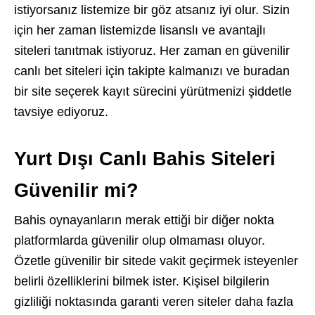
istiyorsanız listemize bir göz atsanız iyi olur. Sizin
için her zaman listemizde lisanslı ve avantajlı
siteleri tanıtmak istiyoruz. Her zaman en güvenilir
canlı bet siteleri için takipte kalmanızı ve buradan
bir site seçerek kayıt sürecini yürütmenizi şiddetle
tavsiye ediyoruz.
Yurt Dışı Canlı Bahis Siteleri
Güvenilir mi?
Bahis oynayanların merak ettiği bir diğer nokta
platformlarda güvenilir olup olmaması oluyor.
Özetle güvenilir bir sitede vakit geçirmek isteyenler
belirli özelliklerini bilmek ister. Kişisel bilgilerin
gizliliği noktasında garanti veren siteler daha fazla