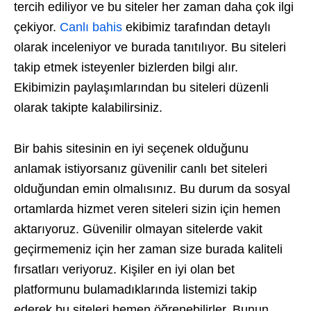
tercih ediliyor ve bu siteler her zaman daha çok ilgi
çekiyor.
Canlı bahis
ekibimiz tarafından detaylı
olarak inceleniyor ve burada tanıtılıyor. Bu siteleri
takip etmek isteyenler bizlerden bilgi alır.
Ekibimizin paylaşımlarından bu siteleri düzenli
olarak takipte kalabilirsiniz.
Bir bahis sitesinin en iyi seçenek olduğunu
anlamak istiyorsanız güvenilir canlı bet siteleri
olduğundan emin olmalısınız. Bu durum da sosyal
ortamlarda hizmet veren siteleri sizin için hemen
aktarıyoruz. Güvenilir olmayan sitelerde vakit
geçirmemeniz için her zaman size burada kaliteli
fırsatları veriyoruz. Kişiler en iyi olan bet
platformunu bulamadıklarında listemizi takip
ederek bu siteleri hemen öğrenebilirler. Bunun