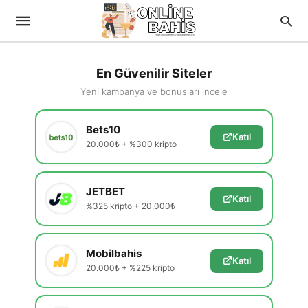
En Güvenilir Siteler
Yeni kampanya ve bonusları incele
Bets10
Katıl
20.000₺ + %300 kripto
JETBET
Katıl
%325 kripto + 20.000₺
Mobilbahis
Katıl
20.000₺ + %225 kripto