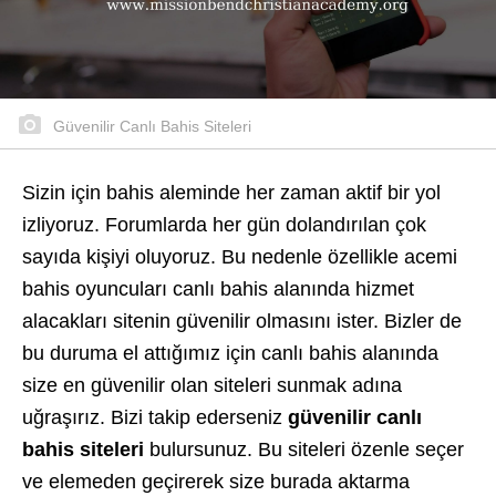
Güvenilir Canlı Bahis Siteleri
Sizin için bahis aleminde her zaman aktif bir yol
izliyoruz. Forumlarda her gün dolandırılan çok
sayıda kişiyi oluyoruz. Bu nedenle özellikle acemi
bahis oyuncuları canlı bahis alanında hizmet
alacakları sitenin güvenilir olmasını ister. Bizler de
bu duruma el attığımız için canlı bahis alanında
size en güvenilir olan siteleri sunmak adına
uğraşırız. Bizi takip ederseniz
güvenilir canlı
bahis siteleri
bulursunuz. Bu siteleri özenle seçer
ve elemeden geçirerek size burada aktarma