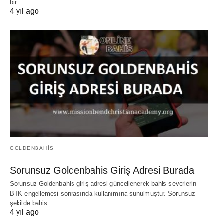
bir…
4 yıl ago
GOLDENBAHIS
Sorunsuz Goldenbahis Giriş Adresi Burada
Sorunsuz Goldenbahis giriş adresi güncellenerek bahis severlerin
BTK engellemesi sonrasında kullanımına sunulmuştur. Sorunsuz
şekilde bahis…
4 yıl ago