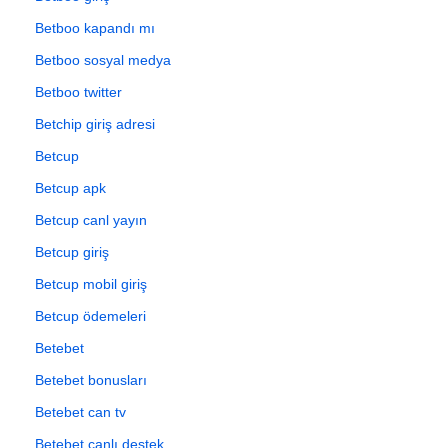
Betboo kapandı mı
Betboo sosyal medya
Betboo twitter
Betchip giriş adresi
Betcup
Betcup apk
Betcup canl yayın
Betcup giriş
Betcup mobil giriş
Betcup ödemeleri
Betebet
Betebet bonusları
Betebet can tv
Betebet canlı destek