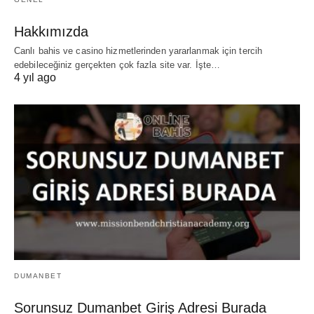
Hakkımızda
Canlı bahis ve casino hizmetlerinden yararlanmak için tercih
edebileceğiniz gerçekten çok fazla site var. İşte…
4 yıl ago
DUMANBET
Sorunsuz Dumanbet Giriş Adresi Burada