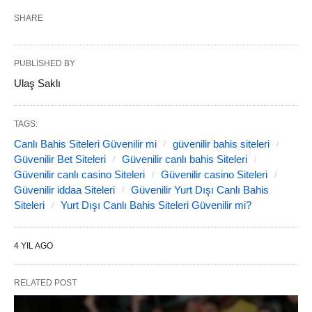
SHARE
PUBLISHED BY
Ulaş Saklı
TAGS:
Canlı Bahis Siteleri Güvenilir mi
güvenilir bahis siteleri
Güvenilir Bet Siteleri
Güvenilir canlı bahis Siteleri
Güvenilir canlı casino Siteleri
Güvenilir casino Siteleri
Güvenilir iddaa Siteleri
Güvenilir Yurt Dışı Canlı Bahis
Siteleri
Yurt Dışı Canlı Bahis Siteleri Güvenilir mi?
4 YIL AGO
RELATED POST