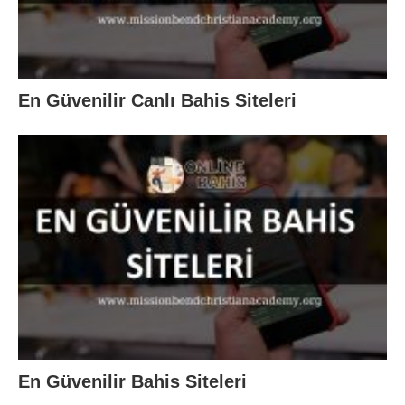
En Güvenilir Canlı Bahis Siteleri
En Güvenilir Bahis Siteleri