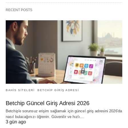
RECENT POSTS
BAHIS SITELERI
BETCHIP GIRIŞ ADRESI
Betchip Güncel Giriş Adresi 2026
Betchip'e sorunsuz erişim sağlamak için güncel giriş adresini 2026'da
nasıl bulacağınızı öğrenin. Güvenilir ve hızlı…
3 gün ago