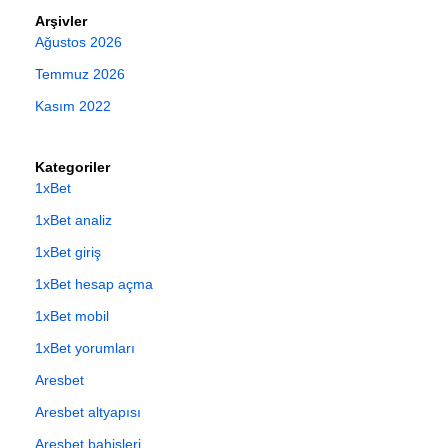
Arşivler
Ağustos 2026
Temmuz 2026
Kasım 2022
Kategoriler
1xBet
1xBet analiz
1xBet giriş
1xBet hesap açma
1xBet mobil
1xBet yorumları
Aresbet
Aresbet altyapısı
Aresbet bahisleri