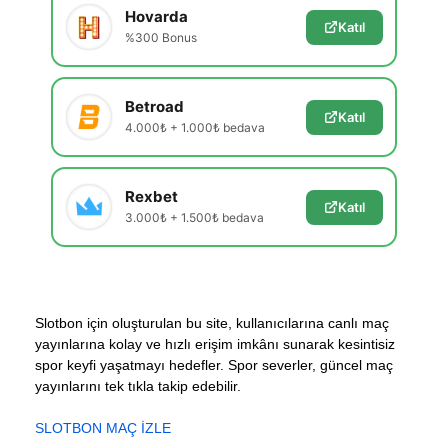
Hovarda
Katıl
%300 Bonus
Betroad
Katıl
4.000₺ + 1.000₺ bedava
Rexbet
Katıl
3.000₺ + 1.500₺ bedava
Slotbon için oluşturulan bu site, kullanıcılarına canlı maç
yayınlarına kolay ve hızlı erişim imkânı sunarak kesintisiz
spor keyfi yaşatmayı hedefler. Spor severler, güncel maç
yayınlarını tek tıkla takip edebilir.
SLOTBON MAÇ İZLE