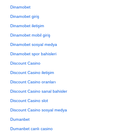
Dinamobet
Dinamobet giriş
Dinamobet iletişim
Dinamobet mobil giriş
Dinamobet sosyal medya
Dinamobet spor bahisleri
Discount Casino
Discount Casino iletişim
Discount Casino oranları
Discount Casino sanal bahisler
Discount Casino slot
Discount Casino sosyal medya
Dumanbet
Dumanbet canlı casino