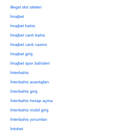
illegal slot siteleri
İmajbet
İmajbet bahis
İmajbet canlı bahis
İmajbet canlı casino
İmajbet giriş
İmajbet spor bahisleri
İnterbahis
İnterbahis avantajları
İnterbahis giriş
İnterbahis hesap açma
İnterbahis mobil giriş
İnterbahis yorumları
İntobet