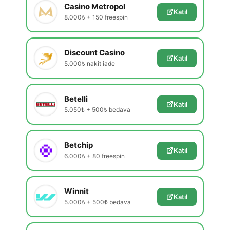
Casino Metropol
Katıl
8.000₺ + 150 freespin
Discount Casino
Katıl
5.000₺ nakit iade
Betelli
Katıl
5.050₺ + 500₺ bedava
Betchip
Katıl
6.000₺ + 80 freespin
Winnit
Katıl
5.000₺ + 500₺ bedava