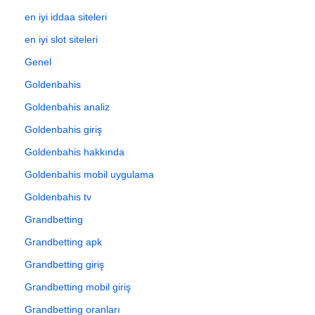
en iyi iddaa siteleri
en iyi slot siteleri
Genel
Goldenbahis
Goldenbahis analiz
Goldenbahis giriş
Goldenbahis hakkında
Goldenbahis mobil uygulama
Goldenbahis tv
Grandbetting
Grandbetting apk
Grandbetting giriş
Grandbetting mobil giriş
Grandbetting oranları