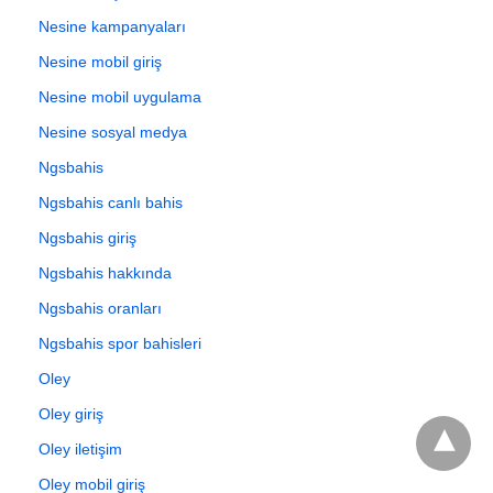
Nesine kampanyaları
Nesine mobil giriş
Nesine mobil uygulama
Nesine sosyal medya
Ngsbahis
Ngsbahis canlı bahis
Ngsbahis giriş
Ngsbahis hakkında
Ngsbahis oranları
Ngsbahis spor bahisleri
Oley
Oley giriş
Oley iletişim
Oley mobil giriş