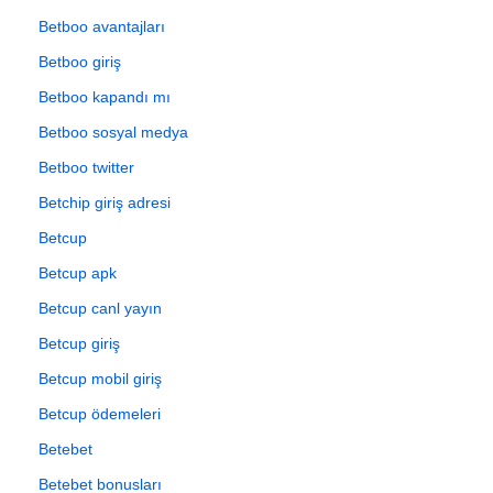
Betboo avantajları
Betboo giriş
Betboo kapandı mı
Betboo sosyal medya
Betboo twitter
Betchip giriş adresi
Betcup
Betcup apk
Betcup canl yayın
Betcup giriş
Betcup mobil giriş
Betcup ödemeleri
Betebet
Betebet bonusları