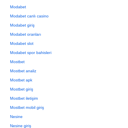
Modabet
Modabet canlı casino
Modabet giriş
Modabet oranları
Modabet slot
Modabet spor bahisleri
Mostbet
Mostbet analiz
Mostbet apk
Mostbet giriş
Mostbet iletişim
Mostbet mobil giriş
Nesine
Nesine giriş