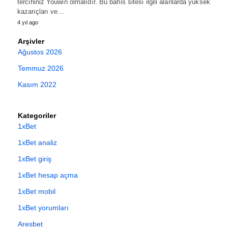
tercihiniz Youwin olmalıdır. Bu bahis sitesi ilgili alanlarda yüksek
kazançları ve…
4 yıl ago
Arşivler
Ağustos 2026
Temmuz 2026
Kasım 2022
Kategoriler
1xBet
1xBet analiz
1xBet giriş
1xBet hesap açma
1xBet mobil
1xBet yorumları
Aresbet