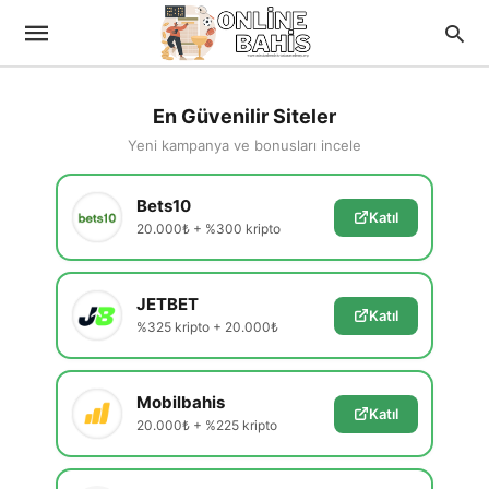
En Güvenilir Siteler
Yeni kampanya ve bonusları incele
Bets10
Katıl
20.000₺ + %300 kripto
JETBET
Katıl
%325 kripto + 20.000₺
Mobilbahis
Katıl
20.000₺ + %225 kripto