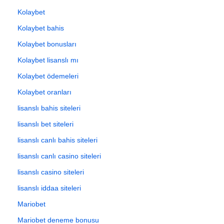
Kolaybet
Kolaybet bahis
Kolaybet bonusları
Kolaybet lisanslı mı
Kolaybet ödemeleri
Kolaybet oranları
lisanslı bahis siteleri
lisanslı bet siteleri
lisanslı canlı bahis siteleri
lisanslı canlı casino siteleri
lisanslı casino siteleri
lisanslı iddaa siteleri
Mariobet
Mariobet deneme bonusu