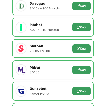
Davegas
Katıl
5.000₺ + 300 freespin
Intobet
Katıl
5.000₺ + 150 freespin
Slotbon
Katıl
7.500₺ + %200
Milyar
Katıl
8.000₺
Genzobet
Katıl
4.000₺ Her Ay