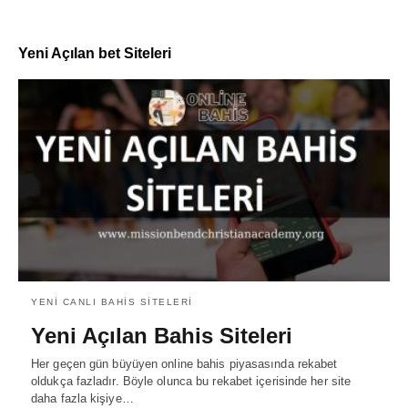
Yeni Açılan bet Siteleri
YENI CANLI BAHIS SITELERI
Yeni Açılan Bahis Siteleri
Her geçen gün büyüyen online bahis piyasasında rekabet
oldukça fazladır. Böyle olunca bu rekabet içerisinde her site
daha fazla kişiye…