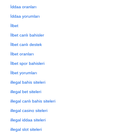
İddaa oranları
İddaa yorumları
İlbet
İlbet canlı bahisler
İlbet canlı destek
İlbet oranları
İlbet spor bahisleri
İlbet yorumları
illegal bahis siteleri
illegal bet siteleri
illegal canlı bahis siteleri
illegal casino siteleri
illegal iddaa siteleri
illegal slot siteleri