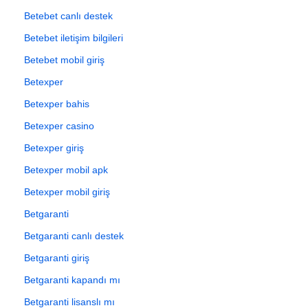
Betebet canlı destek
Betebet iletişim bilgileri
Betebet mobil giriş
Betexper
Betexper bahis
Betexper casino
Betexper giriş
Betexper mobil apk
Betexper mobil giriş
Betgaranti
Betgaranti canlı destek
Betgaranti giriş
Betgaranti kapandı mı
Betgaranti lisanslı mı