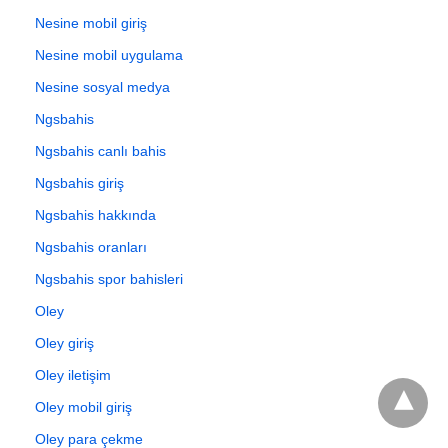
Nesine mobil giriş
Nesine mobil uygulama
Nesine sosyal medya
Ngsbahis
Ngsbahis canlı bahis
Ngsbahis giriş
Ngsbahis hakkında
Ngsbahis oranları
Ngsbahis spor bahisleri
Oley
Oley giriş
Oley iletişim
Oley mobil giriş
Oley para çekme