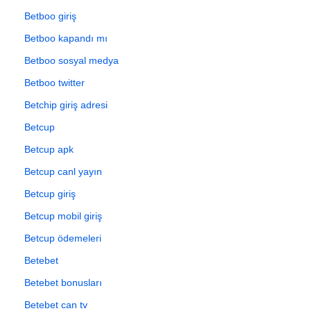
Betboo giriş
Betboo kapandı mı
Betboo sosyal medya
Betboo twitter
Betchip giriş adresi
Betcup
Betcup apk
Betcup canl yayın
Betcup giriş
Betcup mobil giriş
Betcup ödemeleri
Betebet
Betebet bonusları
Betebet can tv