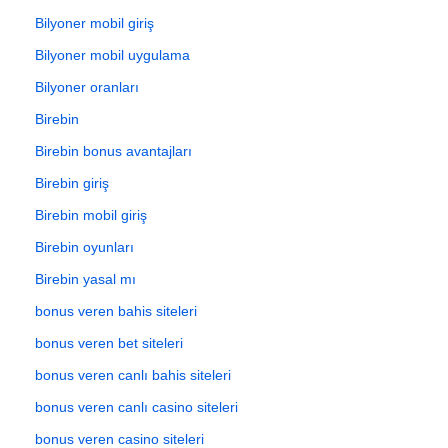
Bilyoner mobil giriş
Bilyoner mobil uygulama
Bilyoner oranları
Birebin
Birebin bonus avantajları
Birebin giriş
Birebin mobil giriş
Birebin oyunları
Birebin yasal mı
bonus veren bahis siteleri
bonus veren bet siteleri
bonus veren canlı bahis siteleri
bonus veren canlı casino siteleri
bonus veren casino siteleri