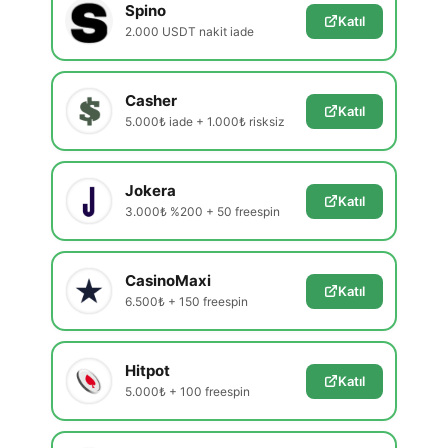
Spino
Katıl
2.000 USDT nakit iade
Casher
Katıl
5.000₺ iade + 1.000₺ risksiz
Jokera
Katıl
3.000₺ %200 + 50 freespin
CasinoMaxi
Katıl
6.500₺ + 150 freespin
Hitpot
Katıl
5.000₺ + 100 freespin