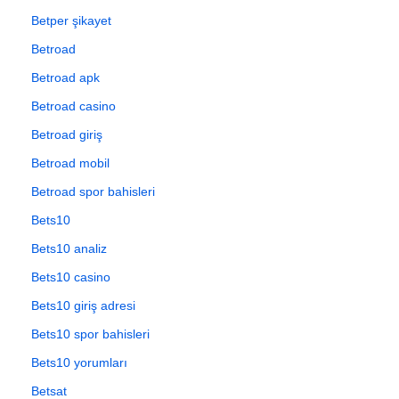
Betper şikayet
Betroad
Betroad apk
Betroad casino
Betroad giriş
Betroad mobil
Betroad spor bahisleri
Bets10
Bets10 analiz
Bets10 casino
Bets10 giriş adresi
Bets10 spor bahisleri
Bets10 yorumları
Betsat