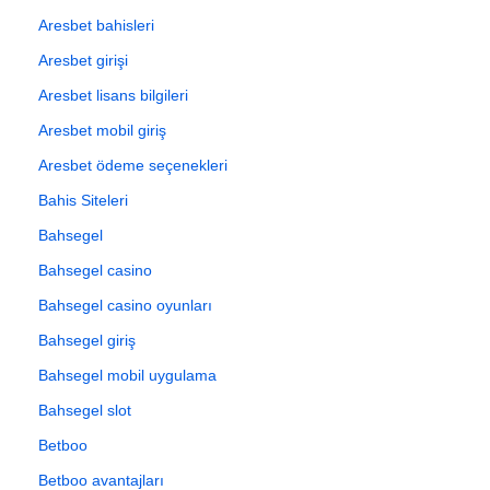
Aresbet bahisleri
Aresbet girişi
Aresbet lisans bilgileri
Aresbet mobil giriş
Aresbet ödeme seçenekleri
Bahis Siteleri
Bahsegel
Bahsegel casino
Bahsegel casino oyunları
Bahsegel giriş
Bahsegel mobil uygulama
Bahsegel slot
Betboo
Betboo avantajları