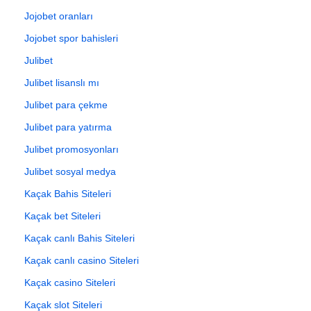
Jojobet oranları
Jojobet spor bahisleri
Julibet
Julibet lisanslı mı
Julibet para çekme
Julibet para yatırma
Julibet promosyonları
Julibet sosyal medya
Kaçak Bahis Siteleri
Kaçak bet Siteleri
Kaçak canlı Bahis Siteleri
Kaçak canlı casino Siteleri
Kaçak casino Siteleri
Kaçak slot Siteleri