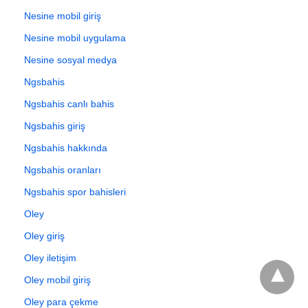
Nesine mobil giriş
Nesine mobil uygulama
Nesine sosyal medya
Ngsbahis
Ngsbahis canlı bahis
Ngsbahis giriş
Ngsbahis hakkında
Ngsbahis oranları
Ngsbahis spor bahisleri
Oley
Oley giriş
Oley iletişim
Oley mobil giriş
Oley para çekme