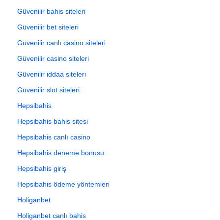
Güvenilir bahis siteleri
Güvenilir bet siteleri
Güvenilir canlı casino siteleri
Güvenilir casino siteleri
Güvenilir iddaa siteleri
Güvenilir slot siteleri
Hepsibahis
Hepsibahis bahis sitesi
Hepsibahis canlı casino
Hepsibahis deneme bonusu
Hepsibahis giriş
Hepsibahis ödeme yöntemleri
Holiganbet
Holiganbet canlı bahis