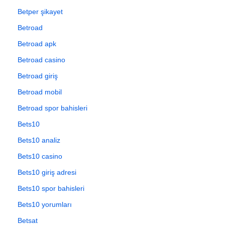
Betper şikayet
Betroad
Betroad apk
Betroad casino
Betroad giriş
Betroad mobil
Betroad spor bahisleri
Bets10
Bets10 analiz
Bets10 casino
Bets10 giriş adresi
Bets10 spor bahisleri
Bets10 yorumları
Betsat