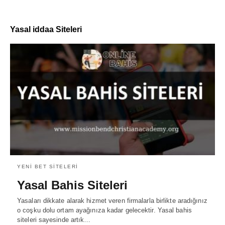
Yasal iddaa Siteleri
YENI BET SITELERI
Yasal Bahis Siteleri
Yasaları dikkate alarak hizmet veren firmalarla birlikte aradığınız
o coşku dolu ortam ayağınıza kadar gelecektir. Yasal bahis
siteleri sayesinde artık…