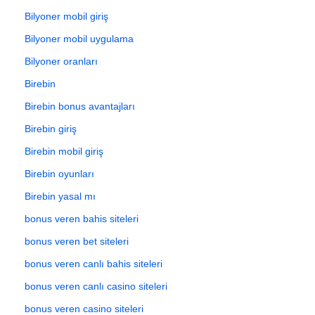
Bilyoner mobil giriş
Bilyoner mobil uygulama
Bilyoner oranları
Birebin
Birebin bonus avantajları
Birebin giriş
Birebin mobil giriş
Birebin oyunları
Birebin yasal mı
bonus veren bahis siteleri
bonus veren bet siteleri
bonus veren canlı bahis siteleri
bonus veren canlı casino siteleri
bonus veren casino siteleri