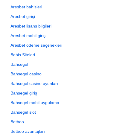
Aresbet bahisleri
Aresbet girişi
Aresbet lisans bilgileri
Aresbet mobil giriş
Aresbet ödeme seçenekleri
Bahis Siteleri
Bahsegel
Bahsegel casino
Bahsegel casino oyunları
Bahsegel giriş
Bahsegel mobil uygulama
Bahsegel slot
Betboo
Betboo avantajları