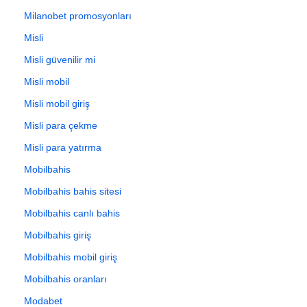
Milanobet promosyonları
Misli
Misli güvenilir mi
Misli mobil
Misli mobil giriş
Misli para çekme
Misli para yatırma
Mobilbahis
Mobilbahis bahis sitesi
Mobilbahis canlı bahis
Mobilbahis giriş
Mobilbahis mobil giriş
Mobilbahis oranları
Modabet