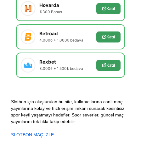
Hovarda
Katıl
%300 Bonus
Betroad
Katıl
4.000₺ + 1.000₺ bedava
Rexbet
Katıl
3.000₺ + 1.500₺ bedava
Slotbon için oluşturulan bu site, kullanıcılarına canlı maç
yayınlarına kolay ve hızlı erişim imkânı sunarak kesintisiz
spor keyfi yaşatmayı hedefler. Spor severler, güncel maç
yayınlarını tek tıkla takip edebilir.
SLOTBON MAÇ İZLE