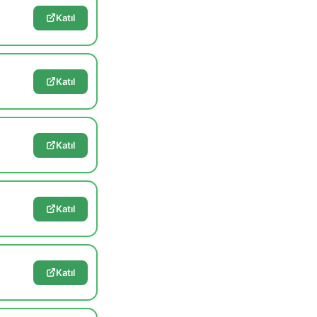
Katıl
Katıl
Katıl
Katıl
Katıl