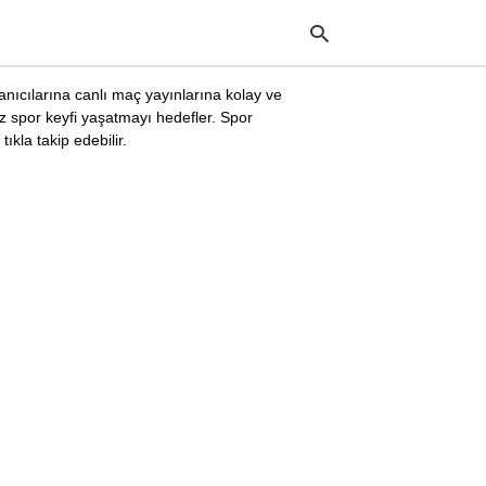
lanıcılarına canlı maç yayınlarına kolay ve
iz spor keyfi yaşatmayı hedefler. Spor
ıkla takip edebilir.
Typ
your
sea
que
and
hit
ente