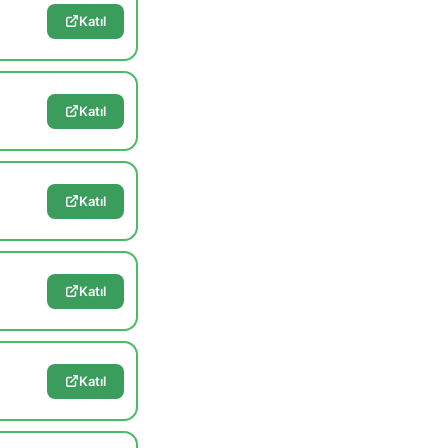
Katıl
Katıl
Katıl
Katıl
Katıl