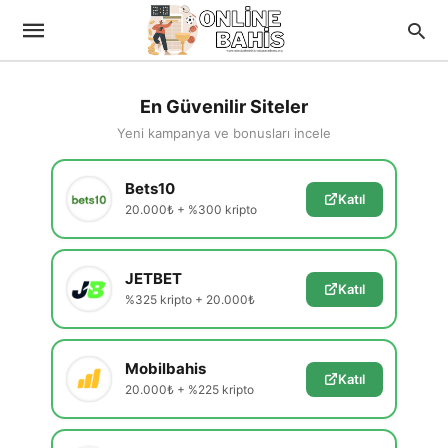
En Güvenilir Siteler
Yeni kampanya ve bonusları incele
Bets10
Katıl
20.000₺ + %300 kripto
JETBET
Katıl
%325 kripto + 20.000₺
Mobilbahis
Katıl
20.000₺ + %225 kripto