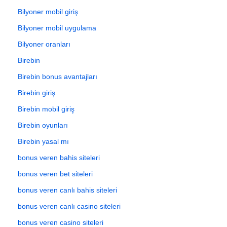
Bilyoner mobil giriş
Bilyoner mobil uygulama
Bilyoner oranları
Birebin
Birebin bonus avantajları
Birebin giriş
Birebin mobil giriş
Birebin oyunları
Birebin yasal mı
bonus veren bahis siteleri
bonus veren bet siteleri
bonus veren canlı bahis siteleri
bonus veren canlı casino siteleri
bonus veren casino siteleri