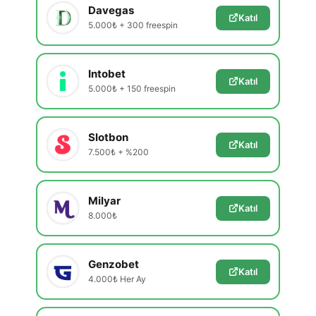
Davegas
Katıl
5.000₺ + 300 freespin
Intobet
Katıl
5.000₺ + 150 freespin
Slotbon
Katıl
7.500₺ + %200
Milyar
Katıl
8.000₺
Genzobet
Katıl
4.000₺ Her Ay