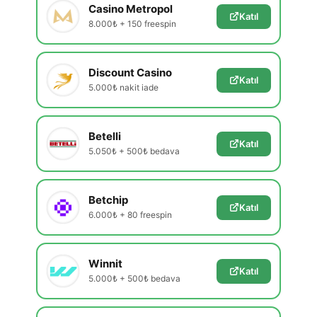
Casino Metropol
Katıl
8.000₺ + 150 freespin
Discount Casino
Katıl
5.000₺ nakit iade
Betelli
Katıl
5.050₺ + 500₺ bedava
Betchip
Katıl
6.000₺ + 80 freespin
Winnit
Katıl
5.000₺ + 500₺ bedava