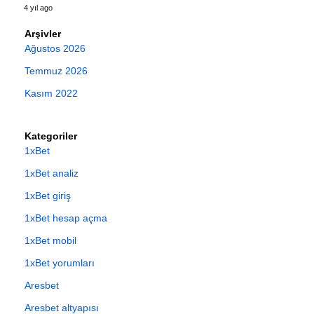
4 yıl ago
Arşivler
Ağustos 2026
Temmuz 2026
Kasım 2022
Kategoriler
1xBet
1xBet analiz
1xBet giriş
1xBet hesap açma
1xBet mobil
1xBet yorumları
Aresbet
Aresbet altyapısı