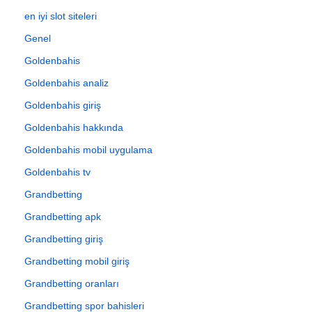
en iyi slot siteleri
Genel
Goldenbahis
Goldenbahis analiz
Goldenbahis giriş
Goldenbahis hakkında
Goldenbahis mobil uygulama
Goldenbahis tv
Grandbetting
Grandbetting apk
Grandbetting giriş
Grandbetting mobil giriş
Grandbetting oranları
Grandbetting spor bahisleri