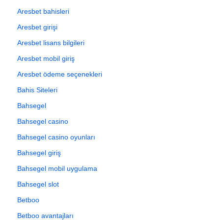
Aresbet bahisleri
Aresbet girişi
Aresbet lisans bilgileri
Aresbet mobil giriş
Aresbet ödeme seçenekleri
Bahis Siteleri
Bahsegel
Bahsegel casino
Bahsegel casino oyunları
Bahsegel giriş
Bahsegel mobil uygulama
Bahsegel slot
Betboo
Betboo avantajları