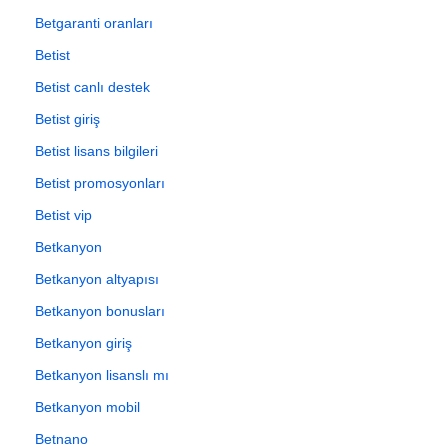
Betgaranti oranları
Betist
Betist canlı destek
Betist giriş
Betist lisans bilgileri
Betist promosyonları
Betist vip
Betkanyon
Betkanyon altyapısı
Betkanyon bonusları
Betkanyon giriş
Betkanyon lisanslı mı
Betkanyon mobil
Betnano