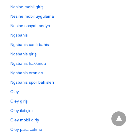
Nesine mobil giriş
Nesine mobil uygulama
Nesine sosyal medya
Ngsbahis
Ngsbahis canlı bahis
Ngsbahis giriş
Ngsbahis hakkında
Ngsbahis oranları
Ngsbahis spor bahisleri
Oley
Oley giriş
Oley iletişim
Oley mobil giriş
Oley para çekme