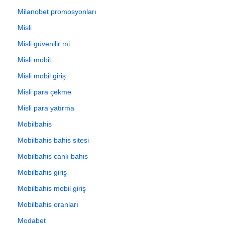
Milanobet promosyonları
Misli
Misli güvenilir mi
Misli mobil
Misli mobil giriş
Misli para çekme
Misli para yatırma
Mobilbahis
Mobilbahis bahis sitesi
Mobilbahis canlı bahis
Mobilbahis giriş
Mobilbahis mobil giriş
Mobilbahis oranları
Modabet