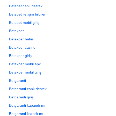
Betebet canlı destek
Betebet iletişim bilgileri
Betebet mobil giriş
Betexper
Betexper bahis
Betexper casino
Betexper giriş
Betexper mobil apk
Betexper mobil giriş
Betgaranti
Betgaranti canlı destek
Betgaranti giriş
Betgaranti kapandı mı
Betgaranti lisanslı mı