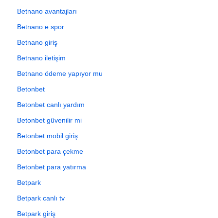
Betnano avantajları
Betnano e spor
Betnano giriş
Betnano iletişim
Betnano ödeme yapıyor mu
Betonbet
Betonbet canlı yardım
Betonbet güvenilir mi
Betonbet mobil giriş
Betonbet para çekme
Betonbet para yatırma
Betpark
Betpark canlı tv
Betpark giriş