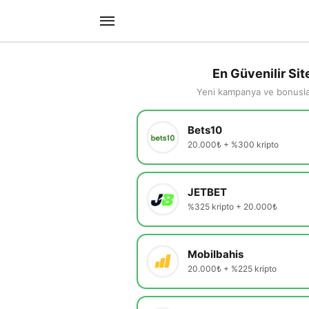
En Güvenilir Sit
Yeni kampanya ve bonuslar
Bets10
20.000₺ + %300 kripto
JETBET
%325 kripto + 20.000₺
Mobilbahis
20.000₺ + %225 kripto