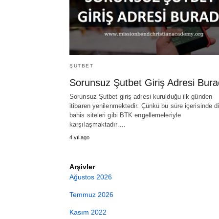
ŞUTBET
Sorunsuz Şutbet Giriş Adresi Bur
Sorunsuz Şutbet giriş adresi kurulduğu ilk günden
itibaren yenilenmektedir. Çünkü bu süre içerisinde d
bahis siteleri gibi BTK engellemeleriyle
karşılaşmaktadır.…
4 yıl ago
Arşivler
Ağustos 2026
Temmuz 2026
Kasım 2022