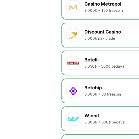
Casino Metropol
8.000₺ + 150 freespin
Discount Casino
5.000₺ nakit iade
Betelli
5.050₺ + 500₺ bedava
Betchip
6.000₺ + 80 freespin
Winnit
5.000₺ + 500₺ bedava