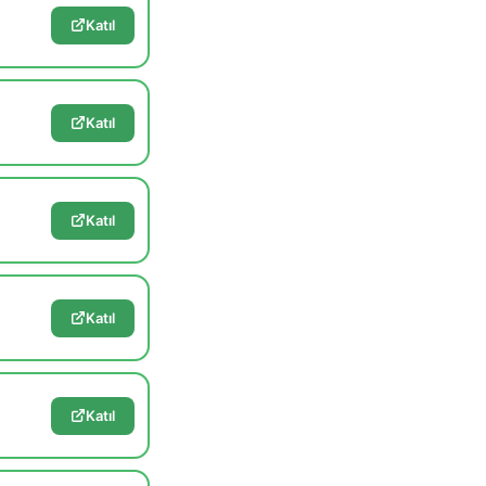
Katıl
Katıl
Katıl
Katıl
Katıl