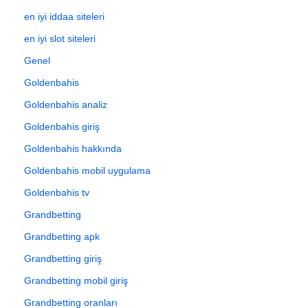
en iyi iddaa siteleri
en iyi slot siteleri
Genel
Goldenbahis
Goldenbahis analiz
Goldenbahis giriş
Goldenbahis hakkında
Goldenbahis mobil uygulama
Goldenbahis tv
Grandbetting
Grandbetting apk
Grandbetting giriş
Grandbetting mobil giriş
Grandbetting oranları