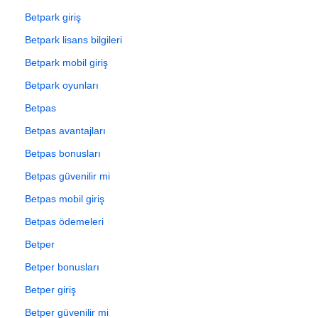
Betpark giriş
Betpark lisans bilgileri
Betpark mobil giriş
Betpark oyunları
Betpas
Betpas avantajları
Betpas bonusları
Betpas güvenilir mi
Betpas mobil giriş
Betpas ödemeleri
Betper
Betper bonusları
Betper giriş
Betper güvenilir mi