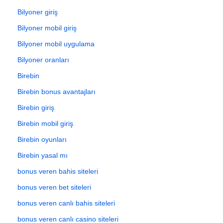
Bilyoner giriş
Bilyoner mobil giriş
Bilyoner mobil uygulama
Bilyoner oranları
Birebin
Birebin bonus avantajları
Birebin giriş
Birebin mobil giriş
Birebin oyunları
Birebin yasal mı
bonus veren bahis siteleri
bonus veren bet siteleri
bonus veren canlı bahis siteleri
bonus veren canlı casino siteleri