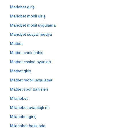
Mariobet giriş
Mariobet mobil giriş
Mariobet mobil uygulama
Mariobet sosyal medya
Matbet
Matbet canlı bahis
Matbet casino oyunları
Matbet giriş
Matbet mobil uygulama
Matbet spor bahisleri
Milanobet
Milanobet avantajlı mı
Milanobet giriş
Milanobet hakkında