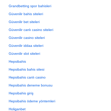
Grandbetting spor bahisleri
Güvenilir bahis siteleri
Güvenilir bet siteleri
Güvenilir canlı casino siteleri
Güvenilir casino siteleri
Güvenilir iddaa siteleri
Güvenilir slot siteleri
Hepsibahis
Hepsibahis bahis sitesi
Hepsibahis canlı casino
Hepsibahis deneme bonusu
Hepsibahis giriş
Hepsibahis ödeme yöntemleri
Holiganbet