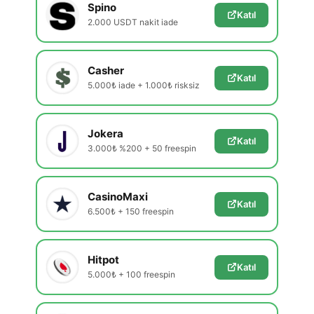
Spino
Katıl
2.000 USDT nakit iade
Casher
Katıl
5.000₺ iade + 1.000₺ risksiz
Jokera
Katıl
3.000₺ %200 + 50 freespin
CasinoMaxi
Katıl
6.500₺ + 150 freespin
Hitpot
Katıl
5.000₺ + 100 freespin