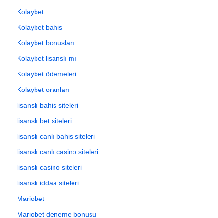
Kolaybet
Kolaybet bahis
Kolaybet bonusları
Kolaybet lisanslı mı
Kolaybet ödemeleri
Kolaybet oranları
lisanslı bahis siteleri
lisanslı bet siteleri
lisanslı canlı bahis siteleri
lisanslı canlı casino siteleri
lisanslı casino siteleri
lisanslı iddaa siteleri
Mariobet
Mariobet deneme bonusu