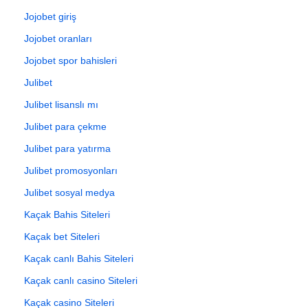
Jojobet giriş
Jojobet oranları
Jojobet spor bahisleri
Julibet
Julibet lisanslı mı
Julibet para çekme
Julibet para yatırma
Julibet promosyonları
Julibet sosyal medya
Kaçak Bahis Siteleri
Kaçak bet Siteleri
Kaçak canlı Bahis Siteleri
Kaçak canlı casino Siteleri
Kaçak casino Siteleri