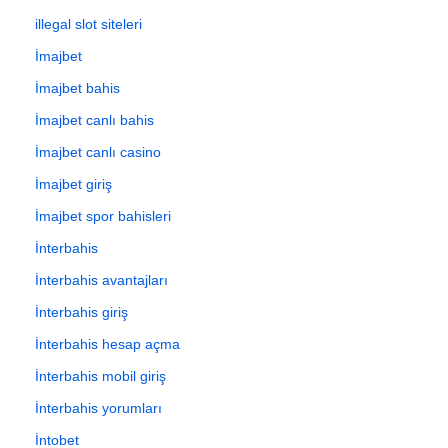
illegal slot siteleri
İmajbet
İmajbet bahis
İmajbet canlı bahis
İmajbet canlı casino
İmajbet giriş
İmajbet spor bahisleri
İnterbahis
İnterbahis avantajları
İnterbahis giriş
İnterbahis hesap açma
İnterbahis mobil giriş
İnterbahis yorumları
İntobet