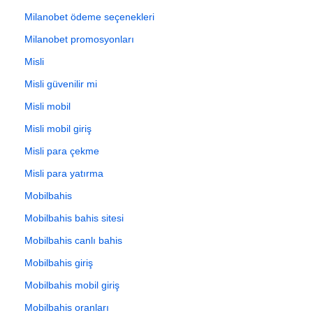
Milanobet ödeme seçenekleri
Milanobet promosyonları
Misli
Misli güvenilir mi
Misli mobil
Misli mobil giriş
Misli para çekme
Misli para yatırma
Mobilbahis
Mobilbahis bahis sitesi
Mobilbahis canlı bahis
Mobilbahis giriş
Mobilbahis mobil giriş
Mobilbahis oranları