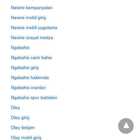
Nesine kampanyaları
Nesine mobil giriş
Nesine mobil uygulama
Nesine sosyal medya
Ngsbahis
Ngsbahis canlı bahis
Ngsbahis giriş
Ngsbahis hakkında
Ngsbahis oranları
Ngsbahis spor bahisleri
Oley
Oley giriş
Oley iletişim
Oley mobil giriş