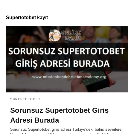
Supertotobet kayıt
SUPERTOTOBET
Sorunsuz Supertotobet Giriş
Adresi Burada
Sorunsuz Supertotobet giriş adresi Türkiye’deki bahis severlere