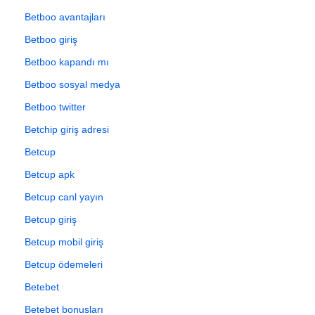
Betboo avantajları
Betboo giriş
Betboo kapandı mı
Betboo sosyal medya
Betboo twitter
Betchip giriş adresi
Betcup
Betcup apk
Betcup canl yayın
Betcup giriş
Betcup mobil giriş
Betcup ödemeleri
Betebet
Betebet bonusları