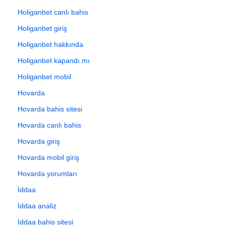
Holiganbet canlı bahis
Holiganbet giriş
Holiganbet hakkında
Holiganbet kapandı mı
Holiganbet mobil
Hovarda
Hovarda bahis sitesi
Hovarda canlı bahis
Hovarda giriş
Hovarda mobil giriş
Hovarda yorumları
İddaa
İddaa analiz
İddaa bahis sitesi