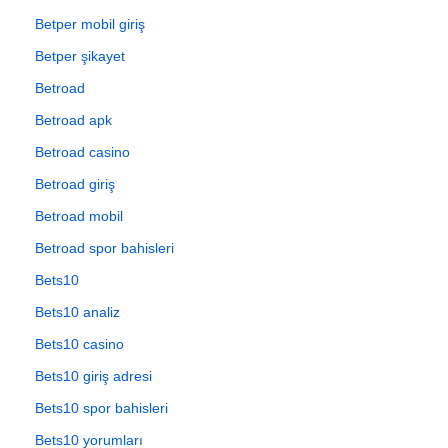
Betper mobil giriş
Betper şikayet
Betroad
Betroad apk
Betroad casino
Betroad giriş
Betroad mobil
Betroad spor bahisleri
Bets10
Bets10 analiz
Bets10 casino
Bets10 giriş adresi
Bets10 spor bahisleri
Bets10 yorumları