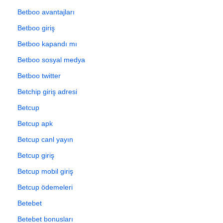
Betboo avantajları
Betboo giriş
Betboo kapandı mı
Betboo sosyal medya
Betboo twitter
Betchip giriş adresi
Betcup
Betcup apk
Betcup canl yayın
Betcup giriş
Betcup mobil giriş
Betcup ödemeleri
Betebet
Betebet bonusları