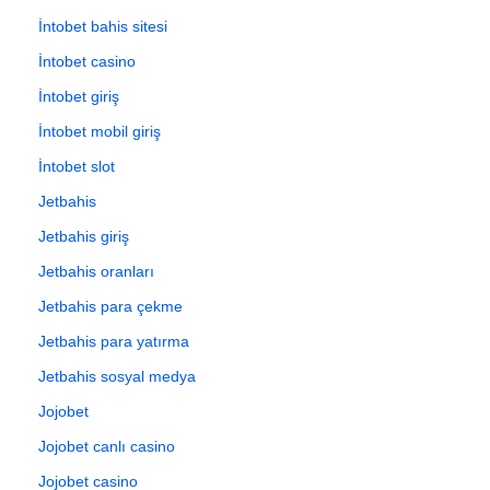
İntobet bahis sitesi
İntobet casino
İntobet giriş
İntobet mobil giriş
İntobet slot
Jetbahis
Jetbahis giriş
Jetbahis oranları
Jetbahis para çekme
Jetbahis para yatırma
Jetbahis sosyal medya
Jojobet
Jojobet canlı casino
Jojobet casino