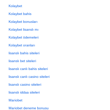
Kolaybet
Kolaybet bahis
Kolaybet bonusları
Kolaybet lisanslı mı
Kolaybet ödemeleri
Kolaybet oranları
lisanslı bahis siteleri
lisanslı bet siteleri
lisanslı canlı bahis siteleri
lisanslı canlı casino siteleri
lisanslı casino siteleri
lisanslı iddaa siteleri
Mariobet
Mariobet deneme bonusu