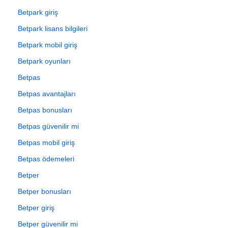
Betpark giriş
Betpark lisans bilgileri
Betpark mobil giriş
Betpark oyunları
Betpas
Betpas avantajları
Betpas bonusları
Betpas güvenilir mi
Betpas mobil giriş
Betpas ödemeleri
Betper
Betper bonusları
Betper giriş
Betper güvenilir mi