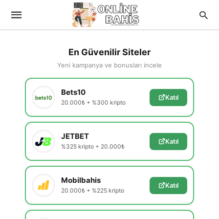
En Güvenilir Siteler
Yeni kampanya ve bonusları incele
Bets10
Katıl
20.000₺ + %300 kripto
JETBET
Katıl
%325 kripto + 20.000₺
Mobilbahis
Katıl
20.000₺ + %225 kripto