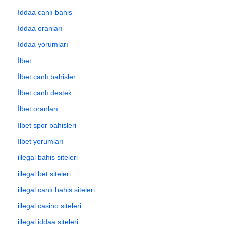
İddaa canlı bahis
İddaa oranları
İddaa yorumları
İlbet
İlbet canlı bahisler
İlbet canlı destek
İlbet oranları
İlbet spor bahisleri
İlbet yorumları
illegal bahis siteleri
illegal bet siteleri
illegal canlı bahis siteleri
illegal casino siteleri
illegal iddaa siteleri