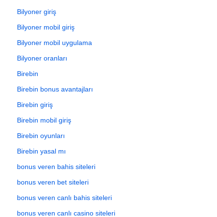
Bilyoner giriş
Bilyoner mobil giriş
Bilyoner mobil uygulama
Bilyoner oranları
Birebin
Birebin bonus avantajları
Birebin giriş
Birebin mobil giriş
Birebin oyunları
Birebin yasal mı
bonus veren bahis siteleri
bonus veren bet siteleri
bonus veren canlı bahis siteleri
bonus veren canlı casino siteleri