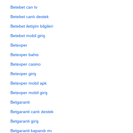
Betebet can tv
Betebet canlı destek
Betebet iletişim bilgileri
Betebet mobil giriş
Betexper
Betexper bahis
Betexper casino
Betexper giriş
Betexper mobil apk
Betexper mobil giriş
Betgaranti
Betgaranti canlı destek
Betgaranti giriş
Betgaranti kapandı mı