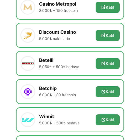
Casino Metropol
Katıl
8.000₺ + 150 freespin
Discount Casino
Katıl
5.000₺ nakit iade
Betelli
Katıl
5.050₺ + 500₺ bedava
Betchip
Katıl
6.000₺ + 80 freespin
Winnit
Katıl
5.000₺ + 500₺ bedava