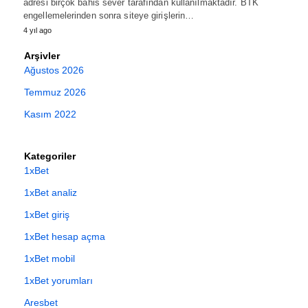
adresi birçok bahis sever tarafından kullanılmaktadır. BTK
engellemelerinden sonra siteye girişlerin…
4 yıl ago
Arşivler
Ağustos 2026
Temmuz 2026
Kasım 2022
Kategoriler
1xBet
1xBet analiz
1xBet giriş
1xBet hesap açma
1xBet mobil
1xBet yorumları
Aresbet