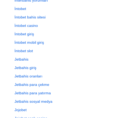
İnterbahis yorumları
İntobet
İntobet bahis sitesi
İntobet casino
İntobet giriş
İntobet mobil giriş
İntobet slot
Jetbahis
Jetbahis giriş
Jetbahis oranları
Jetbahis para çekme
Jetbahis para yatırma
Jetbahis sosyal medya
Jojobet