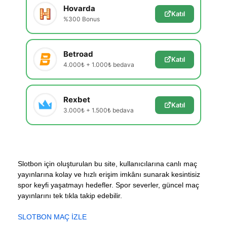
Hovarda
Katıl
%300 Bonus
Betroad
Katıl
4.000₺ + 1.000₺ bedava
Rexbet
Katıl
3.000₺ + 1.500₺ bedava
Slotbon için oluşturulan bu site, kullanıcılarına canlı maç
yayınlarına kolay ve hızlı erişim imkânı sunarak kesintisiz
spor keyfi yaşatmayı hedefler. Spor severler, güncel maç
yayınlarını tek tıkla takip edebilir.
SLOTBON MAÇ İZLE