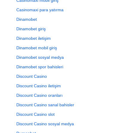
Casinomaxi mobil giriş
Casinomaxi para yatırma
Dinamobet
Dinamobet giriş
Dinamobet iletişim
Dinamobet mobil giriş
Dinamobet sosyal medya
Dinamobet spor bahisleri
Discount Casino
Discount Casino iletişim
Discount Casino oranları
Discount Casino sanal bahisler
Discount Casino slot
Discount Casino sosyal medya