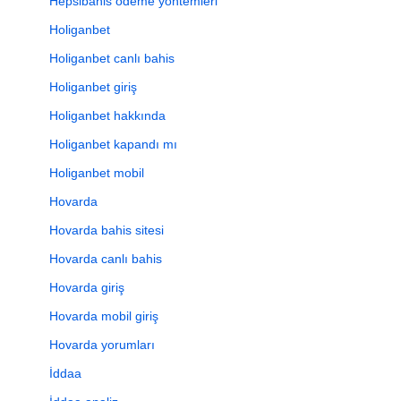
Hepsibahis ödeme yöntemleri
Holiganbet
Holiganbet canlı bahis
Holiganbet giriş
Holiganbet hakkında
Holiganbet kapandı mı
Holiganbet mobil
Hovarda
Hovarda bahis sitesi
Hovarda canlı bahis
Hovarda giriş
Hovarda mobil giriş
Hovarda yorumları
İddaa