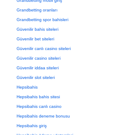
Grandbetting mobil giriş
Grandbetting oranları
Grandbetting spor bahisleri
Güvenilir bahis siteleri
Güvenilir bet siteleri
Güvenilir canlı casino siteleri
Güvenilir casino siteleri
Güvenilir iddaa siteleri
Güvenilir slot siteleri
Hepsibahis
Hepsibahis bahis sitesi
Hepsibahis canlı casino
Hepsibahis deneme bonusu
Hepsibahis giriş