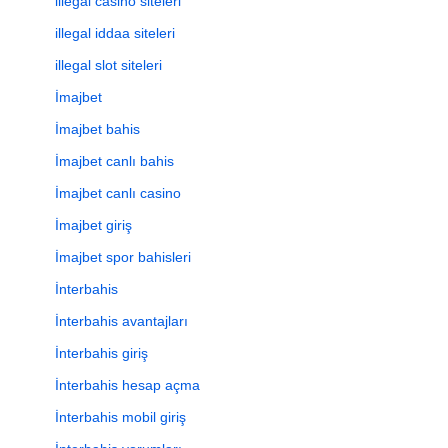
illegal casino siteleri
illegal iddaa siteleri
illegal slot siteleri
İmajbet
İmajbet bahis
İmajbet canlı bahis
İmajbet canlı casino
İmajbet giriş
İmajbet spor bahisleri
İnterbahis
İnterbahis avantajları
İnterbahis giriş
İnterbahis hesap açma
İnterbahis mobil giriş