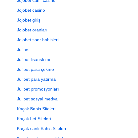
Jojobet canlı casino
Jojobet casino
Jojobet giriş
Jojobet oranları
Jojobet spor bahisleri
Julibet
Julibet lisanslı mı
Julibet para çekme
Julibet para yatırma
Julibet promosyonları
Julibet sosyal medya
Kaçak Bahis Siteleri
Kaçak bet Siteleri
Kaçak canlı Bahis Siteleri