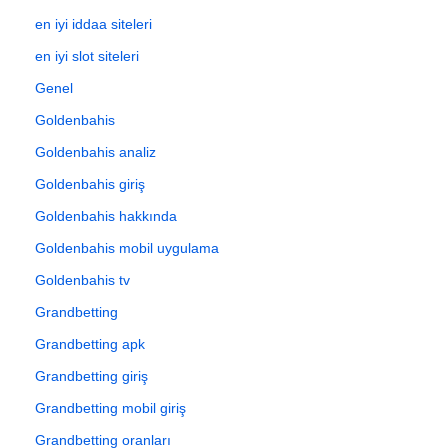
en iyi iddaa siteleri
en iyi slot siteleri
Genel
Goldenbahis
Goldenbahis analiz
Goldenbahis giriş
Goldenbahis hakkında
Goldenbahis mobil uygulama
Goldenbahis tv
Grandbetting
Grandbetting apk
Grandbetting giriş
Grandbetting mobil giriş
Grandbetting oranları