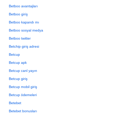
Betboo avantajları
Betboo giriş
Betboo kapandı mı
Betboo sosyal medya
Betboo twitter
Betchip giriş adresi
Betcup
Betcup apk
Betcup canl yayın
Betcup giriş
Betcup mobil giriş
Betcup ödemeleri
Betebet
Betebet bonusları