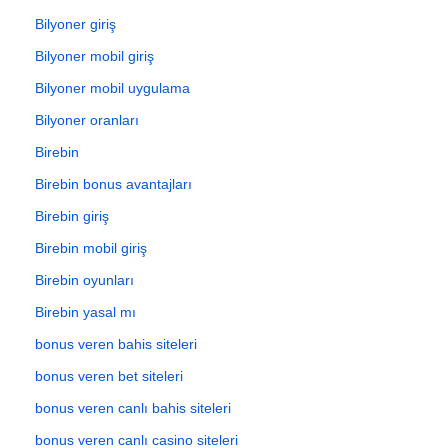
Bilyoner giriş
Bilyoner mobil giriş
Bilyoner mobil uygulama
Bilyoner oranları
Birebin
Birebin bonus avantajları
Birebin giriş
Birebin mobil giriş
Birebin oyunları
Birebin yasal mı
bonus veren bahis siteleri
bonus veren bet siteleri
bonus veren canlı bahis siteleri
bonus veren canlı casino siteleri