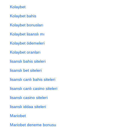
Kolaybet
Kolaybet bahis
Kolaybet bonusları
Kolaybet lisanslı mı
Kolaybet ödemeleri
Kolaybet oranları
lisanslı bahis siteleri
lisanslı bet siteleri
lisanslı canlı bahis siteleri
lisanslı canlı casino siteleri
lisanslı casino siteleri
lisanslı iddaa siteleri
Mariobet
Mariobet deneme bonusu