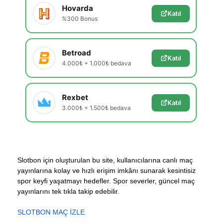
Hovarda
Katıl
%300 Bonus
Betroad
Katıl
4.000₺ + 1.000₺ bedava
Rexbet
Katıl
3.000₺ + 1.500₺ bedava
Slotbon için oluşturulan bu site, kullanıcılarına canlı maç
yayınlarına kolay ve hızlı erişim imkânı sunarak kesintisiz
spor keyfi yaşatmayı hedefler. Spor severler, güncel maç
yayınlarını tek tıkla takip edebilir.
SLOTBON MAÇ İZLE