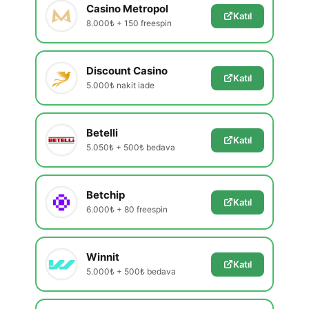
Casino Metropol
Katıl
8.000₺ + 150 freespin
Discount Casino
Katıl
5.000₺ nakit iade
Betelli
Katıl
5.050₺ + 500₺ bedava
Betchip
Katıl
6.000₺ + 80 freespin
Winnit
Katıl
5.000₺ + 500₺ bedava