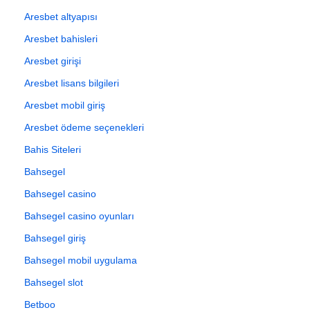
Aresbet altyapısı
Aresbet bahisleri
Aresbet girişi
Aresbet lisans bilgileri
Aresbet mobil giriş
Aresbet ödeme seçenekleri
Bahis Siteleri
Bahsegel
Bahsegel casino
Bahsegel casino oyunları
Bahsegel giriş
Bahsegel mobil uygulama
Bahsegel slot
Betboo