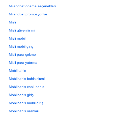
Milanobet ödeme seçenekleri
Milanobet promosyonları
Misli
Misli güvenilir mi
Misli mobil
Misli mobil giriş
Misli para çekme
Misli para yatırma
Mobilbahis
Mobilbahis bahis sitesi
Mobilbahis canlı bahis
Mobilbahis giriş
Mobilbahis mobil giriş
Mobilbahis oranları