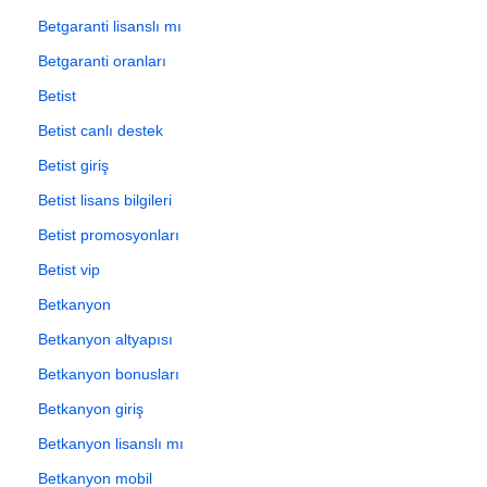
Betgaranti lisanslı mı
Betgaranti oranları
Betist
Betist canlı destek
Betist giriş
Betist lisans bilgileri
Betist promosyonları
Betist vip
Betkanyon
Betkanyon altyapısı
Betkanyon bonusları
Betkanyon giriş
Betkanyon lisanslı mı
Betkanyon mobil