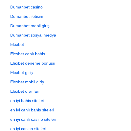
Dumanbet casino
Dumanbet iletişim
Dumanbet mobil giriş
Dumanbet sosyal medya
Elexbet
Elexbet canlı bahis
Elexbet deneme bonusu
Elexbet giriş
Elexbet mobil giriş
Elexbet oranları
en iyi bahis siteleri
en iyi canlı bahis siteleri
en iyi canlı casino siteleri
en iyi casino siteleri