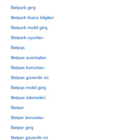
Betpark giriş
Betpark lisans bilgileri
Betpark mobil giriş
Betpark oyunları
Betpas
Betpas avantajları
Betpas bonusları
Betpas güvenilir mi
Betpas mobil giriş
Betpas ödemeleri
Betper
Betper bonusları
Betper giriş
Betper güvenilir mi