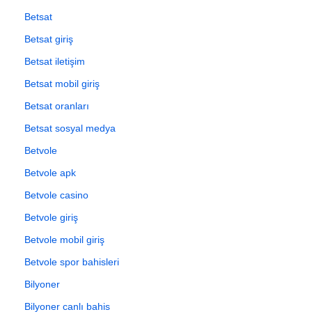
Betsat
Betsat giriş
Betsat iletişim
Betsat mobil giriş
Betsat oranları
Betsat sosyal medya
Betvole
Betvole apk
Betvole casino
Betvole giriş
Betvole mobil giriş
Betvole spor bahisleri
Bilyoner
Bilyoner canlı bahis