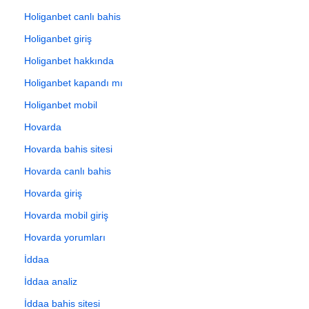
Holiganbet canlı bahis
Holiganbet giriş
Holiganbet hakkında
Holiganbet kapandı mı
Holiganbet mobil
Hovarda
Hovarda bahis sitesi
Hovarda canlı bahis
Hovarda giriş
Hovarda mobil giriş
Hovarda yorumları
İddaa
İddaa analiz
İddaa bahis sitesi