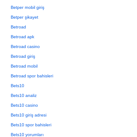
Betper mobil giriş
Betper şikayet
Betroad
Betroad apk
Betroad casino
Betroad giriş
Betroad mobil
Betroad spor bahisleri
Bets10
Bets10 analiz
Bets10 casino
Bets10 giriş adresi
Bets10 spor bahisleri
Bets10 yorumları