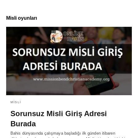
Misli oyunları
MISLI
Sorunsuz Misli Giriş Adresi
Burada
Bahis dünyasında çalışmaya başladığı ilk günden itibaren