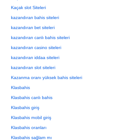
Kaçak slot Siteleri
kazandıran bahis siteleri
kazandıran bet siteleri
kazandıran canlı bahis siteleri
kazandıran casino siteleri
kazandıran iddaa siteleri
kazandıran slot siteleri
Kazanma oranı yüksek bahis siteleri
Klasbahis
Klasbahis canlı bahis
Klasbahis giriş
Klasbahis mobil giriş
Klasbahis oranları
Klasbahis sağlam mı