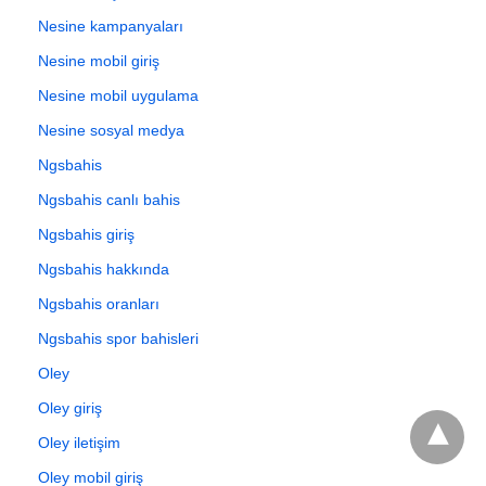
Nesine kampanyaları
Nesine mobil giriş
Nesine mobil uygulama
Nesine sosyal medya
Ngsbahis
Ngsbahis canlı bahis
Ngsbahis giriş
Ngsbahis hakkında
Ngsbahis oranları
Ngsbahis spor bahisleri
Oley
Oley giriş
Oley iletişim
Oley mobil giriş