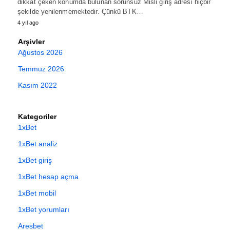
dikkat çeken konumda bulunan sorunsuz Misli giriş adresi hiçbir
şekilde yenilenmemektedir. Çünkü BTK…
4 yıl ago
Arşivler
Ağustos 2026
Temmuz 2026
Kasım 2022
Kategoriler
1xBet
1xBet analiz
1xBet giriş
1xBet hesap açma
1xBet mobil
1xBet yorumları
Aresbet