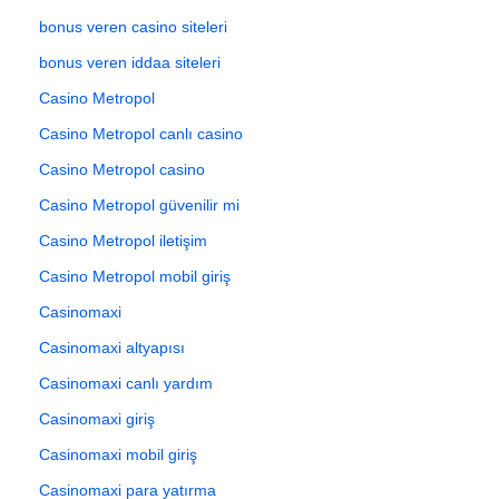
bonus veren casino siteleri
bonus veren iddaa siteleri
Casino Metropol
Casino Metropol canlı casino
Casino Metropol casino
Casino Metropol güvenilir mi
Casino Metropol iletişim
Casino Metropol mobil giriş
Casinomaxi
Casinomaxi altyapısı
Casinomaxi canlı yardım
Casinomaxi giriş
Casinomaxi mobil giriş
Casinomaxi para yatırma