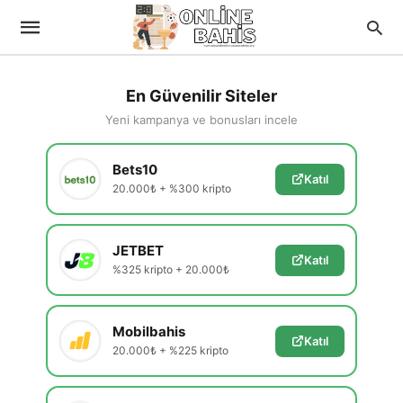
En Güvenilir Siteler
Yeni kampanya ve bonusları incele
Bets10
Katıl
20.000₺ + %300 kripto
JETBET
Katıl
%325 kripto + 20.000₺
Mobilbahis
Katıl
20.000₺ + %225 kripto