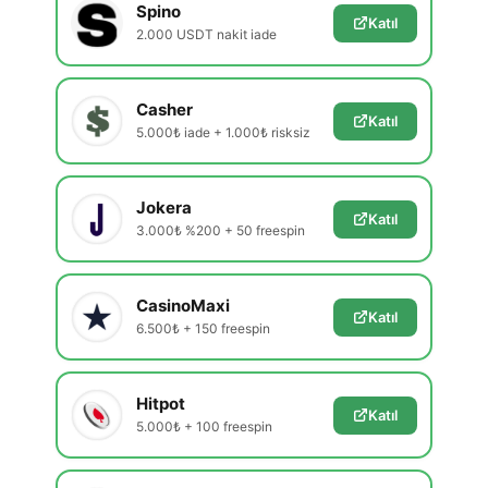
Spino
Katıl
2.000 USDT nakit iade
Casher
Katıl
5.000₺ iade + 1.000₺ risksiz
Jokera
Katıl
3.000₺ %200 + 50 freespin
CasinoMaxi
Katıl
6.500₺ + 150 freespin
Hitpot
Katıl
5.000₺ + 100 freespin