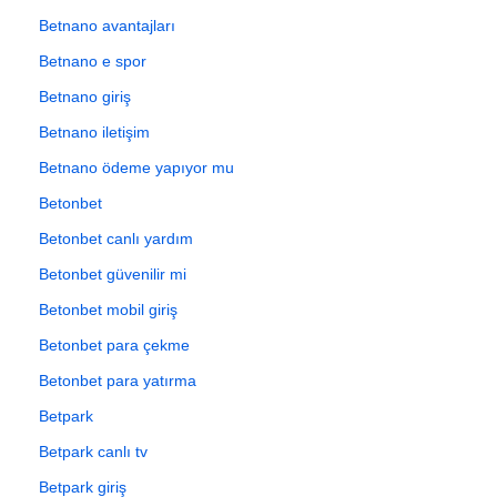
Betnano avantajları
Betnano e spor
Betnano giriş
Betnano iletişim
Betnano ödeme yapıyor mu
Betonbet
Betonbet canlı yardım
Betonbet güvenilir mi
Betonbet mobil giriş
Betonbet para çekme
Betonbet para yatırma
Betpark
Betpark canlı tv
Betpark giriş