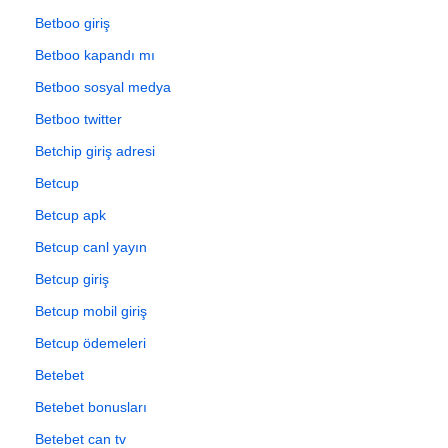
Betboo giriş
Betboo kapandı mı
Betboo sosyal medya
Betboo twitter
Betchip giriş adresi
Betcup
Betcup apk
Betcup canl yayın
Betcup giriş
Betcup mobil giriş
Betcup ödemeleri
Betebet
Betebet bonusları
Betebet can tv