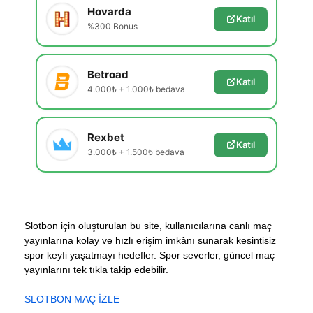
Hovarda
Katıl
%300 Bonus
Betroad
Katıl
4.000₺ + 1.000₺ bedava
Rexbet
Katıl
3.000₺ + 1.500₺ bedava
Slotbon için oluşturulan bu site, kullanıcılarına canlı maç
yayınlarına kolay ve hızlı erişim imkânı sunarak kesintisiz
spor keyfi yaşatmayı hedefler. Spor severler, güncel maç
yayınlarını tek tıkla takip edebilir.
SLOTBON MAÇ İZLE