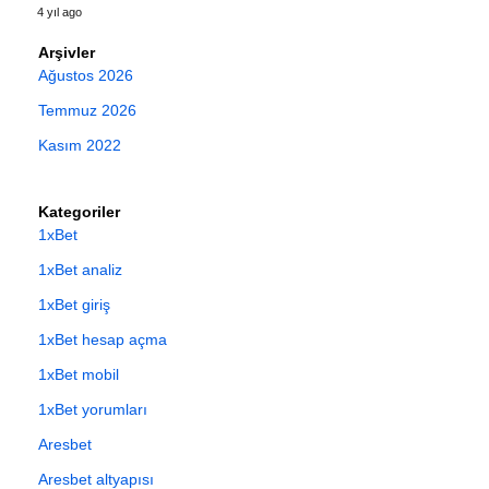
4 yıl ago
Arşivler
Ağustos 2026
Temmuz 2026
Kasım 2022
Kategoriler
1xBet
1xBet analiz
1xBet giriş
1xBet hesap açma
1xBet mobil
1xBet yorumları
Aresbet
Aresbet altyapısı