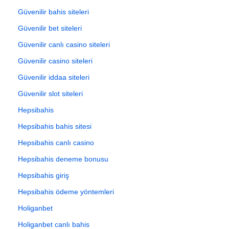
Güvenilir bahis siteleri
Güvenilir bet siteleri
Güvenilir canlı casino siteleri
Güvenilir casino siteleri
Güvenilir iddaa siteleri
Güvenilir slot siteleri
Hepsibahis
Hepsibahis bahis sitesi
Hepsibahis canlı casino
Hepsibahis deneme bonusu
Hepsibahis giriş
Hepsibahis ödeme yöntemleri
Holiganbet
Holiganbet canlı bahis