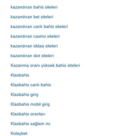
kazandıran bahis siteleri
kazandıran bet siteleri
kazandıran canlı bahis siteleri
kazandıran casino siteleri
kazandıran iddaa siteleri
kazandıran slot siteleri
Kazanma oranı yüksek bahis siteleri
Klasbahis
Klasbahis canlı bahis
Klasbahis giriş
Klasbahis mobil giriş
Klasbahis oranları
Klasbahis sağlam mı
Kolaybet