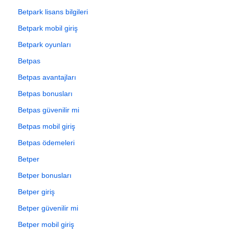
Betpark lisans bilgileri
Betpark mobil giriş
Betpark oyunları
Betpas
Betpas avantajları
Betpas bonusları
Betpas güvenilir mi
Betpas mobil giriş
Betpas ödemeleri
Betper
Betper bonusları
Betper giriş
Betper güvenilir mi
Betper mobil giriş