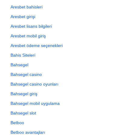
Aresbet bahisleri
Aresbet girişi
Aresbet lisans bilgileri
Aresbet mobil giriş
Aresbet ödeme seçenekleri
Bahis Siteleri
Bahsegel
Bahsegel casino
Bahsegel casino oyunları
Bahsegel giriş
Bahsegel mobil uygulama
Bahsegel slot
Betboo
Betboo avantajları