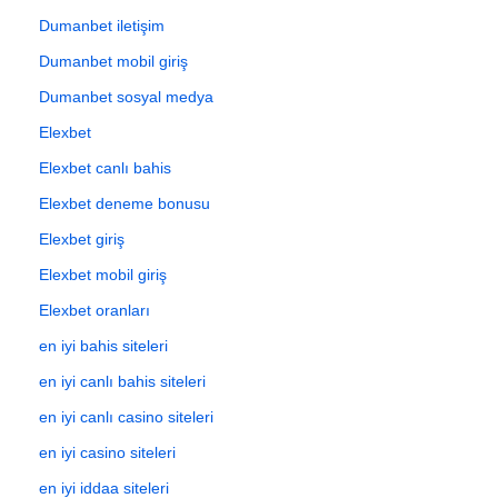
Dumanbet iletişim
Dumanbet mobil giriş
Dumanbet sosyal medya
Elexbet
Elexbet canlı bahis
Elexbet deneme bonusu
Elexbet giriş
Elexbet mobil giriş
Elexbet oranları
en iyi bahis siteleri
en iyi canlı bahis siteleri
en iyi canlı casino siteleri
en iyi casino siteleri
en iyi iddaa siteleri