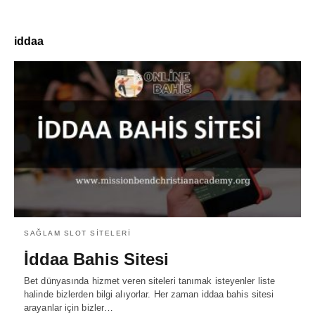
iddaa
SAĞLAM SLOT SITELERI
İddaa Bahis Sitesi
Bet dünyasında hizmet veren siteleri tanımak isteyenler liste
halinde bizlerden bilgi alıyorlar. Her zaman iddaa bahis sitesi
arayanlar için bizler…