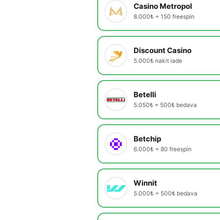
Casino Metropol
8.000₺ + 150 freespin
Discount Casino
5.000₺ nakit iade
Betelli
5.050₺ + 500₺ bedava
Betchip
6.000₺ + 80 freespin
Winnit
5.000₺ + 500₺ bedava