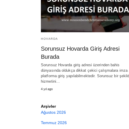
HOVARDA
Sorunsuz Hovarda Giriş Adresi
Burada
Sorunsuz Hovarda giriş adresi üzerinden bahis
dünyasında oldukça dikkat çekici çalışmalara imza 
platforma giriş yapılabilmektedir. Sorunsuz bir şekil
hizmetini…
4 yıl ago
Arşivler
Ağustos 2026
Temmuz 2026