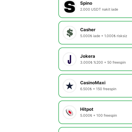
Spino
2.000 USDT nakit iade
Casher
5.000₺ iade + 1.000₺ risksiz
Jokera
3.000₺ %200 + 50 freespin
CasinoMaxi
6.500₺ + 150 freespin
Hitpot
5.000₺ + 100 freespin