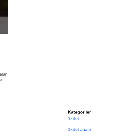
atan
de
Kategoriler
1xBet
1xBet analiz