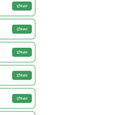
Katıl
Katıl
Katıl
Katıl
Katıl