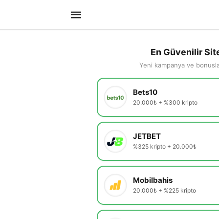
En Güvenilir Sit
Yeni kampanya ve bonuslar
Bets10
20.000₺ + %300 kripto
JETBET
%325 kripto + 20.000₺
Mobilbahis
20.000₺ + %225 kripto