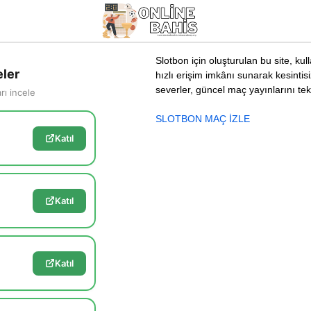
Slotbon için oluşturulan bu site, kul
eler
hızlı erişim imkânı sunarak kesintis
severler, güncel maç yayınlarını tek t
ı incele
SLOTBON MAÇ İZLE
Katıl
Katıl
Katıl