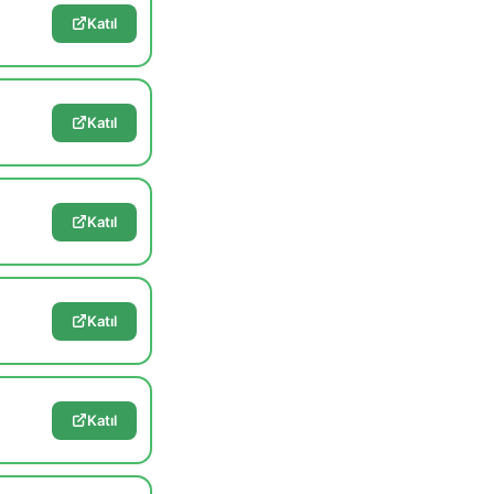
Katıl
Katıl
Katıl
Katıl
Katıl