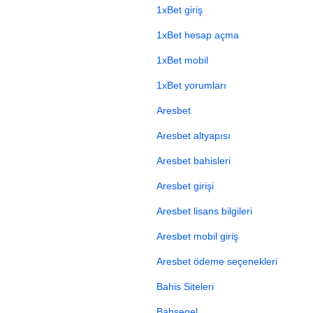
1xBet giriş
1xBet hesap açma
1xBet mobil
1xBet yorumları
Aresbet
Aresbet altyapısı
Aresbet bahisleri
Aresbet girişi
Aresbet lisans bilgileri
Aresbet mobil giriş
Aresbet ödeme seçenekleri
Bahis Siteleri
Bahsegel