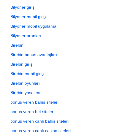
Bilyoner giriş
Bilyoner mobil giriş
Bilyoner mobil uygulama
Bilyoner oranları
Birebin
Birebin bonus avantajları
Birebin giriş
Birebin mobil giriş
Birebin oyunları
Birebin yasal mı
bonus veren bahis siteleri
bonus veren bet siteleri
bonus veren canlı bahis siteleri
bonus veren canlı casino siteleri