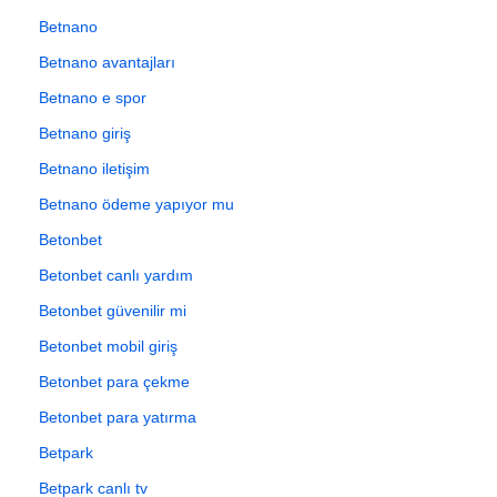
Betnano
Betnano avantajları
Betnano e spor
Betnano giriş
Betnano iletişim
Betnano ödeme yapıyor mu
Betonbet
Betonbet canlı yardım
Betonbet güvenilir mi
Betonbet mobil giriş
Betonbet para çekme
Betonbet para yatırma
Betpark
Betpark canlı tv