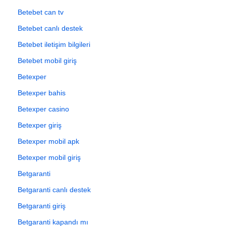
Betebet can tv
Betebet canlı destek
Betebet iletişim bilgileri
Betebet mobil giriş
Betexper
Betexper bahis
Betexper casino
Betexper giriş
Betexper mobil apk
Betexper mobil giriş
Betgaranti
Betgaranti canlı destek
Betgaranti giriş
Betgaranti kapandı mı