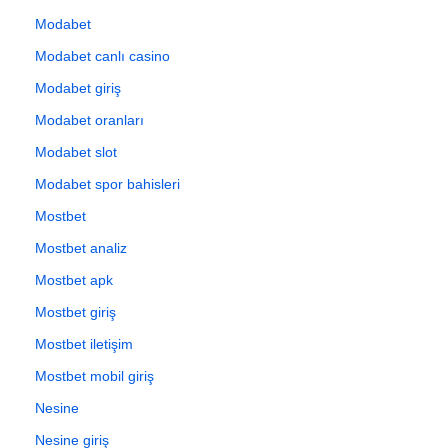
Modabet
Modabet canlı casino
Modabet giriş
Modabet oranları
Modabet slot
Modabet spor bahisleri
Mostbet
Mostbet analiz
Mostbet apk
Mostbet giriş
Mostbet iletişim
Mostbet mobil giriş
Nesine
Nesine giriş