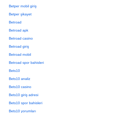
Betper mobil giriş
Betper şikayet
Betroad
Betroad apk
Betroad casino
Betroad giriş
Betroad mobil
Betroad spor bahisleri
Bets10
Bets10 analiz
Bets10 casino
Bets10 giriş adresi
Bets10 spor bahisleri
Bets10 yorumları