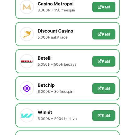
Casino Metropol
Katıl
8.000₺ + 150 freespin
Discount Casino
Katıl
5.000₺ nakit iade
Betelli
Katıl
5.050₺ + 500₺ bedava
Betchip
Katıl
6.000₺ + 80 freespin
Winnit
Katıl
5.000₺ + 500₺ bedava