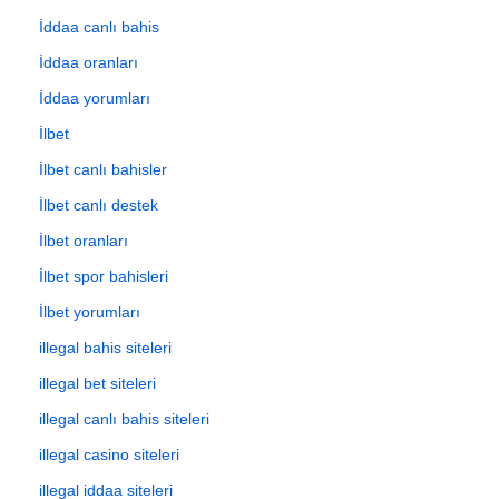
İddaa canlı bahis
İddaa oranları
İddaa yorumları
İlbet
İlbet canlı bahisler
İlbet canlı destek
İlbet oranları
İlbet spor bahisleri
İlbet yorumları
illegal bahis siteleri
illegal bet siteleri
illegal canlı bahis siteleri
illegal casino siteleri
illegal iddaa siteleri