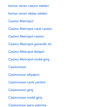
bonus veren casino siteleri
bonus veren iddaa siteleri
Casino Metropol
Casino Metropol canlı casino
Casino Metropol casino
Casino Metropol güvenilir mi
Casino Metropol iletişim
Casino Metropol mobil giriş
Casinomaxi
Casinomaxi altyapısı
Casinomaxi canlı yardım
Casinomaxi giriş
Casinomaxi mobil giriş
Casinomaxi para yatırma