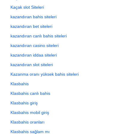
Kaçak slot Siteleri
kazandıran bahis siteleri
kazandıran bet siteleri
kazandıran canlı bahis siteleri
kazandıran casino siteleri
kazandıran iddaa siteleri
kazandıran slot siteleri
Kazanma oranı yüksek bahis siteleri
Klasbahis
Klasbahis canlı bahis
Klasbahis giriş
Klasbahis mobil giriş
Klasbahis oranları
Klasbahis sağlam mı