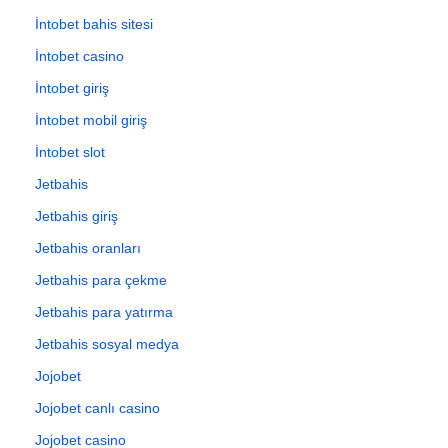
İntobet bahis sitesi
İntobet casino
İntobet giriş
İntobet mobil giriş
İntobet slot
Jetbahis
Jetbahis giriş
Jetbahis oranları
Jetbahis para çekme
Jetbahis para yatırma
Jetbahis sosyal medya
Jojobet
Jojobet canlı casino
Jojobet casino