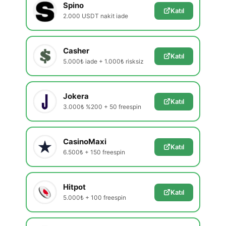
Spino
Katıl
2.000 USDT nakit iade
Casher
Katıl
5.000₺ iade + 1.000₺ risksiz
Jokera
Katıl
3.000₺ %200 + 50 freespin
CasinoMaxi
Katıl
6.500₺ + 150 freespin
Hitpot
Katıl
5.000₺ + 100 freespin