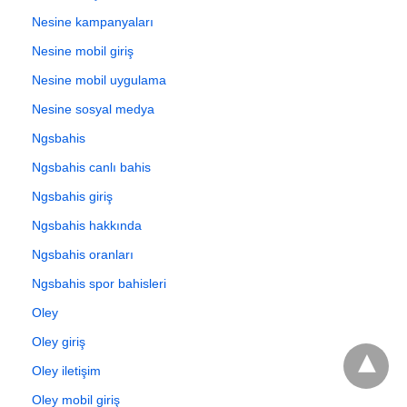
Nesine kampanyaları
Nesine mobil giriş
Nesine mobil uygulama
Nesine sosyal medya
Ngsbahis
Ngsbahis canlı bahis
Ngsbahis giriş
Ngsbahis hakkında
Ngsbahis oranları
Ngsbahis spor bahisleri
Oley
Oley giriş
Oley iletişim
Oley mobil giriş