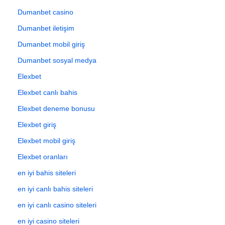
Dumanbet casino
Dumanbet iletişim
Dumanbet mobil giriş
Dumanbet sosyal medya
Elexbet
Elexbet canlı bahis
Elexbet deneme bonusu
Elexbet giriş
Elexbet mobil giriş
Elexbet oranları
en iyi bahis siteleri
en iyi canlı bahis siteleri
en iyi canlı casino siteleri
en iyi casino siteleri