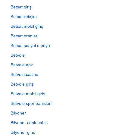
Betsat giriş
Betsat iletişim
Betsat mobil giriş
Betsat oranları
Betsat sosyal medya
Betvole
Betvole apk
Betvole casino
Betvole giriş
Betvole mobil giriş
Betvole spor bahisleri
Bilyoner
Bilyoner canlı bahis
Bilyoner giriş