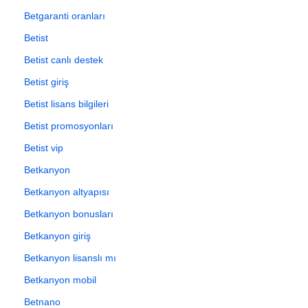
Betgaranti oranları
Betist
Betist canlı destek
Betist giriş
Betist lisans bilgileri
Betist promosyonları
Betist vip
Betkanyon
Betkanyon altyapısı
Betkanyon bonusları
Betkanyon giriş
Betkanyon lisanslı mı
Betkanyon mobil
Betnano