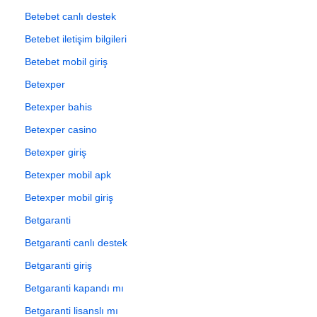
Betebet canlı destek
Betebet iletişim bilgileri
Betebet mobil giriş
Betexper
Betexper bahis
Betexper casino
Betexper giriş
Betexper mobil apk
Betexper mobil giriş
Betgaranti
Betgaranti canlı destek
Betgaranti giriş
Betgaranti kapandı mı
Betgaranti lisanslı mı