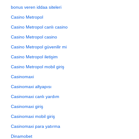
bonus veren iddaa siteleri
Casino Metropol
Casino Metropol canlı casino
Casino Metropol casino
Casino Metropol güvenilir mi
Casino Metropol iletişim
Casino Metropol mobil giriş
Casinomaxi
Casinomaxi altyapısı
Casinomaxi canlı yardım
Casinomaxi giriş
Casinomaxi mobil giriş
Casinomaxi para yatırma
Dinamobet