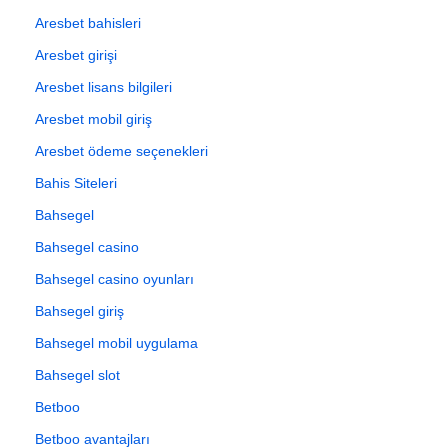
Aresbet bahisleri
Aresbet girişi
Aresbet lisans bilgileri
Aresbet mobil giriş
Aresbet ödeme seçenekleri
Bahis Siteleri
Bahsegel
Bahsegel casino
Bahsegel casino oyunları
Bahsegel giriş
Bahsegel mobil uygulama
Bahsegel slot
Betboo
Betboo avantajları