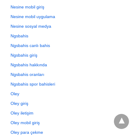
Nesine mobil giriş
Nesine mobil uygulama
Nesine sosyal medya
Ngsbahis
Ngsbahis canlı bahis
Ngsbahis giriş
Ngsbahis hakkında
Ngsbahis oranları
Ngsbahis spor bahisleri
Oley
Oley giriş
Oley iletişim
Oley mobil giriş
Oley para çekme