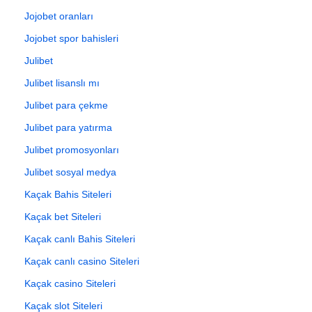
Jojobet oranları
Jojobet spor bahisleri
Julibet
Julibet lisanslı mı
Julibet para çekme
Julibet para yatırma
Julibet promosyonları
Julibet sosyal medya
Kaçak Bahis Siteleri
Kaçak bet Siteleri
Kaçak canlı Bahis Siteleri
Kaçak canlı casino Siteleri
Kaçak casino Siteleri
Kaçak slot Siteleri