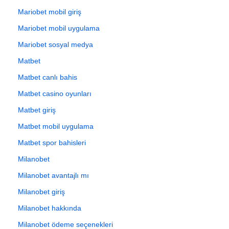
Mariobet mobil giriş
Mariobet mobil uygulama
Mariobet sosyal medya
Matbet
Matbet canlı bahis
Matbet casino oyunları
Matbet giriş
Matbet mobil uygulama
Matbet spor bahisleri
Milanobet
Milanobet avantajlı mı
Milanobet giriş
Milanobet hakkında
Milanobet ödeme seçenekleri