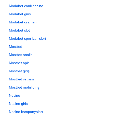
Modabet canlı casino
Modabet giriş
Modabet oranları
Modabet slot
Modabet spor bahisleri
Mostbet
Mostbet analiz
Mostbet apk
Mostbet giriş
Mostbet iletişim
Mostbet mobil giriş
Nesine
Nesine giriş
Nesine kampanyaları