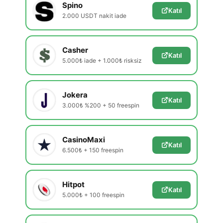
Spino
Katıl
2.000 USDT nakit iade
Casher
Katıl
5.000₺ iade + 1.000₺ risksiz
Jokera
Katıl
3.000₺ %200 + 50 freespin
CasinoMaxi
Katıl
6.500₺ + 150 freespin
Hitpot
Katıl
5.000₺ + 100 freespin