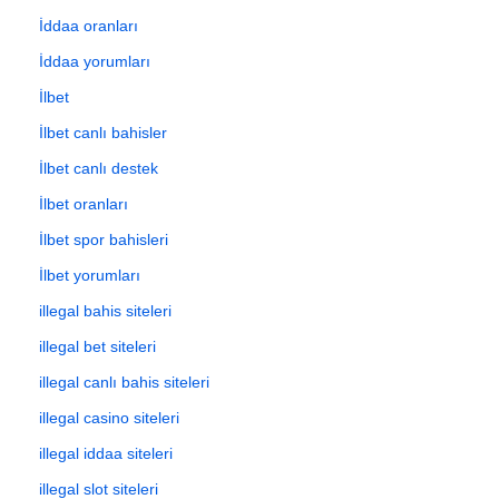
İddaa oranları
İddaa yorumları
İlbet
İlbet canlı bahisler
İlbet canlı destek
İlbet oranları
İlbet spor bahisleri
İlbet yorumları
illegal bahis siteleri
illegal bet siteleri
illegal canlı bahis siteleri
illegal casino siteleri
illegal iddaa siteleri
illegal slot siteleri