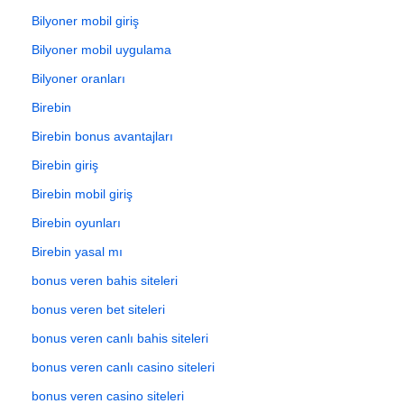
Bilyoner mobil giriş
Bilyoner mobil uygulama
Bilyoner oranları
Birebin
Birebin bonus avantajları
Birebin giriş
Birebin mobil giriş
Birebin oyunları
Birebin yasal mı
bonus veren bahis siteleri
bonus veren bet siteleri
bonus veren canlı bahis siteleri
bonus veren canlı casino siteleri
bonus veren casino siteleri