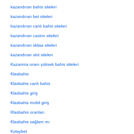
kazandıran bahis siteleri
kazandıran bet siteleri
kazandıran canlı bahis siteleri
kazandıran casino siteleri
kazandıran iddaa siteleri
kazandıran slot siteleri
Kazanma oranı yüksek bahis siteleri
Klasbahis
Klasbahis canlı bahis
Klasbahis giriş
Klasbahis mobil giriş
Klasbahis oranları
Klasbahis sağlam mı
Kolaybet