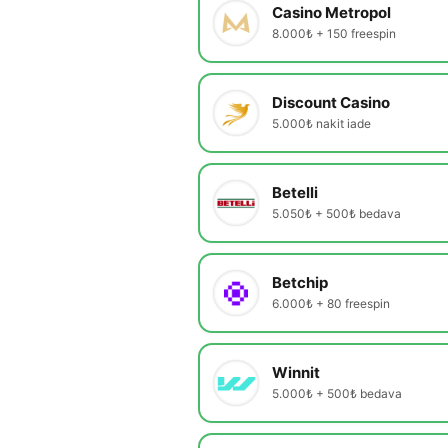
Casino Metropol
8.000₺ + 150 freespin
Discount Casino
5.000₺ nakit iade
Betelli
5.050₺ + 500₺ bedava
Betchip
6.000₺ + 80 freespin
Winnit
5.000₺ + 500₺ bedava