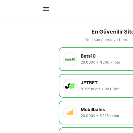
En Güvenilir Sit
Yeni kampanya ve bonuslar
Bets10
20.000₺ + %300 kripto
JETBET
%325 kripto + 20.000₺
Mobilbahis
20.000₺ + %225 kripto