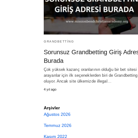
GRANDBETTING
Sorunsuz Grandbetting Giriş Adres
Burada
Çok yüksek kazanç oranlarının olduğu bir bet sitesi
arayanlar için ilk seçeneklerden biri de Grandbetting
oluyor. Ancak site ülkemizde illegal…
4 yıl ago
Arşivler
Ağustos 2026
Temmuz 2026
Kasım 2022