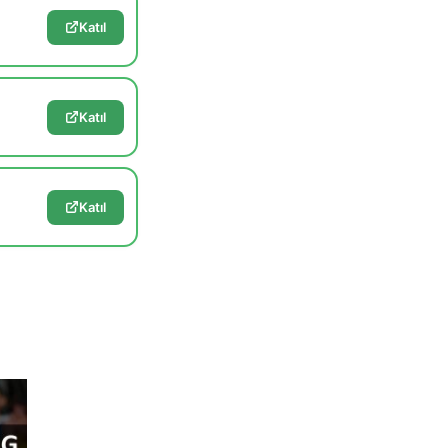
Katıl
Katıl
Katıl