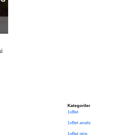
i
Kategoriler
1xBet
1xBet analiz
1xBet giriş