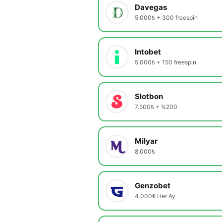
Davegas
5.000₺ + 300 freespin
Intobet
5.000₺ + 150 freespin
Slotbon
7.500₺ + %200
Milyar
8.000₺
Genzobet
4.000₺ Her Ay