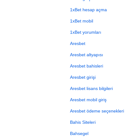
1xBet hesap açma
1xBet mobil
1xBet yorumları
Aresbet
Aresbet altyapısı
Aresbet bahisleri
Aresbet girişi
Aresbet lisans bilgileri
Aresbet mobil giriş
Aresbet ödeme seçenekleri
Bahis Siteleri
Bahsegel