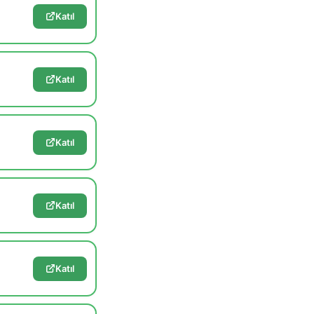
Katıl
Katıl
Katıl
Katıl
Katıl