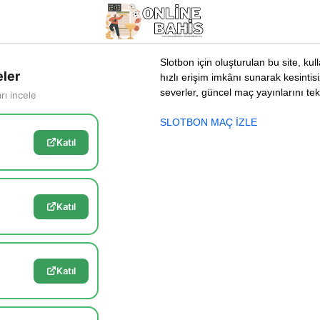
Slotbon için oluşturulan bu site, kul
eler
hızlı erişim imkânı sunarak kesintis
severler, güncel maç yayınlarını tek t
ı incele
SLOTBON MAÇ İZLE
Katıl
Katıl
Katıl