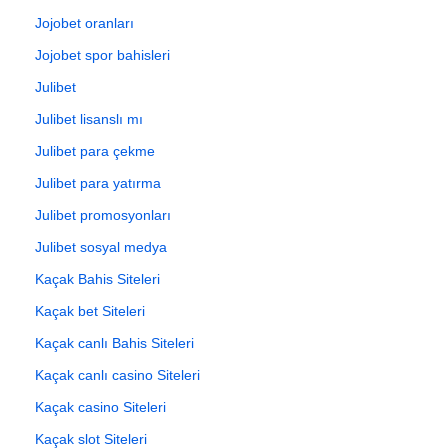
Jojobet oranları
Jojobet spor bahisleri
Julibet
Julibet lisanslı mı
Julibet para çekme
Julibet para yatırma
Julibet promosyonları
Julibet sosyal medya
Kaçak Bahis Siteleri
Kaçak bet Siteleri
Kaçak canlı Bahis Siteleri
Kaçak canlı casino Siteleri
Kaçak casino Siteleri
Kaçak slot Siteleri