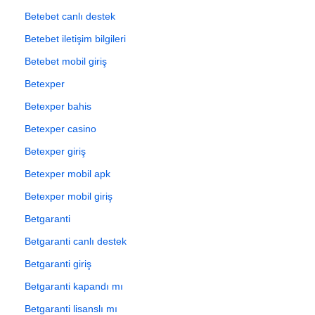
Betebet canlı destek
Betebet iletişim bilgileri
Betebet mobil giriş
Betexper
Betexper bahis
Betexper casino
Betexper giriş
Betexper mobil apk
Betexper mobil giriş
Betgaranti
Betgaranti canlı destek
Betgaranti giriş
Betgaranti kapandı mı
Betgaranti lisanslı mı