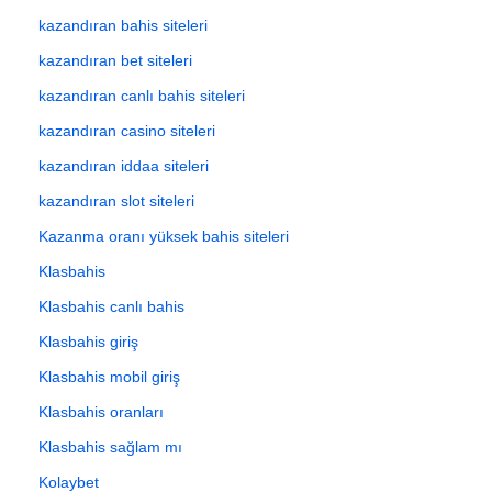
kazandıran bahis siteleri
kazandıran bet siteleri
kazandıran canlı bahis siteleri
kazandıran casino siteleri
kazandıran iddaa siteleri
kazandıran slot siteleri
Kazanma oranı yüksek bahis siteleri
Klasbahis
Klasbahis canlı bahis
Klasbahis giriş
Klasbahis mobil giriş
Klasbahis oranları
Klasbahis sağlam mı
Kolaybet