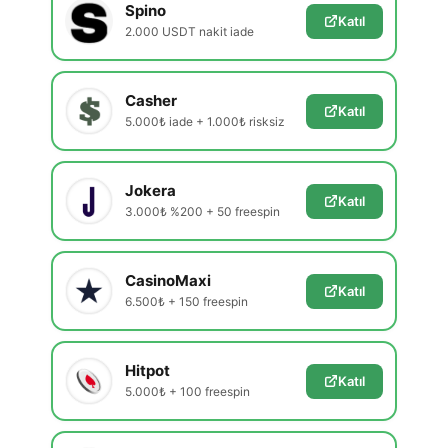
Spino
Katıl
2.000 USDT nakit iade
Casher
Katıl
5.000₺ iade + 1.000₺ risksiz
Jokera
Katıl
3.000₺ %200 + 50 freespin
CasinoMaxi
Katıl
6.500₺ + 150 freespin
Hitpot
Katıl
5.000₺ + 100 freespin