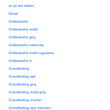
en iyi slot siteleri
Genel
Goldenbahis
Goldenbahis analiz
Goldenbahis giriş
Goldenbahis hakkında
Goldenbahis mobil uygulama
Goldenbahis tv
Grandbetting
Grandbetting apk
Grandbetting giriş
Grandbetting mobil giriş
Grandbetting oranları
Grandbetting spor bahisleri