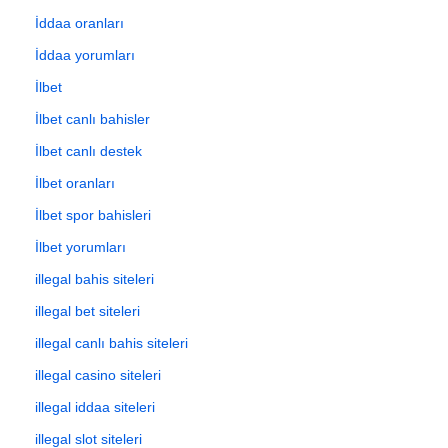
İddaa oranları
İddaa yorumları
İlbet
İlbet canlı bahisler
İlbet canlı destek
İlbet oranları
İlbet spor bahisleri
İlbet yorumları
illegal bahis siteleri
illegal bet siteleri
illegal canlı bahis siteleri
illegal casino siteleri
illegal iddaa siteleri
illegal slot siteleri