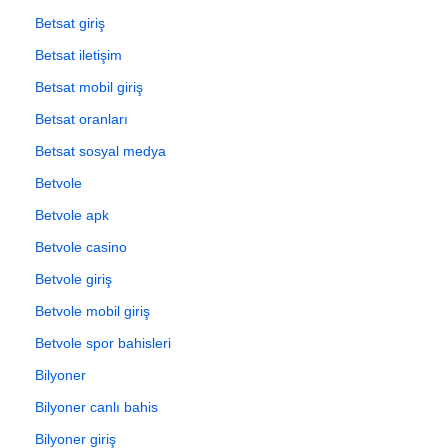
Betsat giriş
Betsat iletişim
Betsat mobil giriş
Betsat oranları
Betsat sosyal medya
Betvole
Betvole apk
Betvole casino
Betvole giriş
Betvole mobil giriş
Betvole spor bahisleri
Bilyoner
Bilyoner canlı bahis
Bilyoner giriş