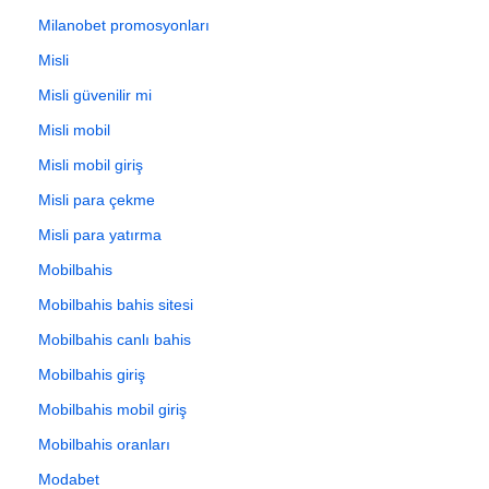
Milanobet promosyonları
Misli
Misli güvenilir mi
Misli mobil
Misli mobil giriş
Misli para çekme
Misli para yatırma
Mobilbahis
Mobilbahis bahis sitesi
Mobilbahis canlı bahis
Mobilbahis giriş
Mobilbahis mobil giriş
Mobilbahis oranları
Modabet