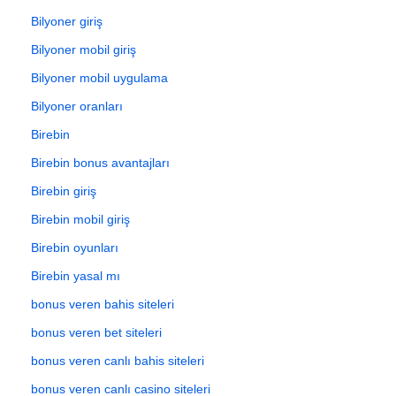
Bilyoner giriş
Bilyoner mobil giriş
Bilyoner mobil uygulama
Bilyoner oranları
Birebin
Birebin bonus avantajları
Birebin giriş
Birebin mobil giriş
Birebin oyunları
Birebin yasal mı
bonus veren bahis siteleri
bonus veren bet siteleri
bonus veren canlı bahis siteleri
bonus veren canlı casino siteleri