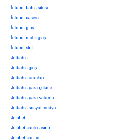
İntobet bahis sitesi
İntobet casino
İntobet giriş
İntobet mobil giriş
İntobet slot
Jetbahis
Jetbahis giriş
Jetbahis oranları
Jetbahis para çekme
Jetbahis para yatırma
Jetbahis sosyal medya
Jojobet
Jojobet canlı casino
Jojobet casino