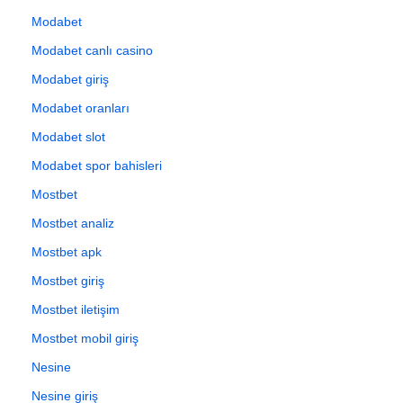
Modabet
Modabet canlı casino
Modabet giriş
Modabet oranları
Modabet slot
Modabet spor bahisleri
Mostbet
Mostbet analiz
Mostbet apk
Mostbet giriş
Mostbet iletişim
Mostbet mobil giriş
Nesine
Nesine giriş