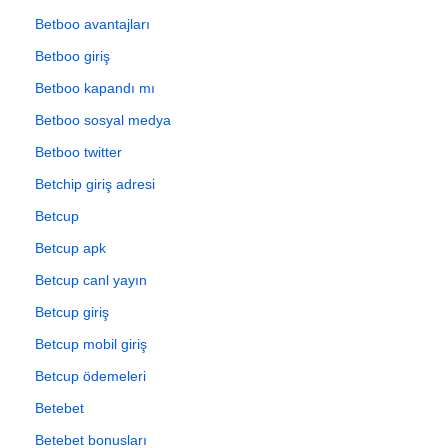
Betboo avantajları
Betboo giriş
Betboo kapandı mı
Betboo sosyal medya
Betboo twitter
Betchip giriş adresi
Betcup
Betcup apk
Betcup canl yayın
Betcup giriş
Betcup mobil giriş
Betcup ödemeleri
Betebet
Betebet bonusları