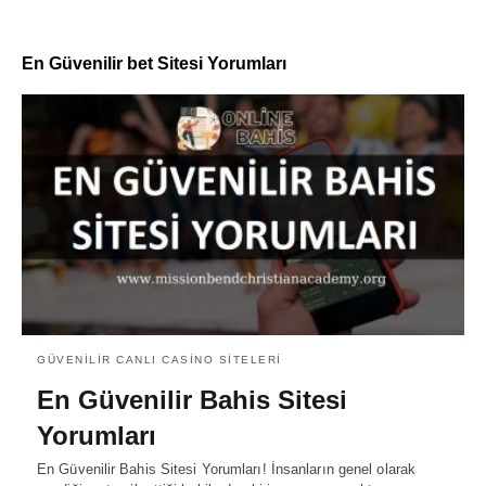
En Güvenilir bet Sitesi Yorumları
GÜVENILIR CANLI CASINO SITELERI
En Güvenilir Bahis Sitesi
Yorumları
En Güvenilir Bahis Sitesi Yorumları! İnsanların genel olarak