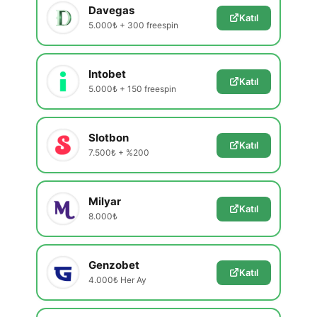
Davegas
Katıl
5.000₺ + 300 freespin
Intobet
Katıl
5.000₺ + 150 freespin
Slotbon
Katıl
7.500₺ + %200
Milyar
Katıl
8.000₺
Genzobet
Katıl
4.000₺ Her Ay