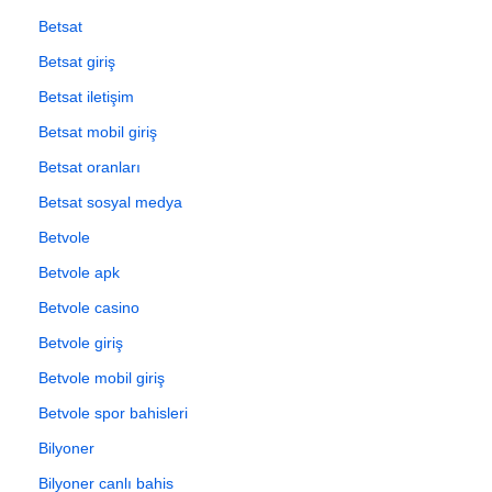
Betsat
Betsat giriş
Betsat iletişim
Betsat mobil giriş
Betsat oranları
Betsat sosyal medya
Betvole
Betvole apk
Betvole casino
Betvole giriş
Betvole mobil giriş
Betvole spor bahisleri
Bilyoner
Bilyoner canlı bahis