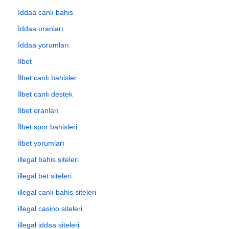
İddaa canlı bahis
İddaa oranları
İddaa yorumları
İlbet
İlbet canlı bahisler
İlbet canlı destek
İlbet oranları
İlbet spor bahisleri
İlbet yorumları
illegal bahis siteleri
illegal bet siteleri
illegal canlı bahis siteleri
illegal casino siteleri
illegal iddaa siteleri