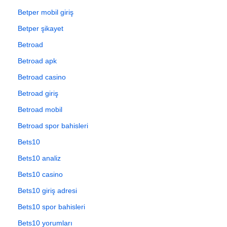
Betper mobil giriş
Betper şikayet
Betroad
Betroad apk
Betroad casino
Betroad giriş
Betroad mobil
Betroad spor bahisleri
Bets10
Bets10 analiz
Bets10 casino
Bets10 giriş adresi
Bets10 spor bahisleri
Bets10 yorumları