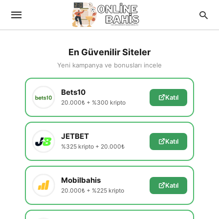
En Güvenilir Siteler
Yeni kampanya ve bonusları incele
Bets10
Katıl
20.000₺ + %300 kripto
JETBET
Katıl
%325 kripto + 20.000₺
Mobilbahis
Katıl
20.000₺ + %225 kripto