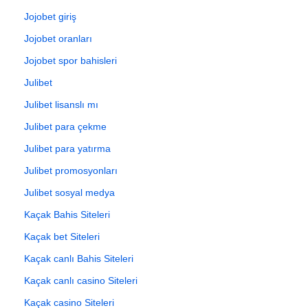
Jojobet giriş
Jojobet oranları
Jojobet spor bahisleri
Julibet
Julibet lisanslı mı
Julibet para çekme
Julibet para yatırma
Julibet promosyonları
Julibet sosyal medya
Kaçak Bahis Siteleri
Kaçak bet Siteleri
Kaçak canlı Bahis Siteleri
Kaçak canlı casino Siteleri
Kaçak casino Siteleri