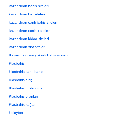
kazandıran bahis siteleri
kazandıran bet siteleri
kazandıran canlı bahis siteleri
kazandıran casino siteleri
kazandıran iddaa siteleri
kazandıran slot siteleri
Kazanma oranı yüksek bahis siteleri
Klasbahis
Klasbahis canlı bahis
Klasbahis giriş
Klasbahis mobil giriş
Klasbahis oranları
Klasbahis sağlam mı
Kolaybet