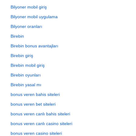
Bilyoner mobil giriş
Bilyoner mobil uygulama
Bilyoner oranları
Birebin
Birebin bonus avantajları
Birebin giriş
Birebin mobil giriş
Birebin oyunları
Birebin yasal mı
bonus veren bahis siteleri
bonus veren bet siteleri
bonus veren canlı bahis siteleri
bonus veren canlı casino siteleri
bonus veren casino siteleri