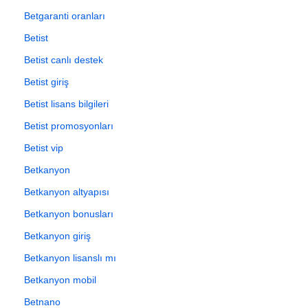
Betgaranti oranları
Betist
Betist canlı destek
Betist giriş
Betist lisans bilgileri
Betist promosyonları
Betist vip
Betkanyon
Betkanyon altyapısı
Betkanyon bonusları
Betkanyon giriş
Betkanyon lisanslı mı
Betkanyon mobil
Betnano