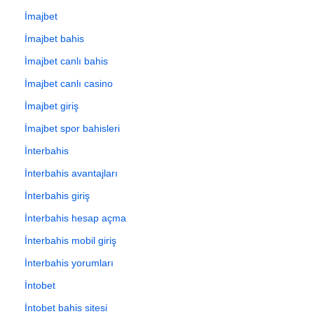
İmajbet
İmajbet bahis
İmajbet canlı bahis
İmajbet canlı casino
İmajbet giriş
İmajbet spor bahisleri
İnterbahis
İnterbahis avantajları
İnterbahis giriş
İnterbahis hesap açma
İnterbahis mobil giriş
İnterbahis yorumları
İntobet
İntobet bahis sitesi