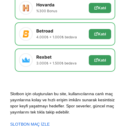
Hovarda
Katıl
%300 Bonus
Betroad
Katıl
4.000₺ + 1.000₺ bedava
Rexbet
Katıl
3.000₺ + 1.500₺ bedava
Slotbon için oluşturulan bu site, kullanıcılarına canlı maç
yayınlarına kolay ve hızlı erişim imkânı sunarak kesintisiz
spor keyfi yaşatmayı hedefler. Spor severler, güncel maç
yayınlarını tek tıkla takip edebilir.
SLOTBON MAÇ İZLE