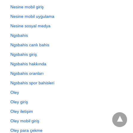
Nesine mobil giriş
Nesine mobil uygulama
Nesine sosyal medya
Ngsbahis
Ngsbahis canlı bahis
Ngsbahis giriş
Ngsbahis hakkında
Ngsbahis oranları
Ngsbahis spor bahisleri
Oley
Oley giriş
Oley iletişim
Oley mobil giriş
Oley para çekme