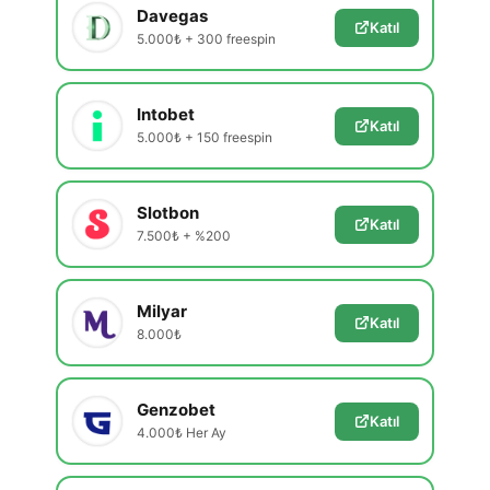
Davegas
Katıl
5.000₺ + 300 freespin
Intobet
Katıl
5.000₺ + 150 freespin
Slotbon
Katıl
7.500₺ + %200
Milyar
Katıl
8.000₺
Genzobet
Katıl
4.000₺ Her Ay