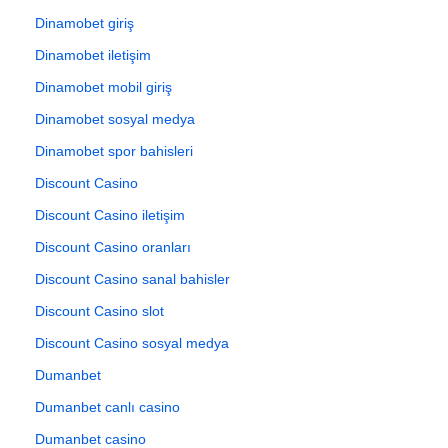
Dinamobet giriş
Dinamobet iletişim
Dinamobet mobil giriş
Dinamobet sosyal medya
Dinamobet spor bahisleri
Discount Casino
Discount Casino iletişim
Discount Casino oranları
Discount Casino sanal bahisler
Discount Casino slot
Discount Casino sosyal medya
Dumanbet
Dumanbet canlı casino
Dumanbet casino