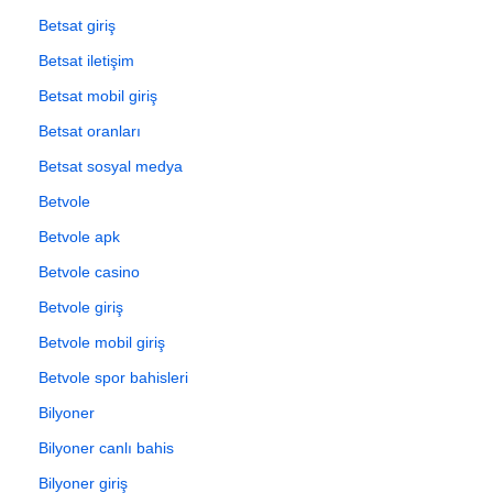
Betsat giriş
Betsat iletişim
Betsat mobil giriş
Betsat oranları
Betsat sosyal medya
Betvole
Betvole apk
Betvole casino
Betvole giriş
Betvole mobil giriş
Betvole spor bahisleri
Bilyoner
Bilyoner canlı bahis
Bilyoner giriş