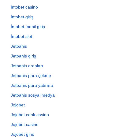
İntobet casino
İntobet giriş
İntobet mobil giriş
İntobet slot
Jetbahis
Jetbahis giriş
Jetbahis oranları
Jetbahis para çekme
Jetbahis para yatırma
Jetbahis sosyal medya
Jojobet
Jojobet canlı casino
Jojobet casino
Jojobet giriş