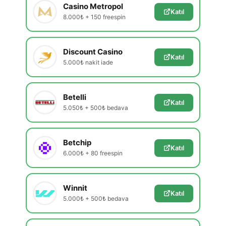
Casino Metropol
Katıl
8.000₺ + 150 freespin
Discount Casino
Katıl
5.000₺ nakit iade
Betelli
Katıl
5.050₺ + 500₺ bedava
Betchip
Katıl
6.000₺ + 80 freespin
Winnit
Katıl
5.000₺ + 500₺ bedava