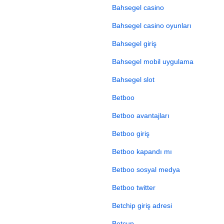
Bahsegel casino
Bahsegel casino oyunları
Bahsegel giriş
Bahsegel mobil uygulama
Bahsegel slot
Betboo
Betboo avantajları
Betboo giriş
Betboo kapandı mı
Betboo sosyal medya
Betboo twitter
Betchip giriş adresi
Betcup