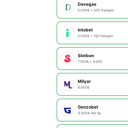
Davegas
5.000₺ + 300 freespin
Intobet
5.000₺ + 150 freespin
Slotbon
7.500₺ + %200
Milyar
8.000₺
Genzobet
4.000₺ Her Ay