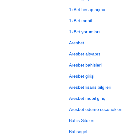
1xBet hesap açma
1xBet mobil
1xBet yorumları
Aresbet
Aresbet altyapısı
Aresbet bahisleri
Aresbet girişi
Aresbet lisans bilgileri
Aresbet mobil giriş
Aresbet ödeme seçenekleri
Bahis Siteleri
Bahsegel