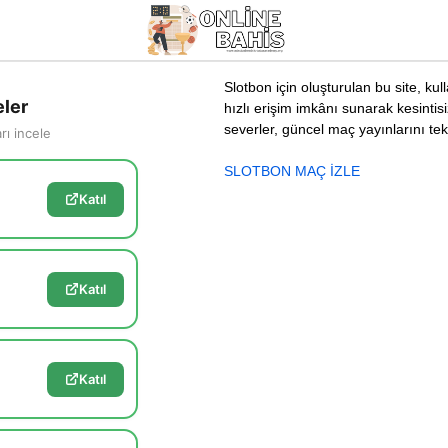
Slotbon için oluşturulan bu site, kul
eler
hızlı erişim imkânı sunarak kesintis
severler, güncel maç yayınlarını tek t
ı incele
SLOTBON MAÇ İZLE
Katıl
Katıl
Katıl