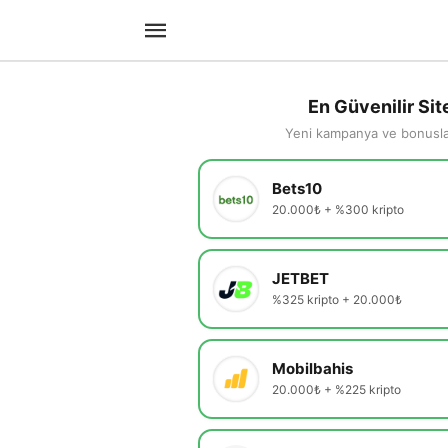
En Güvenilir Sit
Yeni kampanya ve bonuslar
Bets10
20.000₺ + %300 kripto
JETBET
%325 kripto + 20.000₺
Mobilbahis
20.000₺ + %225 kripto