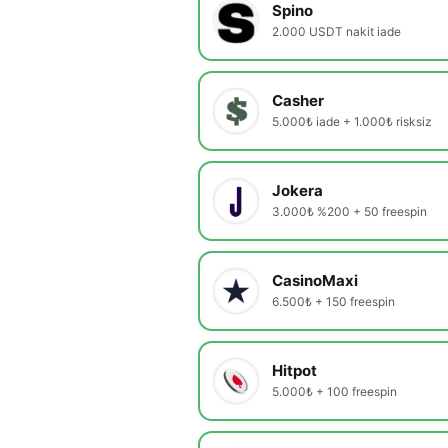
Spino
2.000 USDT nakit iade
Casher
5.000₺ iade + 1.000₺ risksiz
Jokera
3.000₺ %200 + 50 freespin
CasinoMaxi
6.500₺ + 150 freespin
Hitpot
5.000₺ + 100 freespin