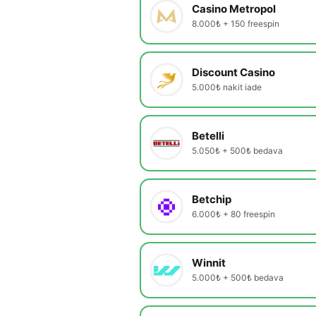
Casino Metropol
8.000₺ + 150 freespin
Discount Casino
5.000₺ nakit iade
Betelli
5.050₺ + 500₺ bedava
Betchip
6.000₺ + 80 freespin
Winnit
5.000₺ + 500₺ bedava