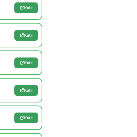
Katıl
Katıl
Katıl
Katıl
Katıl